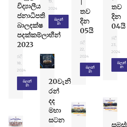
|
19,
විද්‍යාලීය
තව
2024
තව
ජනාධිපති
දින
දින
බලන්​
බාලදක්ෂ
න
04යි
05යි
පදක්කම්ලාභීන්
ජූලි
ජූලි
2023
23,
22,
2024
ජූලි
2024
18,
බලන්​
න
බලන්​
2024
න
20වැනි
බලන්​
න
රන්
දද
මහා
සටන
සමස