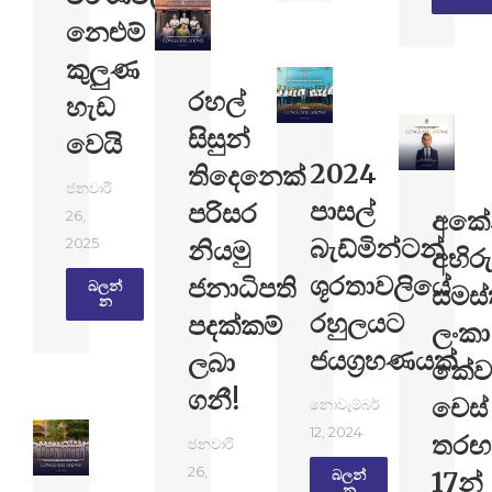
නෙළුම්
කුලුණ
රහල්
හැඩ
සිසුන්
වෙයි
2024
තිදෙනෙක්
ජනවාරි
පාසල්
පරිසර
අකේ
26,
බැඩ්මින්ටන්
2025
නියමු
අභිරු
ශූරතාවලියේ
ජනාධිපති
බලන්​
සමස
න
රහුලයට
පදක්කම්
ලංකා
ජයග්‍රහණයක්
ලබා
කේව
ගනී!
චෙස්
නොවැම්බර්
12, 2024
තරඟ
ජනවාරි
26,
17න්
බලන්​
න