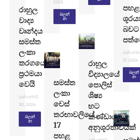
2025
පහළ
රාහුල
බලන්​
ශූරය
වාද්‍ය
න
බවට
වෘන්දය
පත්ව
සමස්ත
ලංකා
ඔක්තෝබර
31, 2024
තරගයෙන්
රාහුල
ප්‍රථමයා
විද්‍යාලයේ
බලන්​
න
සමස්ත
වෙයි
පොලිස්
ලංකා
ශිෂ්‍ය
ඔක්තෝබර්
චෙස්
භට
30, 2024
තරඟාවලියේ
කණ්ඩායමට
බලන්​
න
17
අනුශූරතාවයක්
පහළ
ඔක්තෝබර්