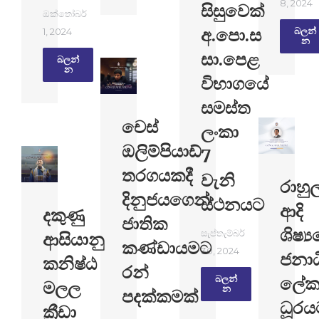
8, 2024
සිසුවෙක්
ඔක්තෝබර්
අ.පො.ස
1, 2024
බලන්​
න
සා.පෙළ
බලන්​
න
විභාගයේ
සමස්ත
චෙස්
ලංකා
ඔලිම්පියාඩ්
7
තරගයකදී
වැනි
රාහු
දිනුජයගෙන්
ස්ථනයට
ආදි
දකුණු
ජාතික
ශිෂ්‍
සැප්තැම්බර්
ආසියානු
කණ්ඩායමට
30, 2024
ජනාධ
කනිෂ්ඨ
රන්
ලේක
බලන්​
මලල
න
පදක්කමක්
ධූරය
ක්‍රීඩා