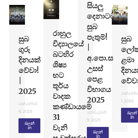
සියලු
දෙනාටම
සුබ
රාහුල
පැතුම්!
සුබ
සුබ
විද්‍යාලයේ
|
ගුරු
ලෝ
බටහිර
අ.පො.ස
දිනයක්
ළමා
ශිෂ්‍ය
උසස්
වේවා!
දිනය
භට
පෙළ
|
වේවා
තූර්ය
විභාගය
2025
ඔක්තෝබර
වාදක
2025
1, 2025
ඔක්තෝබර්
කණ්ඩායමේ
6, 2025
නොවැම්බර්
බලන්​
31
න
9, 2025
බලන්​
වැනි
න
බලන්​
න