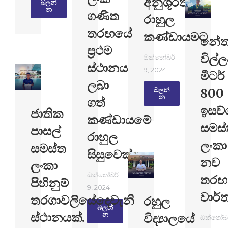
අනුශූරතාවය
බලන්​
න
ගණිත
රාහුල
තරඟයේ
කණ්ඩායමට
නේත
ප්‍රථම
විල්
ඔක්තෝබර්
ස්ථානය
9, 2024
මීටර්
ලබා
800
බලන්​
න
ගත්
ඉසව්
ජාතික
කණ්ඩායමේ
සමස
පාසල්
රාහුල
ලංකා
සමස්ත
සිසුවෙක්
නව
ලංකා
ඔක්තෝබර්
තරඟ
පිහිනුම්
9, 2024
වාර්
තරගාවලියේදෙවැනි
රහුල
බලන්​
ස්ථානයක්.
න
විද්‍යාලයේ
ඔක්තෝබර