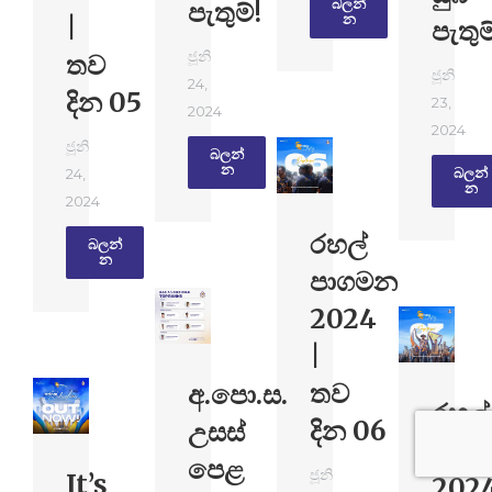
පැතුම්!
බලන්​
|
න
පැතුම
ජූනි
තව
ජූනි
24,
දින 05
23,
2024
2024
ජූනි
බලන්​
න
24,
බලන්​
න
2024
රහල්
බලන්​
න
පාගමන
2024
|
තව
අ.පො.ස.
රහල්
දින 06
උසස්
පාග
පෙළ
ජූනි
It’s
202