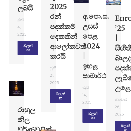
2025
ලබයි
අ.පො.ස.
රන්
Enr
ජූනි
උසස්
පදක්කම්
’25
4,
පෙළ
දෙකකින්
2025
|
2024
ආලෝකවත්
බලන්​
සිඟිත
න
|
කරයි
බාලද
ඉහළ
පදක්
ජූනි
සාමාර්ථ
21,
ලැබී
2025
උළෙ
මැයි
බලන්​
14,
න
ජනවාරි
2025
26,
රාහුල
බලන්​
2025
නිල
න
බලන්​
වර්ණවලින්
න