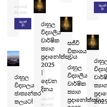
බලන්​
දෙසැම්බර්
න
30, 2025
බලන්​
රාහුල
න
විද්‍යාලීය
වාර්ෂික
සජීවී
ත්‍යාග
විකාශය
ප්‍රදානෝත්සවය
–
රාහු
2025
රාහුල
විද්‍ය
|
විද්‍යාලීය
රාහුල
වාර්ෂ
දෙවන
වාර්ෂික
විද්‍යාලය
ත්‍යා
දිනය
ත්‍යාග
ජාත්‍යන්තර
ප්‍ර
ප්‍රදානෝත්සවය
දෙසැම්බර්
තලයට!
202
29, 2025