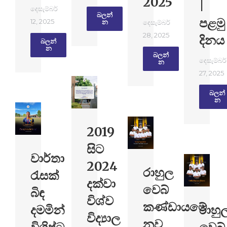
2025
|
දෙසැම්බර්
බලන්​
පළමු
12, 2025
න
දෙසැම්බර්
28, 2025
දිනය
බලන්​
න
බලන්​
දෙසැම්බර්
න
27, 2025
බලන්​
න
2019
සිට
වාර්තා
2024
රාහුල
රැසක්
දක්වා
වෙබ්
බිඳ
විශ්ව
කණ්ඩායමේ
දමමින්
රාහු
විද්‍යාල
නව