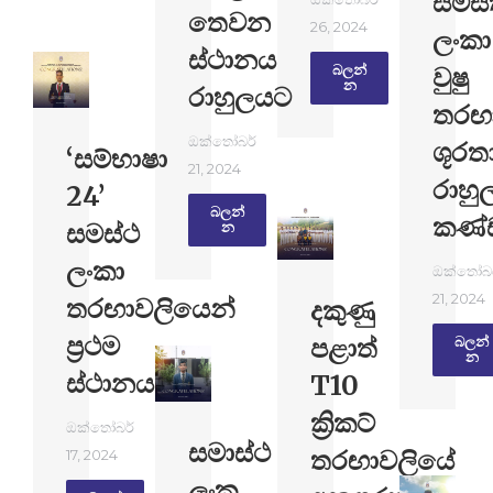
සමස
තෙවන
26, 2024
ලංකා
ස්ථානය
වුෂු
බලන්​
න
රාහුලයට
තරඟ
ඔක්තෝබර්
ශූරත
‘සම්භාෂා
21, 2024
රාහු
24’
බලන්​
කණ්
සමස්ථ
න
ලංකා
ඔක්තෝබර
21, 2024
තරඟාවලියෙන්
දකුණු
ප්‍රථම
පළාත්
බලන්​
න
ස්ථානයක්
T10
ක්‍රිකට්
ඔක්තෝබර්
සමාස්ථ
තරඟාවලියේ
17, 2024
ලංක