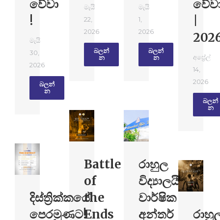
වේවා
වේවා
මැයි
මැයි
!
|
22,
1,
2026
2026
202
මැයි
බලන්​
බලන්​
30,
අප්‍රේල්
න
න
2026
14,
2026
බලන්​
න
බලන්​
න
Battle
රාහුල
of
විද්‍යාලයීය
දිස්ත්‍රික්කයේ
the
වාර්ෂික
පෙරමුණට!
Ends
අන්තර්
රාහු