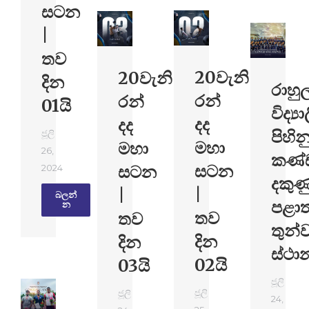
සටන
|
තව
20වැනි
20වැනි
දින
රාහු
රන්
රන්
01යි
විද්‍ය
දද
දද
පිහින
ජූලි
මහා
මහා
26,
කණ්
සටන
සටන
2024
දකුණ
|
|
බලන්​
පළාත
න
තව
තව
තුන්
දින
දින
ස්ථා
02යි
03යි
ජූලි
ජූලි
ජූලි
24,