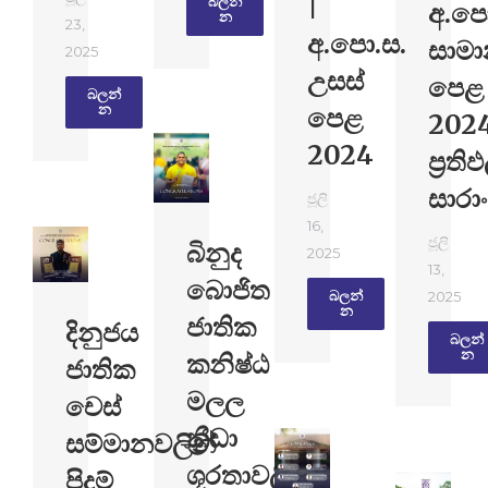
|
බලන්​
අ.ප
න
23,
අ.පො.ස.
සාමාන
2025
උසස්
පෙළ
බලන්​
න
පෙළ
2024
2024
ප්‍රති
සාරා
ජූලි
16,
ජූලි
බිනුද
2025
13,
බොජිත
බලන්​
2025
න
ජාතික
දිනුජය
බලන්​
න
කනිෂ්ඨ
ජාතික
මලල
චෙස්
ක්‍රීඩා
සම්මානවලින්
ශූරතාවලිය
පිදුම්