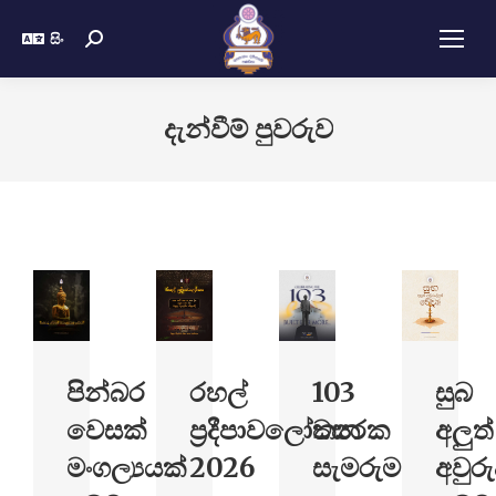
සිං
දැන්වීම් පුවරුව
පින්බර
රහල්
103
සුබ
වෙසක්
ප්‍රදීපාවලෝකන
වසරක
අලුත්
මංගල්‍යයක්
2026
සැමරුම
අවුරු