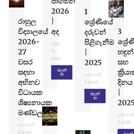
පාගමන
2026
1
රාහුල
|
ශ්‍රේණියේ
විද්‍යාලයේ
අද
3
දරුවන්
2026-
ශ්‍රේ
පිළිගැනීම
මාර්තු
27
හඳුන
|
13,
2026
වසර
සහ
2025
සඳහා
ක්‍රි
බලන්​
න
පෙබරවාරි
අභිනව
දිනය
5, 2026
විධායක
|
බලන්​
න
ශිෂ්‍යනායක
202
මණ්ඩලය.
පෙබරවාර
5, 2026
පෙබරවාරි
6, 2026
බලන්​