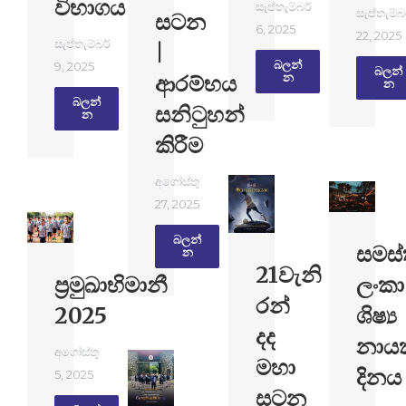
විභාගය
සැප්තැම්බර්
සැප්තැම්බ
සටන
6, 2025
22, 2025
සැප්තැම්බර්
|
බලන්​
9, 2025
බලන්​
ආරම්භය
න
න
බලන්​
සනිටුහන්
න
කිරීම
අගෝස්තු
27, 2025
බලන්​
සමස
න
21වැනි
ප්‍රමුඛාභිමානී
ලංකා
රන්
2025
ශිෂ්‍ය
දද
නාය
අගෝස්තු
මහා
දිනය
5, 2025
සටන