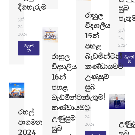
දිගහැරුම
සුබ
රාහුල
පැතුම
ජූනි
විද්‍යාලීය
24,
ජූනි
15න්
2024
24,
පහළ
2024
බලන්​
න
බැඩ්මින්ටන්
රාහුල
බලන්​
න
කණ්ඩායමට
විද්‍යාලීය
උණුසුම්
16න්
සුබ
පහළ
පැතුම්!
බැඩ්මින්ටන්
කණ්ඩායමට
ජූනි
රහල්
උණුසුම්
24,
පාගමන
උණුස
2024
සුබ
2024
සුබ