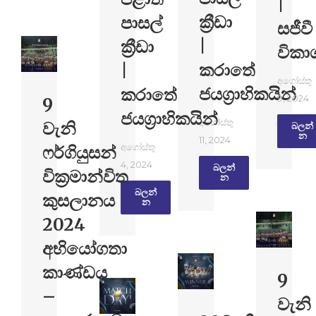
|
ක්‍රීඩා
පාසල්
සජීවී
|
ක්‍රීඩා
විකා
කරාතේ
|
අගෝස්තු
ජයග්‍රාහිකයින්
කරාතේ
9, 2024
9
ජයග්‍රාහිකයින්
අගෝස්තු
වැනි
බලන්​
න
11, 2024
අගෝස්තු
ෆර්ගියුසන්
4, 2024
බලන්​
වික්‍රමාන්විත
න
බලන්​
කුසලානය
න
2024
අභියෝගතා
කාණ්ඩය
9
–
වැනි