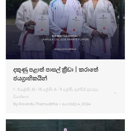
දකුණු පළාත් පාසල් ක්‍රීඩා | කරාතේ
ජයග්‍රාහිකයින්
1 - 5 ශ්‍රේණි
,
12 - 13 ශ්‍රේණි
,
6 - 11 ශ්‍රේණි
,
දැන්වීම් පුවරුව
,
විශේෂාංග
By
Rovindu Thamuditha
අගෝස්තු 4, 2024