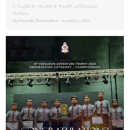
1 - 5 ශ්‍රේණි
,
12 - 13 ශ්‍රේණි
,
6 - 11 ශ්‍රේණි
,
දැන්වීම් පුවරුව
,
විශේෂාංග
By
Rovindu Thamuditha
අගෝස්තු 4, 2024