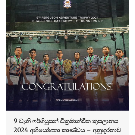
9 වැනි ෆර්ගියුසන් වික්‍රමාන්විත කුසලානය
2024 අභියෝගතා කාණ්ඩය – අනුශූරතාව