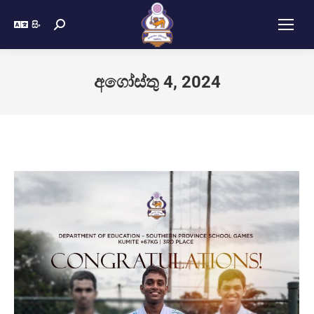
සිං
අගෝස්තු 4, 2024