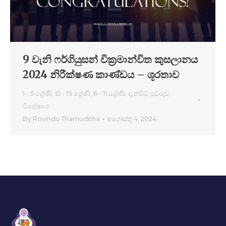
9 වැනි ෆර්ගියුසන් වික්‍රමාන්විත කුසලානය
2024 නිරීක්ෂණ කාණ්ඩය – ශූරතාව
1 - 5 ශ්‍රේණි
,
12 - 13 ශ්‍රේණි
,
6 - 11 ශ්‍රේණි
,
දැන්වීම් පුවරුව
,
විශේෂාංග
By
Rovindu Thamuditha
අගෝස්තු 4, 2024