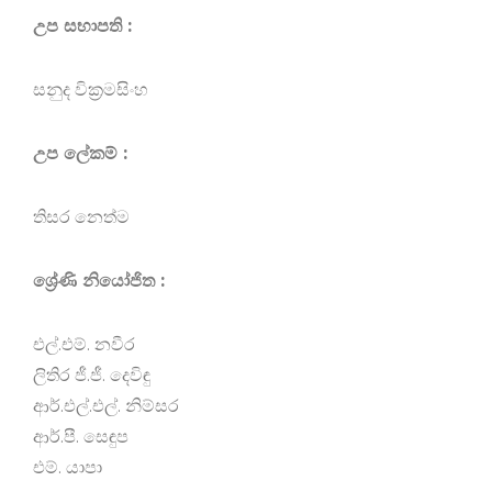
උප සභාපති :
සනුද වික්‍රමසිංහ
උප ලේකම් :
තිසර නෙත්ම
ශ්‍රේණි නියෝජිත :
එල්.එම්. නවීර
ලිතිර ජී.ජී. දෙවිඳු
ආර්.එල්.එල්. නිම්සර
ආර්.පී. සෙඳුප
එම්‍. යාපා