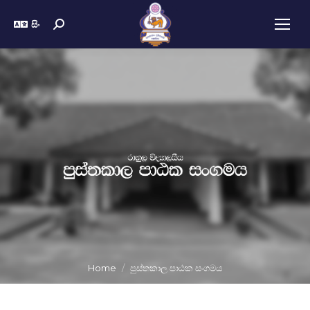
සිං
Home
පුස්තකාල පාඨක සංගමය
You are here: