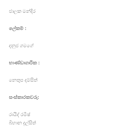
ජාලක මන්දිර
ලේකම් :
දනුජ ගමගේ
භාණ්ඩාගාරික :
නෙතුප දම්සිත්
සංස්කාරකවරු:
‍රායිද් රමීෂ්
බිහාන දුල්සිත්