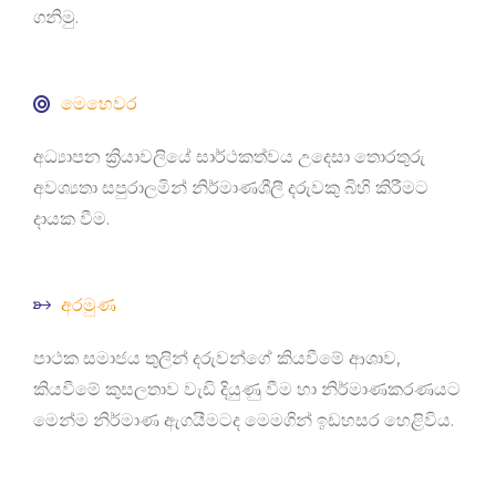
ගනිමු.
මෙහෙවර
අධ්‍යාපන ක්‍රියාවලියේ සාර්ථකත්වය උදෙසා තොරතුරු
අවශ්‍යතා සපුරාලමින් නිර්මාණශීලී දරුවකු බිහි කිරීමට
දායක වීම.
අරමුණ
පාථක සමාජය තුලින් දරුවන්ගේ කියවීමේ ආශාව,
කියවීමේ කුසලතාව වැඩි දියුණු වීම හා නිර්මාණකරණයට
මෙන්ම නිර්මාණ ඇගයීමටද මෙමගින් ඉඩහසර හෙළිවිය.