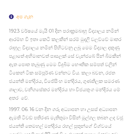
අප ගැන
1923 වර්ෂයේ මැයි 01 දින පරාක්‍රමබාහු විද්‍යාලය නමින්
ආරම්භ වී ඉතා කෙටි කලකින් සරම් මුදලි වලව්වේ මාතර
රාහුල විද්‍යාලය නමින් පිහිටවනු ලබූ මෙම විද්‍යාල දකුණු
පළාතේ අභිමානවත් පාසලක් සේ වැන්ජබේ පින් බිමකින්
ඇත පොත තැබුණු මෙම විදුබිම භෞතික සම්පත් වලින්
ටිකෙන් ටික සම්පූර්ණ වන්නට විය. කලා බවන, රජත
ජයන්ති මන්දිරය, විජේසිංහ මන්දිරය, ගුණතිලක සමරණ
ශාලාව, වනිගසේකර මන්දිරය හා විජයතුංග මන්දිරය මේ
අතර වේ.
1997. 06. 16 වන දින ගරු අධ්‍යාපන හා උසස් අධ්‍යාපන
ඇමති ටිවඩ් පතිරණ මැතිතුමා විසින් මුල්ගල තබන ලද වජු
ජයන්ති තෙමහල් මන්දිරය රහල් පුතුන්ගේ විශ්වයේ