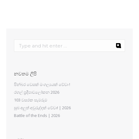
නවතම ලිපි
පින්බර වෙසක් මංගල්‍යයක් වේවා !
රහල් ප්‍රදීපාවලෝකන 2026
103 වසරක සැමරුම
සුබ අලුත් අවුරුද්දක් වේවා! | 2026
Battle of the Ends | 2026