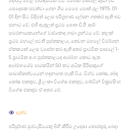
දොරටු හෙළි පාරාදීසියක් විය. එතෙක් පාසලේ කුඩා ඉඩ
පෙදෙසක පවත්වා ගෙන ගිය මෙමෙ පොත් ගුල 1975. 01.
01 දින සිට විදිමත් ලෙස පරිග්‍රහණ ලේඛන ගතකර ඇති බව
සනාථ වේ. එහි ඇතුලත් ප්‍රථම පොත ඩී.පී .ආර්
සමරනායකයන්ගේ වස්කොද ගාමා ග්‍රන්ථය වේ. කලක්
ප්‍රථම මහලේ පවතී පුස්තකාලය, තෙවන මහලේ විමර්ශන
ඒකකයක් ලෙස ව්‍යාප්ත කර ඇති අතර ප්‍රාථමික පාසලේ 1-
5 ප්‍රාථමික අංශ පුස්තකාලයද ආරම්භ කොට ඇත.
ආරම්භයේම පාඨකයින් 50 කට අධික පිරිසකුගේ
සාමාජිකත්වයෙන් හඳුනාගත හැකි විය. විශ්ව කෝෂ, ශබ්ද
කෝෂ එකතුව, ශ්‍රී ලංකා විශේෂ එකතුව, මාර්ටින් වික්‍රමසිංහ
විශේෂ එකතුව ඒ අතර වේ.
දැක්ම
පරිපූර්ණ පුරවැසියෙකු බිහි කිරීම උදෙසා තොරතුරු බෙදා