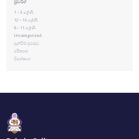
ප්‍රවර්ග
1 – 5 ශ්‍රේණි
12 – 13 ශ්‍රේණි
6 – 11 ශ්‍රේණි
Uncategorized
දැන්වීම් පුවරුව
පරිත්‍යාග
විශේෂාංග