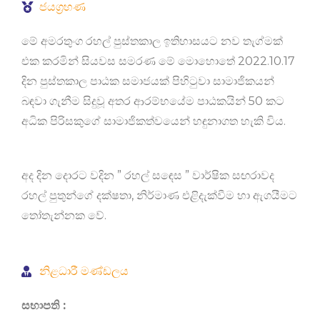
ජයග්‍රහණ
මේ අමරතුංග රහල් පුස්තකාල ඉතිහාසයට නව තැග්මක්
එක කරමින් සියවස සමරණ මේ මොහොතේ 2022.10.17
දින පුස්තකාල පාඨක සමාජයක් පිහිටුවා සාමාජිකයන්
බඳවා ගැනීම සිදුවූ අතර ආරම්භයේම පාඨකයින් 50 කට
අධික පිරිසකුගේ සාමාජිකත්වයෙන් හඳුනාගත හැකි විය.
අද දින දොරට වදින ” රහල් සඳෙස ” වාර්ෂික සඟරාවද
රහල් පුතුන්ගේ දක්ෂතා, නිර්මාණ එළිදැක්වීම හා ඇගයීමට
තෝතැන්නක වේ.
නිළධාරී මණ්ඩලය
සභාපති :