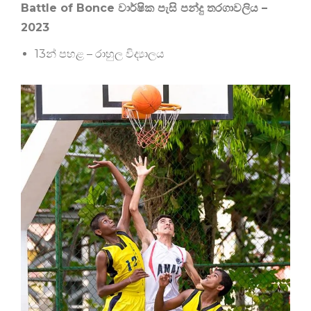
Battle of Bonce වාර්ෂික පැසි පන්දු තරගාවලිය –
2023
13න් පහළ – රාහුල විද්‍යාලය