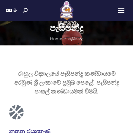
සිං
පැසිපන්දු
You are here:
Home
පැසිපන්දු
රාහුල විද්‍යාලයේ පැසිපන්දු කණ්ඩායමේ
අරමුණ ශ්‍රී ලංකාවේ ප්‍රමුඛ පෙළේ පැසිපන්දු
පාසල් කණ්ඩායමක් වීමයි.
නූතන ජයග්‍රහණ