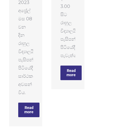
2023
3.00
අප්‍රේල්
සිට
මස 08
රාහුල
වන
විද්‍යාලයීය
දින
පැසිපන්දු
රාහුල
පිටියේදී
විද්‍යාලයීය
පැවැත්වේ.
පැසිපන්දු
පිටියේදී
Read
more
සාර්ථකව
අවසන්
විය.
Read
more