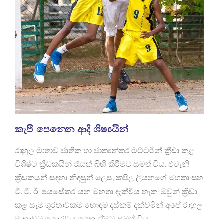
කැපී පෙනෙන ආදි ශිෂ්‍යයින්
රාහුල මාතාව ජාතික හා ජාත්‍යන්තර මට්ටමින් ක්‍රීඩා කළ
විශිෂ්ට ක්‍රීඩකයින් රැසක් බිහි කිරීමට සමත් විය. එවැනි
ක්‍රීඩකයන් සඳහා නිදසුන් ලෙස, කපිල ලියනගේ මහතා සහ
ටී. ටී. ඊ. ජයසේකර යන මහතා දැක්විය හැක. ඔවුන් ක්‍රීඩා
කළ සෑම ශූරතාවකම හොඳම දස්කම් දක්වමින් අපේ රාහුල
මාතාවට ගෞරවය ගෙන ඒමට සමත් විය.