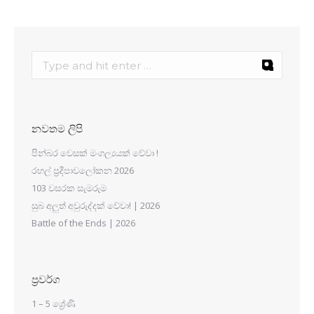
නවතම ලිපි
පින්බර වෙසක් මංගල්‍යයක් වේවා !
රහල් ප්‍රදීපාවලෝකන 2026
103 වසරක සැමරුම
සුබ අලුත් අවුරුද්දක් වේවා! | 2026
Battle of the Ends | 2026
ප්‍රවර්ග
1 – 5 ශ්‍රේණි