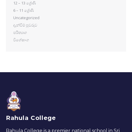
12 – 13 ශ්‍රේණි
6 – 11 ශ්‍රේණි
Uncategorized
දැන්වීම් පුවරුව
පරිත්‍යාග
විශේෂාංග
Rahula College
Rahula College is a premier national school in Sri