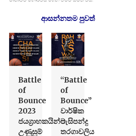
ආසන්නතම පුව​ත්
Battle
“Battle
of
of
Bounce
Bounce”
2023
වාර්ෂික
ජයග්‍රාහකයින්ට
පැසිපන්දු
උණුසුම්
තරගාවලිය