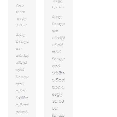
අප්‍රේල්
Web
6, 2023
Team
රාහුල
අප්‍රේල්
විද්‍යාලය
9, 2023
සහ
රාහුල
මොරටුව
විද්‍යාලය
වේල්ස්
සහ
කුමර
මොරටුව
විද්‍යාලය
වේල්ස්
අතර
කුමර
වාර්ෂික
විද්‍යාලය
පැසිපන්දු
අතර
තරගාවලිය
පැවති
අප්‍රේල්
වාර්ෂික
මස 08
පැසිපන්දු
වන
තරගාවලිය
දින ප.ව