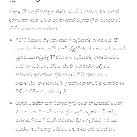
විද්‍යාලයීය පැසිපන්දු කණ්ඩායම මීට පෙර ශූරතා රැසක්
දිනාගෙන ඇත. මෙම ශූරතා අතර මෑතකාලීන ජයග්‍රහණ
කිහිපයක් පහත දැක්වේ.
2016 වසරේ ශ්‍රී ලංකා පාසල් පැසිපන්දු සංගමයේ ‘සී’
කොටසේ තරගයේදී තෙවිඳු දිල්මිත්ගේ නායකත්වයෙන්
යුත් වයස අවුරුදු 17න් පහළ පැසිපන්දු කණ්ඩායමට
දෙවැනි ස්ථානය හිමිව තිබේ. එම තරඟාවලියේ
දක්ෂතම ආරක්ෂක ක්‍රීඩකයාට හිමි කුසලානය
විද්‍යාලයීය කණ්ඩායමේ උපනායක නිමේෂ් ආකර්ෂණ
විසින් හිමිකර ගන්නා ලදී.
මනුජ කේශික සහ චන්දුප ඉඳුවරගේ නායකත්වයෙන්
2017 වසරේ ජාතික පාසල් දකුණු පළාත් පැසිපන්දු
තරගාවලියේ 2 වැනි ස්ථානය දිනා ගැනීමට ද වයස
අවුරුදු 15න් පහළ පැසිපන්දු කණ්ඩායම සමත් විය.