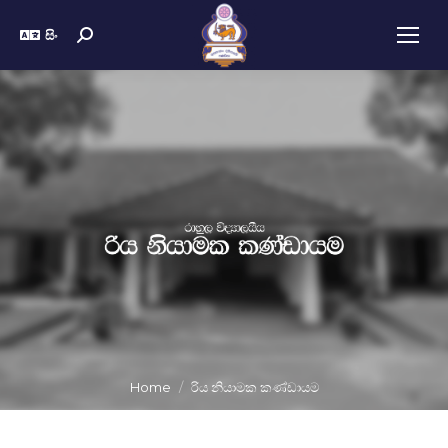
සිං
Home
රිය නියාමක කණ්ඩායම
You are here: