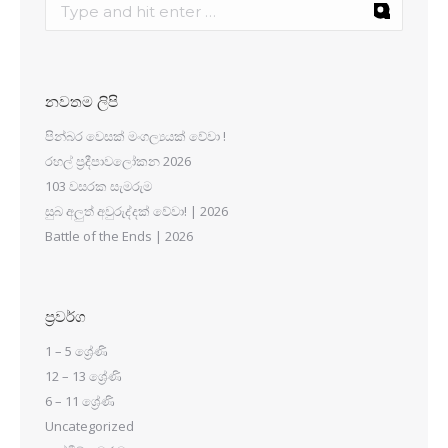
නවතම ලිපි
පින්බර වෙසක් මංගල්‍යයක් වේවා !
රහල් ප්‍රදීපාවලෝකන 2026
103 වසරක සැමරුම
සුබ අලුත් අවුරුද්දක් වේවා! | 2026
Battle of the Ends | 2026
ප්‍රවර්ග
1 – 5 ශ්‍රේණි
12 – 13 ශ්‍රේණි
6 – 11 ශ්‍රේණි
Uncategorized