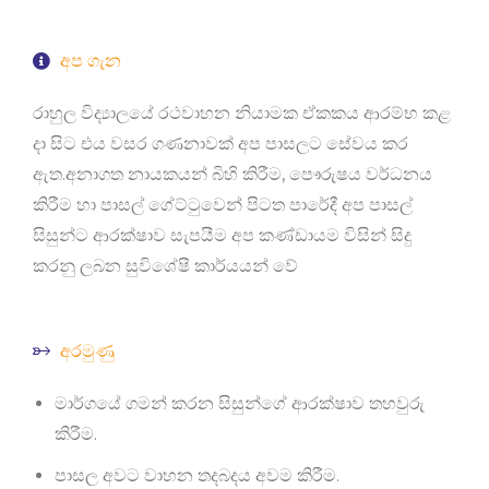
අප ගැන
රාහුල විද්‍යාලයේ රථවාහන නියාමක ඒකකය ආරම්භ කළ
දා සිට එය වසර ගණනාවක් අප පාසලට සේවය කර
ඇත.අනාගත නායකයන් බිහි කිරීම, පෞරුෂය වර්ධනය
කිරීම හා පාසල් ගේට්ටුවෙන් පිටත පාරේදී අප පාසල්
සිසුන්ට ආරක්ෂාව සැපයීම අප කණ්ඩායම විසින් සිදු
කරනු ලබන සුවිශේෂී කාර්යයන් වේ
අරමුණු
මාර්ගයේ ගමන් කරන සිසුන්ගේ ආරක්ෂාව තහවුරු
කිරීම.
පාසල අවට වාහන තදබදය අවම කිරීම.