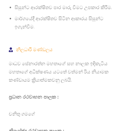
සිසුන්ට ආරක්ෂිතව පාර මාරු වීමට උපකාර කිරීම.
මාර්ගයේදී ආරක්ෂිතව සිටින ආකාරය සිසුන්ට
ඉගැන්වීම.
නිලධාරී මණ්ඩලය
මාධව සේනාරත්න මහතාගේ සහ නාලක ඉඳිකැටිය
මහතාගේ අධීක්ෂණය යටතේ වත්මන් රිය නියාමක
කණ්ඩායම ක්‍රියාත්මකවනු ලබයි.
ප්‍රධාන රථවාහන පාලක :
චනිතු ගමගේ
නියෝජ්‍ය රථවාහන පාලක :