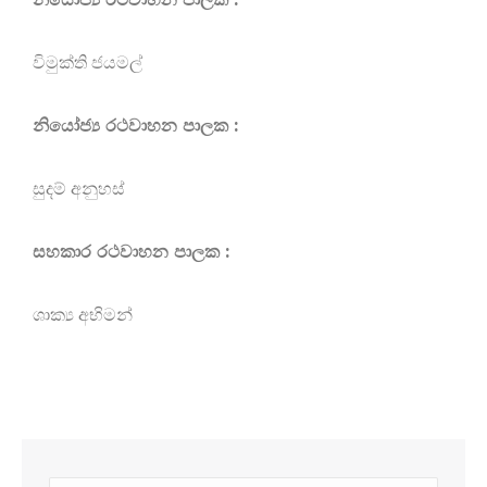
විමුක්ති ජයමල්
නියෝජ්‍ය රථවාහන පාලක :
සුදම් අනුහස්
සහකාර රථවාහන පාලක :
ශාක්‍ය අභිමන්