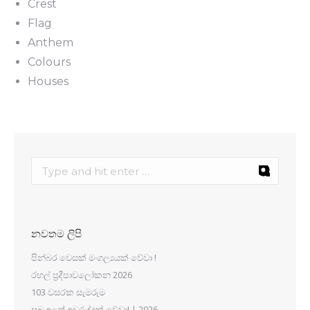
Crest
Flag
Anthem
Colours
Houses
නවතම ලිපි
පින්බර වෙසක් මංගල්‍යයක් වේවා !
රහල් ප්‍රදීපාවලෝකන 2026
103 වසරක සැමරුම
සුබ අලුත් අවුරුද්දක් වේවා! | 2026