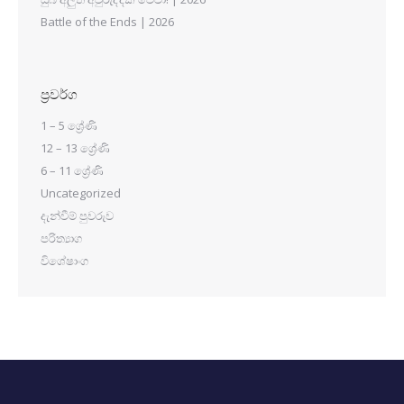
Battle of the Ends | 2026
ප්‍රවර්ග
1 – 5 ශ්‍රේණි
12 – 13 ශ්‍රේණි
6 – 11 ශ්‍රේණි
Uncategorized
දැන්වීම් පුවරුව
පරිත්‍යාග
විශේෂාංග