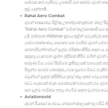
සාර්ථක කර ගැනීමට උපකාරී වන අතරම ගුවන් තාක්‍
තුඩු දෙන්නකි.
Rahal Aero Combat
ගුවන් තාක්‍ෂණය පිළිබඳ උනන්දුවක් දක්වන රහල් සිසු
“Rahal Aero Combat” නමින් කල්පනාකාරී සහ අ
ලදී. මාර්ගගත Webinar ක්‍රමය තුළින් පැවැත්වුනු
සේවා තාක්ෂණය, සාමාන්‍ය සහ වාණිජ ගුවන් සේ
සහභාගිවන්නන්ගේ දැනුම පරීක්ෂා කිරීම සඳහා
කුතුහලය දනවන ප්‍රශ්න ඉදිරිපත් කිරීම මගින් ගුවන
අරමුණ විය. මෙම සිදුවීමේ ප්‍රතිඵලයක් වශයෙන්,
සිසුන්ට අමතර තොරතුරු වෙත ප්‍රවේශ වීමට හැකිවිය.
ඔවුන්ගේ දැනුම් ක්ෂිතිජය පුළුල් කළ අතර පෙළ
බවට සැකයක් නැත. සමස්තයක් වශයෙන්, එය ගුවන්
සහ දැනුම භාවිතය ඉහළ නැංවීම සඳහා වූ නව්‍ය අධ්‍ය
Aviationzoid
ගුවන් පියාසර සංගමය, බොහෝ කාලයක් බලා සිටි Av