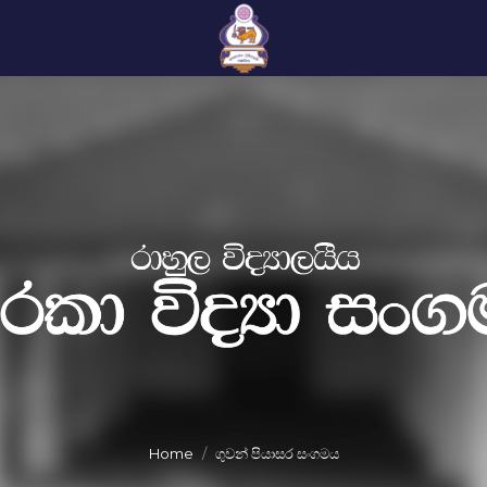
Home
ගුවන් පියාසර සංගමය
You are here: