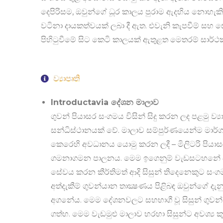
දෙපිරිසම, ඔවුන්ගේ ධූර කාලය පුරාම ඇදහිය නොහැකි
වටිනා දායකත්වයක් ලබා දී ඇත. එවැනි කැපවීම් සහ
පිහිටුවීමේ සිට කෙටි කාලයක් ඇතුළත මෙතරම් සාර්
ව්‍යාපෘති
Introductavia දේශන මාලාව
ගුවන් පියාසර සංගමය විසින් සිදු කරන ලද පළමු ව්‍
සන්ධිස්ථානයක් වේ. මාලාව සම්පුර්ණයෙන්ම මාර
කෙරෙහි අවධානය යොමු කරන ලදී – මිලිටරි පියාසර
ගමනාගමන පාලනය. මෙම ඉගෙනුම් වැඩසටහනේ සෑම අ
සේවය කරන කීර්තිමත් ආදි සිසුන් තිදෙනෙකුට සංග
අත්දැකීම් ගුවන්යාන තාක්‍ෂණය පිළිබඳ ඔවුන්ගේ ද
අගනේය. මෙම දේශනවලට සහභාගී වූ සිසුන් ගුවන් 
ගත්හ. මෙම වැඩමුළු මාලාව හරහා සිසුන්ට අවශ්‍ය