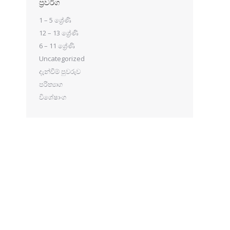
ප්‍රවර්ග
1 – 5 ශ්‍රේණි
12 – 13 ශ්‍රේණි
6 – 11 ශ්‍රේණි
Uncategorized
දැන්වීම් පුවරුව
පරිත්‍යාග
විශේෂාංග