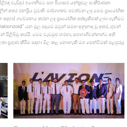
 පිළිබඳ වැඩිදුර ඉගෙනීමට සහ පියාසර යන්ත්‍රවල සංකීර්ණතා
ීන් අතර ජනප්‍රිය වූවකි. මාර්ගගතව පවත්වන ලද මෙම ප්‍රායෝගික
සහ අදහස් ගවේශනය කරන ලද ප්‍රායෝගික අත්දැකීමක් ලබා ගැනීමට
Aviationzoid” යන මූල පදයම ඔවුන් සමඟ අනුනාද වූ අතර, ගුවන්
් පිළිබිඹු කරයි. මෙම වැඩමුළු හරහා, සහභාගිවන්නන්ට අති
තා ප්‍රගුණ කිරීම සඳහා මිල කළ නොහැකි මග පෙන්වීමක් පළපුරුදු