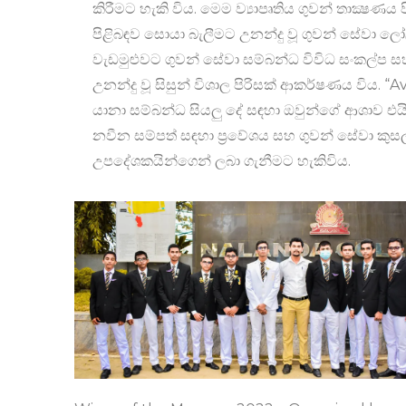
කිරීමට හැකි විය. මෙම ව්‍යාපෘතිය ගුවන් තාක්‍ෂණය
පිළිබඳව සොයා බැලීමට උනන්දු වූ ගුවන් සේවා ලෝල
වැඩමුළුවට ගුවන් සේවා සම්බන්ධ විවිධ සංකල්ප 
උනන්දු වූ සිසුන් විශාල පිරිසක් ආකර්ෂණය විය. “
යානා සම්බන්ධ සියලු දේ සඳහා ඔවුන්ගේ ආශාව එයින
නවීන සම්පත් සඳහා ප්‍රවේශය සහ ගුවන් සේවා කුසල
උපදේශකයින්ගෙන් ලබා ගැනීමට හැකිවිය.