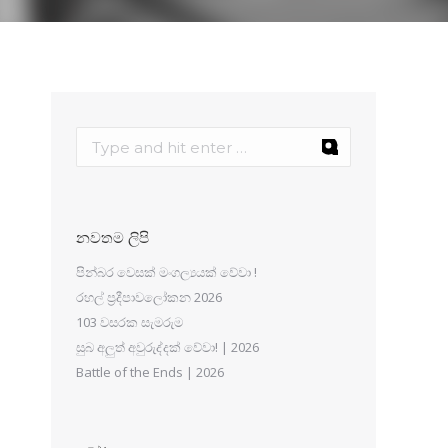
නවතම ලිපි
පින්බර වෙසක් මංගල්‍යයක් වේවා !
රහල් ප්‍රදීපාවලෝකන 2026
103 වසරක සැමරුම
සුබ අලුත් අවුරුද්දක් වේවා! | 2026
Battle of the Ends | 2026