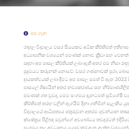
අප ගැන
රාහුල විද්‍යාලය වසර සියයකට අධික කීර්තිමත් ඉතිහාස
අධ්‍යාපනික වශයෙන් පමණක් නොව ක්‍රීඩා සහ වෙනත් උන
සඳහා අප පාසල කීර්තියක් ලබා ඇති අතර එම නිසා රාහුල
පුදුමයට කරුනක් නොවේ. වසර ගණනාවක් පුරා, බොහෝ
දායකත්වයක් ලබා දීමට අප පාසල සමත් වී ඇත. 2022 දී,
පාසලේ ශිෂ්‍යයින් අතර නව්‍යකරණය සහ නිර්මාණශී
පමණක් ගත වුවද, මෙම සංගමය දැනටමත් සුවිශේෂී ව්‍යා
කීර්තිමත් තරඟ වලින් ඇගයීම් දිනා ගනිමින් සැලකිය යුතු
විද්‍යාලයේ ආධිපත්‍යය පතුරුවන අතරම ගුවන්යාන තා
ක්ෂේත්‍රය පිළිබඳ ඔවුන්ගේ අවබෝධය තවදුරටත් ඉදිර
සංගමය තුළ අවධානය යොමු කර ඇත. ඇත්ත වශයෙන්ම,