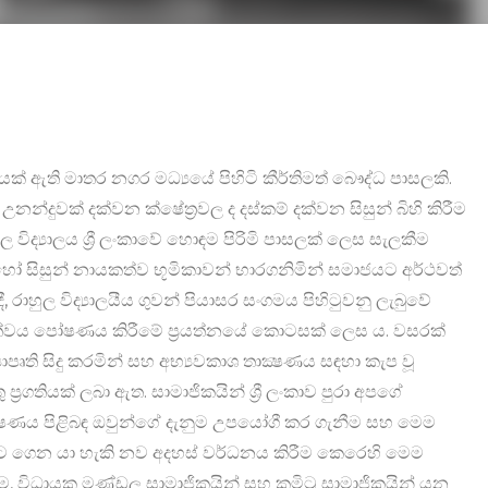
යක් ඇති මාතර නගර මධ්‍යයේ පිහිටි කීර්තිමත් බෞද්ධ පාසලකි.
න්දුවක් දක්වන ක්ෂේත්‍රවල ද දස්කම් දක්වන සිසුන් බිහි කිරීම
 විද්‍යාලය ශ්‍රී ලංකාවේ හොඳම පිරිමි පාසලක් ලෙස සැලකීම
 සිසුන් නායකත්ව භූමිකාවන් භාරගනිමින් සමාජයට අර්ථවත්
 රාහුල විද්‍යාලයීය ගුවන් පියාසර සංගමය පිහිටුවනු ලැබුවේ
ලිත්වය පෝෂණය කිරීමේ ප්‍රයත්නයේ කොටසක් ලෙස ය. වසරක්
පෘති සිදු කරමින් සහ අභ්‍යවකාශ තාක්‍ෂණය සඳහා කැප වූ
 ප්‍රගතියක් ලබා ඇත. සාමාජිකයින් ශ්‍රී ලංකාව පුරා අපගේ
ක්‍ෂණය පිළිබඳ ඔවුන්ගේ දැනුම උපයෝගී කර ගැනීම සහ මෙම
ියට ගෙන යා හැකි නව අදහස් වර්ධනය කිරීම කෙරෙහි මෙම
 විධායක මණ්ඩල සාමාජිකයින් සහ කමිටු සාමාජිකයින් යන