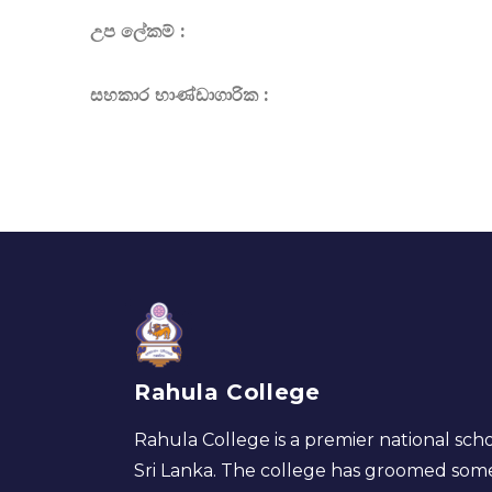
උප ලේකම් :
සහකාර භාණ්ඩාගාරික :
Rahula College
Rahula College is a premier national scho
Sri Lanka. The college has groomed som