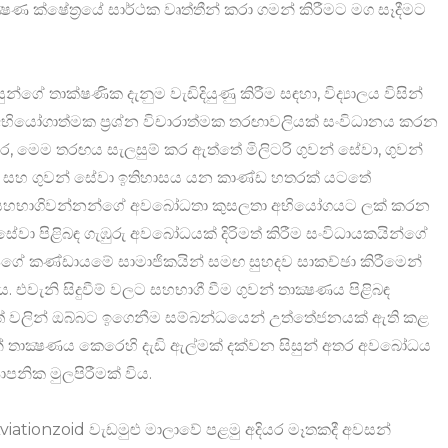
ෂණ ක්ෂේත්‍රයේ සාර්ථක වෘත්තීන් කරා ගමන් කිරීමට මග සෑදීමට
න්ගේ තාක්ෂණික දැනුම වැඩිදියුණු කිරීම සඳහා, විද්‍යාලය විසින්
භියෝගාත්මක ප්‍රශ්න විචාරාත්මක තරඟාවලියක් සංවිධානය කරන
 අතර, මෙම තරඟය සැලසුම් කර ඇත්තේ මිලිටරි ගුවන් සේවා, ගුවන්
වා සහ ගුවන් සේවා ඉතිහාසය යන කාණ්ඩ හතරක් යටතේ
 ය. සහභාගිවන්නන්ගේ අවබෝධතා කුසලතා අභියෝගයට ලක් කරන
් සේවා පිළිබඳ ගැඹුරු අවබෝධයක් දිරිමත් කිරීම සංවිධායකයින්ගේ
 අපගේ කණ්ඩායමේ සාමාජිකයින් සමඟ සුහදව සාකච්ඡා කිරීමෙන්
 එවැනි සිදුවීම් වලට සහභාගී වීම ගුවන් තාක්‍ෂණය පිළිබඳ
පොත් වලින් ඔබ්බට ඉගෙනීම සම්බන්ධයෙන් උත්තේජනයක් ඇති කළ
 තාක්‍ෂණය කෙරෙහි දැඩි ඇල්මක් දක්වන සිසුන් අතර අවබෝධය
ාපනික මුලපිරීමක් විය.
iationzoid වැඩමුළු මාලාවේ පළමු අදියර මෑතකදී අවසන්