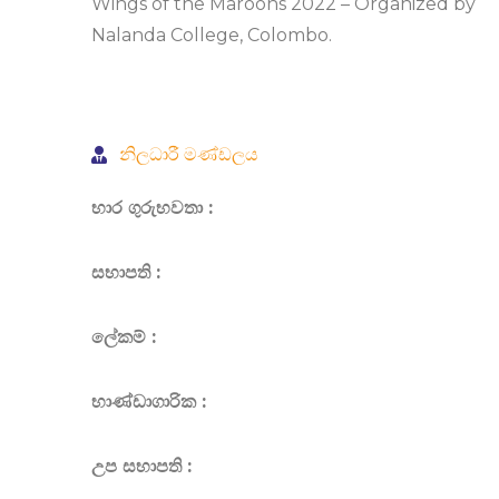
Wings of the Maroons 2022 – Organized by
Nalanda College, Colombo.
නිලධාරී මණ්ඩලය
භාර ගුරුභවතා :
සභාපති :
ලේකම් :
භාණ්ඩාගාරික :
උප සභාපති :