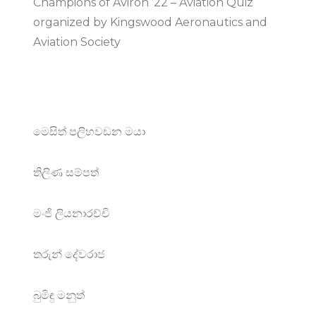
Champions of Aviron ’22 – Aviation Quiz
organized by Kingswood Aeronautics and
Aviation Society​
මෙසිත් පලිහවඩන මයා
තිලිණ සම්පත්
මංජි ලියනාරච්චි
තරුන් දේවරාජ
බුමිඳු මනුත්