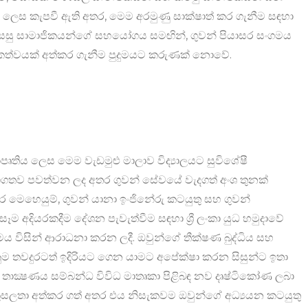
 ලෙස කැපවී ඇති අතර, මෙම අරමුණු සාක්ෂාත් කර ගැනීම සඳහා
 සෙසු සාමාජිකයන්ගේ සහයෝගය සමඟින්, ගුවන් පියාසර සංගමය
ථකත්වයක් අත්කර ගැනීම පුදුමයට කරුණක් නොවේ.
යාපෘතිය ලෙස මෙම වැඩමුළු මාලාව විද්‍යාලයට සුවිශේෂී
්ගගතව පවත්වන ලද අතර ගුවන් සේවයේ වැදගත් අංශ තුනක්
 මෙහෙයුම්, ගුවන් යානා ඉංජිනේරු කටයුතු සහ ගුවන්
දියරකදීම දේශන පැවැත්වීම සඳහා ශ්‍රී ලංකා යුධ හමුදාවේ
මය විසින් ආරාධනා කරන ලදී. ඔවුන්ගේ තීක්ෂණ බුද්ධිය සහ
ැනුම තවදුරටත් ඉදිරියට ගෙන යාමට අපේක්ෂා කරන සිසුන්ට ඉතා
තාක්‍ෂණය සම්බන්ධ විවිධ මාතෘකා පිළිබඳ නව දෘෂ්ටිකෝණ ලබා
 කුසලතා අත්කර ගත් අතර එය නිසැකවම ඔවුන්ගේ අධ්‍යයන කටයුතු