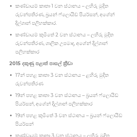
කණ්ඩායම් කාතා 1 වන ස්ථානය – ලහිරු මුදිත
රුවන්පතිරණ, බ්‍රයන් ෆ්ලොයිඩ් පියර්සන්, අශේන්
දිල්ශාන් පලිහක්කාර.
කණ්ඩායම් කුමිතේ 2 වන ස්ථානය – ලහිරු මුදිත
රුවන්පතිරණ, ශාලික උපමාද, අශේන් දිල්ශාන්
පලිහක්කාර
2015 දකුණු පළාත් පාසල් ක්‍රීඩා
17න් පහළ කාතා 3 වන ස්ථානය – ළහිරු මුදිත
රුවන්පතිරණ
19න් පහළ කාතා 3 වන ස්ථානය – බ්‍රයන් ෆ්ලොයිඩ්
පියර්සන්, අශේන් දිල්ශාන් පලිහක්කාර
19න් පහළ කුමිතේ 3 වන ස්ථානය – බ්‍රයන් ෆ්ලොයිඩ්
පියර්සන්
කණ්ඩායම් කාතා 3 වන ස්ථානය – ලහිරු මුදිත