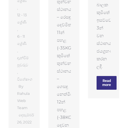
ශ්‍රේණි
තුන්වන
බාලක
,
ස්ථානය
කුමිතේ
12 - 13
– රෙසඳු
ඉසව්වෙන්
ශ්‍රේණි
දෙව්මිත
3න්
,
11න්
වන
6 - 11
පහළ
ස්ථානය
ශ්‍රේණි
(-35KG)
,
ජයග්‍රහණය
කුමිතේ
දැන්වීම්
කරන
තුන්වන
පුවරුව
ලදී.
ස්ථානය
,
–
විශේෂාංග
Read
more
ගෙසඳු
By
Rahula
නෙත්මිර
Web
12න්
Team
පහළ
දෙසැම්බර්
(-38KG)
26, 2022
දෙවන