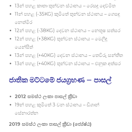
13න් පහළ කාතා තුන්වන ස්ථානය – රෙසඳු දෙව්මිත
11න් පහළ (-35KG) කුමිතේ තුන්වන ස්ථානය – ගෙසඳු
නෙත්මිර
12න් පහළ (-38KG) දෙවන ස්ථානය – නෙතූෂ සත්සර
12න් පහළ (+38KG) තුන්වන ස්ථානය – මෙලිඳු
යෙන්සිත්
13න් පහළ (+40KG) දෙවන ස්ථානය – තෙවිරු සන්තිත
13න් පහළ (+40KG) තුන්වන ස්ථානය – එනුක අත්සර
ජාතික මට්ට​මේ ජයග්‍රහණ – පාස​ල්
2012 සමස්ථ ලංකා පාසල් ක්‍රීඩා
19න් පහළ කුමිතේ 3 වන ස්ථානය – ඩිශාන්
සේනාරත්න
2019 සමස්ථ ලංකා පාසල් ක්‍රීඩා (ජ්‍යේෂ්ඨ)