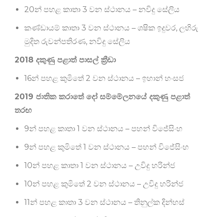
20න් පහළ කාතා 3 වන ස්ථානය – නවිදු සේලිය
කණ්ඩායම් කාතා 3 වන ස්ථානය – ශෂික ඉදුවර, ලහිරු
මුදිත රුවන්පතිරණ, නවිදු සේලිය
2018 දකුණු පළාත් පාසල් ක්‍රීඩා
16න් පහළ කුමිතේ 2 වන ස්ථානය – ඉහාන් හංසජ
2019 ජාතික කරාතේ දෝ සම්මේලනයේ දකුණු පළාත්
තරඟ
9න් පහළ කාතා 1 වන ස්ථානය – පහන් විජේසිංහ
9න් පහළ කුමිතේ 1 වන ස්ථානය – පහන් විජේසිංහ
10න් පහළ කාතා 1 වන ස්ථානය – උවිදු හරින්ජ
10න් පහළ කුමිතේ 2 වන ස්ථානය – උවිදු හරින්ජ
11න් පහළ කාතා 3 වන ස්ථානය – තිනුල්ක දින්හස්