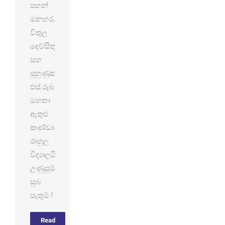
පහන්
මනහර,
විතුල
දෙව්සිතු
සහ
පුහුණුකරු
එස්.රූබසිංහ
මහතා
ඇතුළු
කණ්ඩායමට
රාහුල
විද්‍යාලයීය
උණුසුම්
සුබ
පැතුම් !
Read