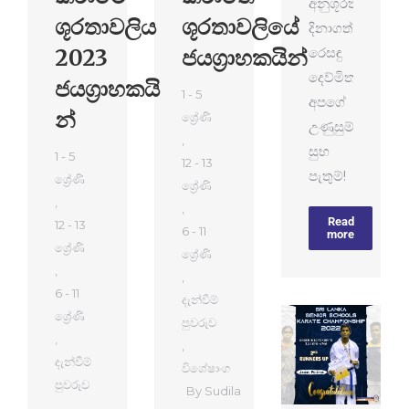
අනුශූරතාව
ශූරතාවලිය
ශූරතාවලියේ
දිනාගත්
2023
ජයග්‍රාහකයින්
රෙසඳු
දෙව්මිතට
ජයග්‍රාහකයි​
1 - 5
අපගේ
න්
ශ්‍රේණි
උණුසුම්
,
සුභ
1 - 5
12 - 13
පැතුම්!
ශ්‍රේණි
ශ්‍රේණි
,
,
Read
12 - 13
6 - 11
more
ශ්‍රේණි
ශ්‍රේණි
,
,
6 - 11
දැන්වීම්
ශ්‍රේණි
පුවරුව
,
,
දැන්වීම්
විශේෂාංග
පුවරුව
By
Sudila
,