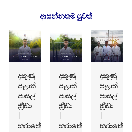
ආසන්නතම පුව​ත්
දකුණු
දකුණු
දකුණු
පළාත්
පළාත්
පළාත්
පාසල්
පාසල්
පාසල්
ක්‍රීඩා
ක්‍රීඩා
ක්‍රීඩා
|
|
|
කරාතේ
කරාතේ
කරාතේ