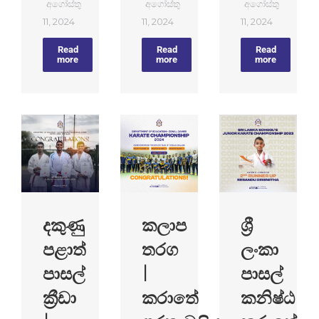
අගෝස්තු
අගෝස්තු
අගෝස්තු
11, 2024
11, 2024
11, 2024
Read
Read
Read
more
more
more
දකුණු
කලාප
ශ්‍රී
පළාත්
තරග
ලංකා
පාසල්
|
පාසල්
ක්‍රීඩා
කරාතේ
කනිෂ්ඨ