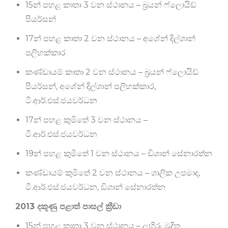
15න් පහළ කාතා 3 වන ස්ථානය – බ්‍රයන් ෆ්ලොයිඩ්
පියර්සන්
17න් පහළ කාතා 2 වන ස්ථානය – අශේන් දිල්ශාන්
පලිහක්කාර
කණ්ඩායම් කාතා 2 වන ස්ථානය – බ්‍රයන් ෆ්ලොයිඩ්
පියර්සන්, අශේන් දිල්ශාන් පලිහක්කාර,
ටී.ආර්.එස්.ජයවර්ධන
17න් පහළ කුමිතේ 3 වන ස්ථානය –
ටී.ආර්.එස්.ජයවර්ධන
19න් පහළ කුමිතේ 1 වන ස්ථානය – ඩිශාන් සේනාරත්න
කණ්ඩායම් කුමිතේ 2 වන ස්ථානය – ශාලික උපමාද,
ටී.ආර්.එස්.ජයවර්ධන, ඩිශාන් සේනාරත්න
2013 දකූණු පළාත් පාසල් ක්‍රීඩා
15න් පහළ කාතා 3 වන ස්ථානය – ලහිරු මුදිත