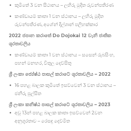
කුමිතේ 3 වන සිථානය – ලහිරු මුදිත රුවන්පතිරණ
කණ්ඩායම් කාතා 1 වන ස්ථානය – ලහිරු මුදිත
රුවන්පතිරණ, අශේන් දිල්ශාන් පලිහක්කාර
2022 ජපාන කරාතේ Do Dojokai 12 වැනි ජාතික
ශූරතාවලිය
කණ්ඩායම් කාතා 1 වන ස්ථානය –
සසෙන් රූබසිංහ,
පහන් මනහර, විතුල දෙව්සිතු
ශ්‍රී ලංකා ජ්‍යේෂ්ඨ පාසල් කරාටේ ශූරතාවලිය – 2022
16 පහළ බාලක කුමිතේ ඉසව්වෙන් 3 වන ස්ථානය –
ජනිරු පුල්සිත
ශ්‍රී ලංකා කනිෂ්ඨ පාසල් කරාටේ ශූරතාවලිය – 2023
අවු 13න් පහළ බාලක කාතා ඉසව්වෙන් 2වන
අනුශූරතාව – රෙසඳු දෙව්මිත