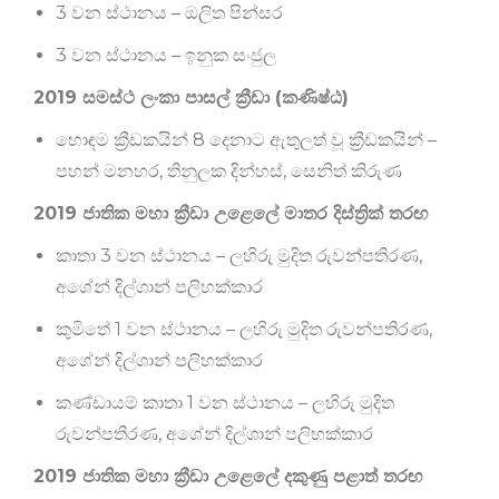
3 වන ස්ථානය – ඔලිත පින්සර
3 වන ස්ථානය – ඉනුක සංජුල
2019 සමස්ථ ලංකා පාසල් ක්‍රීඩා (කණිෂ්ඨ)
හොඳම ක්‍රීඩකයින් 8 දෙනාට ඇතුලත් වූ ක්‍රීඩකයින් –
පහන් මනහර, තිනුලක දින්හස්, සෙනිත් කිරුණ
2019 ජාතික මහා ක්‍රීඩා උළෙලේ මාතර දිස්ත්‍රික් තරඟ
කාතා 3 වන ස්ථානය – ලහිරු මුදිත රුවන්පතිරණ,
අශේන් දිල්ශාන් පලිහක්කාර
කුමිතේ 1 වන ස්ථානය – ලහිරු මුදිත රුවන්පතිරණ,
අශේන් දිල්ශාන් පලිහක්කාර
කණ්ඩායම් කාතා 1 වන ස්ථානය – ලහිරු මුදිත
රුවන්පතිරණ, අශේන් දිල්ශාන් පලිහක්කාර
2019 ජාතික මහා ක්‍රීඩා උළෙලේ දකුණු පළාත් තරඟ