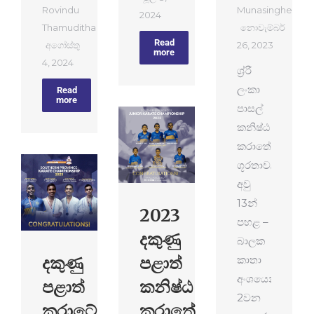
Rovindu
Munasinghe
2024
Thamuditha
නොවැම්බර්
Read
අගෝස්තු
26, 2023
more
4, 2024
ශ්‍ර්‍රී
ලංකා
Read
more
පාසල්
කනිෂ්ඨ
කරාතේ
ශූරතාවලියේ
අවු
13න්
2023
පහළ –
දකුණු
බාලක
දකුණු
පළාත්
කාතා
අංශයෙන්
පළාත්
කනිෂ්ඨ
2වන
කරාටේ
කරාතේ