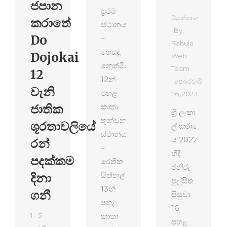
ජපාන
,
ප්‍රථම
විශේෂාංග
කරාතේ
ස්ථානය
By
Do
–
Rahula
ගෙසඳු
Dojokai
Web
නෙත්මිර
Team
12
12න්
පෙබරවාරි
වැනි
පහළ
26, 2023
ජාතික
කාතා
ශ්‍රී ලංකා ජ්‍යේෂ්ඨ 
තුන්වන
ශූරතාවලියේ
ල් කරාටේ ශූරතාව
ස්ථානය
ය 2022
රන්
–
හීදී
පදක්කම
රෙතික
ජනිරු
දිනා
සිත්නල්
පුල්සිත
13න්
ගනී
සිසුවා
පහළ
16
1 - 5
කාතා
පහළ