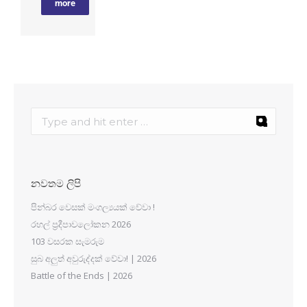
more
නවතම ලිපි
පින්බර වෙසක් මංගල්‍යයක් වේවා !
රහල් ප්‍රදීපාවලෝකන 2026
103 වසරක සැමරුම
සුබ අලුත් අවුරුද්දක් වේවා! | 2026
Battle of the Ends | 2026