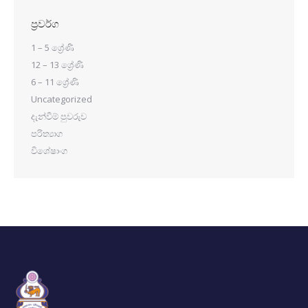
ප්‍රවර්ග
1 – 5 ශ්‍රේණි
12 – 13 ශ්‍රේණි
6 – 11 ශ්‍රේණි
Uncategorized
දැන්වීම් පුවරුව
පරිත්‍යාග
විශේෂාංග