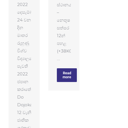
2022
ස්ථානය
දෙසැම්බර්
–
24 වන
නෙතූෂ
දින
සත්සර
මාතර
12න්
රුහුණු
පහළ
විශ්ව
(+38KG)
විද්‍යාලයේදී
…
පැවති
Read
2022
more
ජපාන
කරාතේ
Do
Dojokai
12 වැනි
ජාතික
ශූරතාවලියේ,14න්