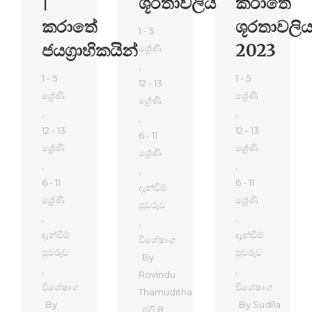
|
ශූරතාවලිය
කරාතේ
කරාතේ
ශූරතාවලි
1 - 5
ජයග්‍රාහිකයින්
2023
ශ්‍රේණි
,
1 - 5
1 - 5
12 - 13
ශ්‍රේණි
ශ්‍රේණි
ශ්‍රේණි
,
,
,
12 - 13
12 - 13
6 - 11
ශ්‍රේණි
ශ්‍රේණි
ශ්‍රේණි
,
,
,
6 - 11
6 - 11
දැන්වීම්
ශ්‍රේණි
ශ්‍රේණි
පුවරුව
,
,
,
දැන්වීම්
දැන්වීම්
විශේෂාංග
පුවරුව
පුවරුව
By
,
,
Rovindu
විශේෂාංග
විශේෂාංග
Thamuditha
By
By
Sudila
ජූලි 8,