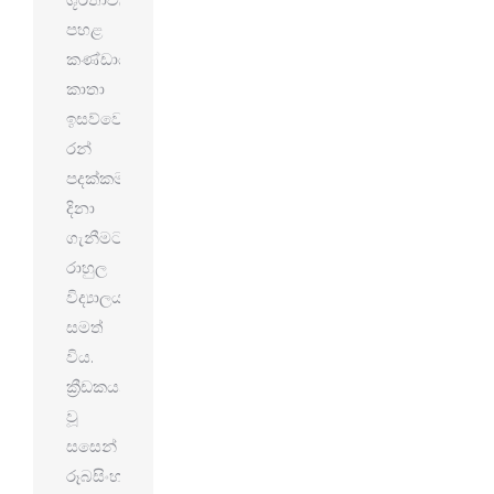
පහළ
කණ්ඩායම්
කාතා
ඉසව්වෙන්
රන්
පදක්කම
දිනා
ගැනීමට
රාහුල
විද්‍යාලය
සමත්
විය.
ක්‍රීඩකයන්
වූ
සසෙන්
රූබසිංහ,