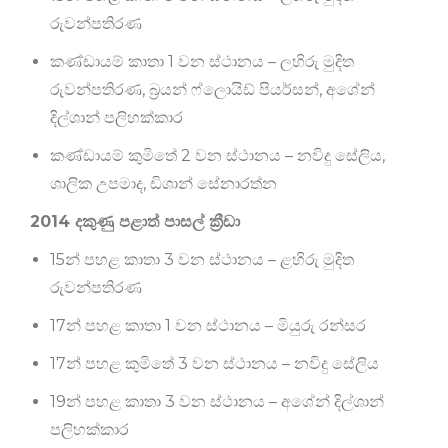
රුවන්පතිරණ
කණ්ඩායම් කාතා 1 වන ස්ථානය – ලහිරු මුදිත
රුවන්පතිරණ, බ්‍රයන් ෆ්ලොයිඩ් පියර්සන්, අශේන්
දිල්ශාන් පලිහක්කාර
කණ්ඩායම් කුමිතේ 2 වන ස්ථානය – නවිදු සේලිය,
ශාලික උපමාද, ඩිශාන් සේනාරත්න
2014 දකුණු පළාත් පාසල් ක්‍රීඩා
15න් පහළ කාතා 3 වන ස්ථානය – ළහිරු මුදිත
රුවන්පතිරණ
17න් පහළ කාතා 1 වන ස්ථානය – මියුරු රන්සර
17න් පහළ කුමිතේ 3 වන ස්ථානය – නවිදු සේලිය
19න් පහළ කාතා 3 වන ස්ථානය – අශේන් දිල්ශාන්
පලිහක්කාර