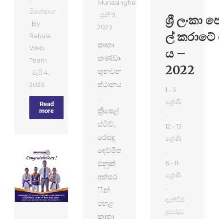
Munasinghe
විශේෂාංග
ජූනි 9,
ශ්‍රී ලංකා ජ
By
2023
ල් කරාටේ 
Rahula
කාතා
Web
ය –
කණ්ඩායම
Team
2022
තුනවන
මැයි 4,
ස්ථානය
2023
1 - 5
–
ශ්‍රේණි
Read
ක්‍රිෂෙල්
more
,
ස්ටීව්,
12 - 13
රෙසඳු
ශ්‍රේණි
දෙව්මිත,
,
එනුක්
6 - 11
ශ්‍රේණි
අත්සර
,
11න්
දැන්වීම්
පහළ
පුවරුව
කාතා