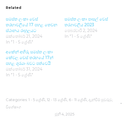
Related
සමස්ත ලංකා චෙස්
සමස්ත ලංකා පාසල් චෙස්
තරඟාවලියේ 17 පහළ තෙවන
තරගාවලිය 2023
ස්ථානය රාහුලයට
පෙබරවාරි 2, 2024
ඔක්තෝබර් 21, 2024
In "1 - 5 ශ්‍රේණි"
In "1 - 5 ශ්‍රේණි"
අකේන් අභිරු සමස්ත ලංකා
කේවල චෙස් තරඟයේ 17න්
පහළ ශූරයා බවට පත්වෙයි
ඔක්තෝබර් 31, 2024
In "1 - 5 ශ්‍රේණි"
Categories:
1 - 5 ශ්‍රේණි
,
12 - 13 ශ්‍රේණි
,
6 - 11 ශ්‍රේණි
,
දැන්වීම් පුවරුව
,
විශේෂාංග
ජූනි 4, 2025