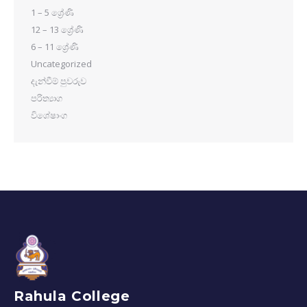
1 – 5 ශ්‍රේණි
12 – 13 ශ්‍රේණි
6 – 11 ශ්‍රේණි
Uncategorized
දැන්වීම් පුවරුව
පරිත්‍යාග
විශේෂාංග
Rahula College