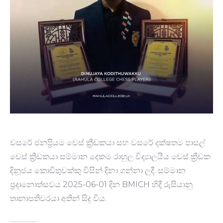
වසරේ ජනප්‍රියම චෙස් ක්‍රීඩකයා සහ වසරේ දක්ෂතම පාසල්
චෙස් ක්‍රීඩකයා සම්මාන දෙකම රාහුල විද්‍යාලයීය චෙස් ක්‍රීඩක
දිනූජය කොඩිතුවක්කු විසින් දිනා ගන්නා ලදී. සම්මාන
ප්‍රදානොත්සවය 2025-06-01 දින BMICH හිදී රුසියානු
තානාපතිවරයා අතින් සිදු විය.