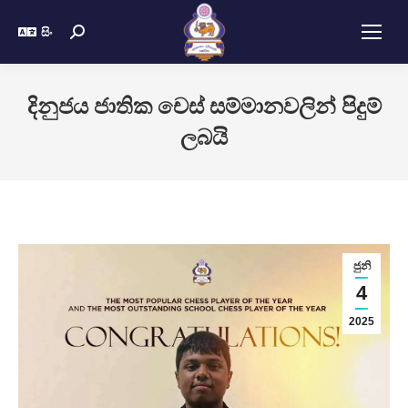
සිං
දිනුජය ජාතික චෙස් සම්මානවලින් පිදුම්
ලබයි
ජුනි
4
2025