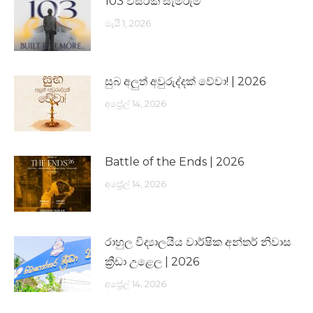
103 වසරක සැමරුම
මැයි 1, 2026
සුබ අලුත් අවුරුද්දක් වේවා! | 2026
අප්‍රේල් 14, 2026
Battle of the Ends | 2026
අප්‍රේල් 14, 2026
රාහුල විද්‍යාලයීය වාර්ෂික අන්තර් නිවාස
ක්‍රීඩා උළෙල | 2026
අප්‍රේල් 14, 2026