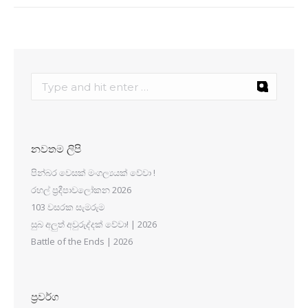
නවතම ලිපි
පින්බර වෙසක් මංගල්‍යයක් වේවා !
රහල් ප්‍රදීපාවලෝකන 2026
103 වසරක සැමරුම
සුබ අලුත් අවුරුද්දක් වේවා! | 2026
Battle of the Ends | 2026
ප්‍රවර්ග