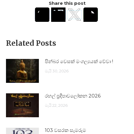
Share this post
Related Posts
පින්බර වෙසක් මංගල්‍යයක් වේවා !
මැයි 30, 2026
රහල් ප්‍රදීපාවලෝකන 2026
මැයි 22, 2026
103 වසරක සැමරුම