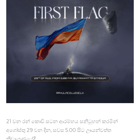
21 වන රන් කොඩි සටන ආරම්භය සනිටුහන් කරමින්
අගෝස්තු 29 වන දින, සවස 5.00 සිට ඌයන්වත්ත
ක්‍රීඩාංගණයේදී