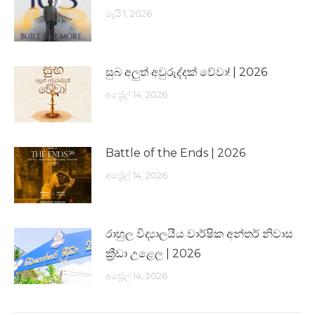
මැයි 1, 2026
සුබ අලුත් අවුරුද්දක් වේවා! | 2026
අප්‍රේල් 14, 2026
Battle of the Ends | 2026
අප්‍රේල් 14, 2026
රාහුල විද්‍යාලයීය වාර්ෂික අන්තර් නිවාස
ක්‍රීඩා උළෙල | 2026
අප්‍රේල් 14, 2026