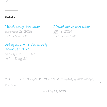
Related
21වැනි රන් දද මහා සටන
20වැනි රන් දද මහා සටන
අගෝස්තු 25, 2025
ජූලි 15, 2024
In "1 - 5 ශ්‍රේණි"
In "1 - 5 ශ්‍රේණි"
රන් දද සටන – 19 වන පාපන්දු
තරගාවලිය 2023
නොවැම්බර් 21, 2023
In "1 - 5 ශ්‍රේණි"
Categories:
1 - 5 ශ්‍රේණි
,
12 - 13 ශ්‍රේණි
,
6 - 11 ශ්‍රේණි
,
දැන්වීම් පුවරුව
,
විශේෂාංග
අගෝස්තු 27, 2025