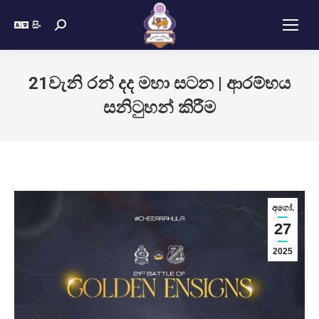
සිං
21වැනි රන් දද මහා සටන | ආරම්භය
සනිටුහන් කිරීම
අගෝ.
27
2025