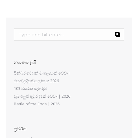
නවතම ලිපි
පින්බර වෙසක් මංගල්‍යයක් වේවා !
රහල් ප්‍රදීපාවලෝකන 2026
103 වසරක සැමරුම
සුබ අලුත් අවුරුද්දක් වේවා! | 2026
Battle of the Ends | 2026
ප්‍රවර්ග