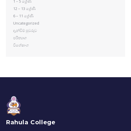
1 – 5 ශ්‍රේණි
12 – 13 ශ්‍රේණි
6 – 11 ශ්‍රේණි
Uncategorized
දැන්වීම් පුවරුව
පරිත්‍යාග
විශේෂාංග
Rahula College