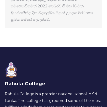
මෙහෙයවීමෙන් 2022 පෙබරවාරි මස 16 වන
බ්‍රහස්පතින්දා දින විද්‍යාලයීය සිසුන් උදෙසා මාර්ගගත
ක්‍රමය ඔස්සේ පැවැත්වේ.
Rahula College
Rahula College is a premier national school in Sri
Lanka. The college has groomed some of the most