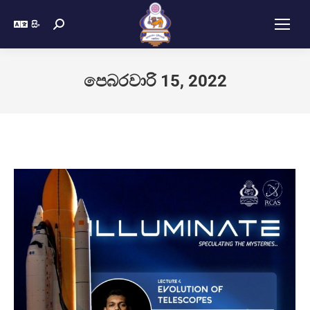
සිං
පෙබරවාරි 15, 2022