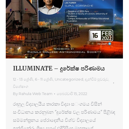
ILLUMINATE – දුරේක්ෂ පරිණාමය
12 - 13 ශ්‍රේණි
,
6 - 11 ශ්‍රේණි
,
Uncategorized
,
දැන්වීම් පුවරුව
,
විශේෂාංග
By
Rahula Web Team
පෙබරවාරි 15, 2022
රාහුල විද්‍යාලයීය තාරකා විද්‍යා ස​ංගමය විසින්
සංවිධානය කර​නුබන “දුරේක්ෂ වල පරිණාමය” පිළිබඳ
සම්මන්ත්‍රන​ය පේරාදෙනිය විශ්ව විද්‍යාලයේ
ඉන්ජිනේරු ශිෂ්‍ය සුපුල් එදිරිසිංහ මහතා​ගේ