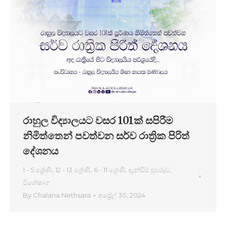
රාහුල විද්‍යාලයට වසර 101ක් සපිරීම
නිමිත්තෙන් පවත්වන සර්ව රාත්‍රික පිරිත්
දේශනය
1 - 5 ශ්‍රේණි
,
12 - 13 ශ්‍රේණි
,
6 - 11 ශ්‍රේණි
,
දැන්වීම් පුවරුව
,
විශේෂාංග
By
Chalana Nethsara
අප්‍රේල් 30, 2024