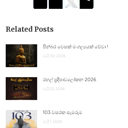
Related Posts
පින්බර වෙසක් මංගල්‍යයක් වේවා !
මැයි 30, 2026
රහල් ප්‍රදීපාවලෝකන 2026
මැයි 22, 2026
103 වසරක සැමරුම
මැයි 1, 2026