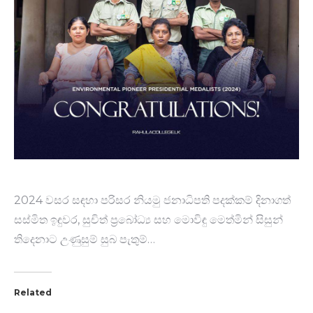
2024 වසර සඳහා පරිසර නියමු ජනාධිපති පදක්කම් දිනාගත්
සස්මිත ඉඳුවර, සුචිත් ප්‍රබෝධ්‍ය සහ මොවිඳු මෙත්මින් සිසුන්
තිදෙනාට උණුසුම් සුබ පැතුම්…
Related