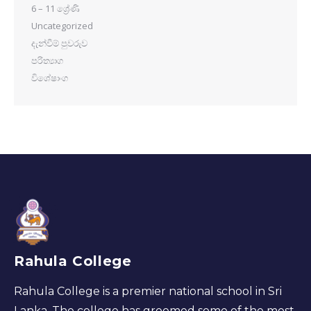
6 – 11 ශ්‍රේණි
Uncategorized
දැන්වීම් පුවරුව
පරිත්‍යාග
විශේෂාංග
Rahula College
Rahula College is a premier national school in Sri
Lanka. The college has groomed some of the most