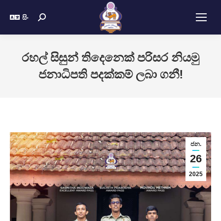
සිං
රහල් සිසුන් තිදෙනෙක් පරිසර නියමු
ජනාධිපති පදක්කම් ලබා ගනී!
ජන.
26
2025