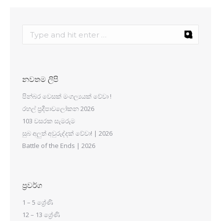
නවතම ලිපි
පින්බර වෙසක් මංගල්‍යයක් වේවා !
රහල් ප්‍රදීපාවලෝකන 2026
103 වසරක සැමරුම
සුබ අලුත් අවුරුද්දක් වේවා! | 2026
Battle of the Ends | 2026
ප්‍රවර්ග
1 – 5 ශ්‍රේණි
12 – 13 ශ්‍රේණි