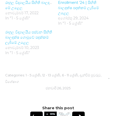
රාහුල විද්‍යාලයීය සිඟිති බාලදක්ෂයිමන්ගේ පදක්කම් පැළැඳවීමේ සහ විසිර
Enrollment ’24 | සිඟිති
මේ උළෙ​ල
බාලදක්ෂ පදක්කම් ලැබීමේ
නොවැම්බර් 17, 2022
උළෙල
In "1 - 5 ශ්‍රේණි"
අගෝස්තු 29, 2024
In "1 - 5 ශ්‍රේණි"
රාහුල විද්‍යාලයීය පස්වන සිඟිති
බාලදක්ෂ ගොමුවේ පදක්කම්
ලැබීමේ උළෙල
නොවැම්බර් 10, 2023
In "1 - 5 ශ්‍රේණි"
Categories:
1 - 5 ශ්‍රේණි
,
12 - 13 ශ්‍රේණි
,
6 - 11 ශ්‍රේණි
,
දැන්වීම් පුවරුව
,
විශේෂාංග
ජනවාරි 26, 2025
Share this post