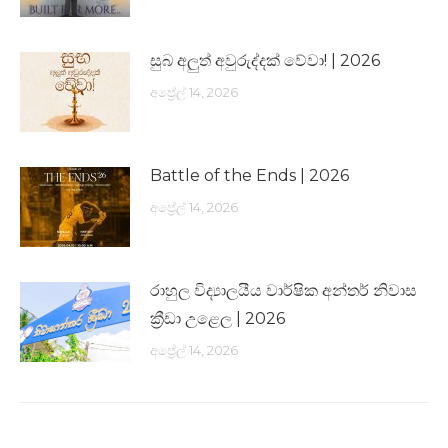
සුබ අලුත් අවුරුද්දක් වේවා! | 2026
අප්‍රේල් 14, 2026
Battle of the Ends | 2026
අප්‍රේල් 14, 2026
රාහුල විද්‍යාලයීය වාර්ෂික අන්තර් නිවාස
ක්‍රීඩා උළෙල | 2026
අප්‍රේල් 14, 2026