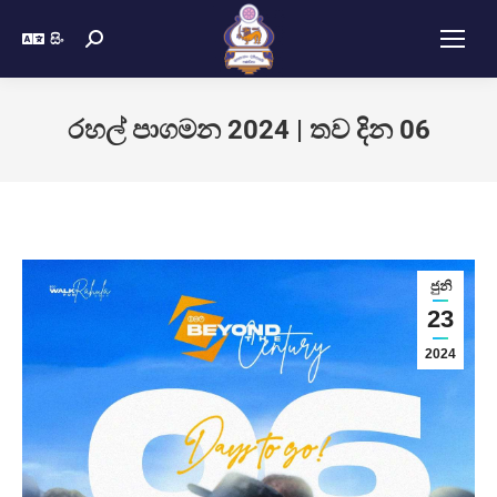
සිං
රහල් පාගමන 2024 | තව දින 06
ජුනි
23
2024