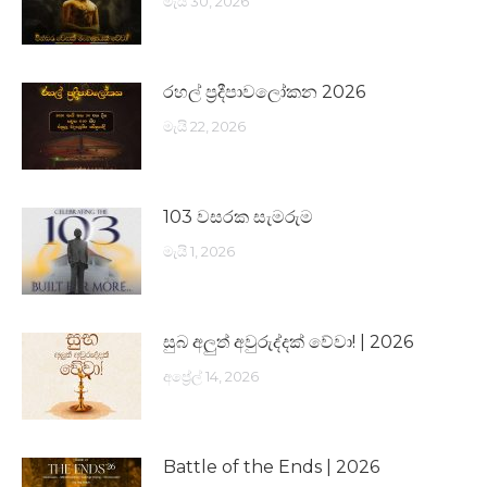
මැයි 30, 2026
රහල් ප්‍රදීපාවලෝකන 2026
මැයි 22, 2026
103 වසරක සැමරුම
මැයි 1, 2026
සුබ අලුත් අවුරුද්දක් වේවා! | 2026
අප්‍රේල් 14, 2026
Battle of the Ends | 2026