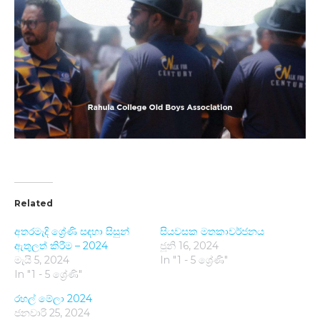
Related
අතරමැදි ශ්‍රේණි සඳහා සිසුන්
සියවසක මතකාවර්ජනය
ඇතුලත් කිරීම – 2024
ජූනි 16, 2024
මැයි 5, 2024
In "1 - 5 ශ්‍රේණි"
In "1 - 5 ශ්‍රේණි"
රහල් මේලා 2024
ජනවාරි 25, 2024