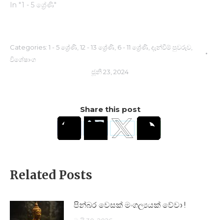
In "1 - 5 ශ්‍රේණි"
Categories:
1 - 5 ශ්‍රේණි
,
12 - 13 ශ්‍රේණි
,
6 - 11 ශ්‍රේණි
,
දැන්වීම් පුවරුව
,
විශේෂාංග
ජූනි 23, 2024
Share this post
Related Posts
පින්බර වෙසක් මංගල්‍යයක් වේවා !