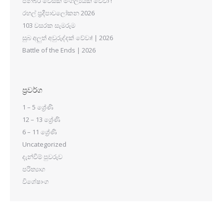
පින්බර වෙසක් මංගල්‍යයක් වේවා !
රහල් ප්‍රදීපාවලෝකන 2026
103 වසරක සැමරුම
සුබ අලුත් අවුරුද්දක් වේවා! | 2026
Battle of the Ends | 2026
ප්‍රවර්ග
1 – 5 ශ්‍රේණි
12 – 13 ශ්‍රේණි
6 – 11 ශ්‍රේණි
Uncategorized
දැන්වීම් පුවරුව
පරිත්‍යාග
විශේෂාංග