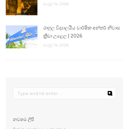
අප්‍රේල් 14, 2026
රාහුල විද්‍යාලයීය වාර්ෂික අන්තර් නිවාස
ක්‍රීඩා උළෙල | 2026
අප්‍රේල් 14, 2026
නවතම ලිපි