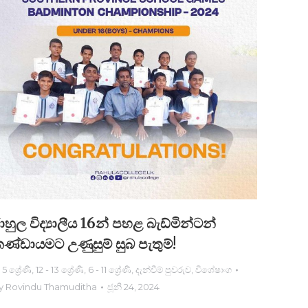
ාහුල විද්‍යාලීය 16න් පහළ බැඩ්මින්ටන්
ණ්ඩායමට උණුසුම් සුබ පැතුම්!
- 5 ශ්‍රේණි
,
12 - 13 ශ්‍රේණි
,
6 - 11 ශ්‍රේණි
,
දැන්වීම් පුවරුව
,
විශේෂාංග
y
Rovindu Thamuditha
ජූනි 24, 2024