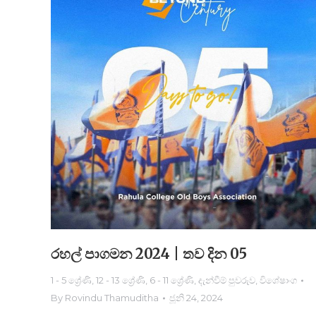
රහල් පාගමන 2024 | තව දින 05
1 - 5 ශ්‍රේණි
,
12 - 13 ශ්‍රේණි
,
6 - 11 ශ්‍රේණි
,
දැන්වීම් පුවරුව
,
විශේෂාංග
By
Rovindu Thamuditha
ජූනි 24, 2024