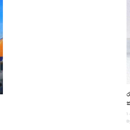
ර
ක
1 
B