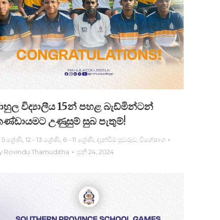
ාහුල විද්‍යාලීය 15න් පහළ බැඩ්මින්ටන්
ණ්ඩායමට උණුසුම් සුබ පැතුම්!
- 5 ශ්‍රේණි
,
12 - 13 ශ්‍රේණි
,
6 - 11 ශ්‍රේණි
,
දැන්වීම් පුවරුව
,
විශේෂාංග
y
Rovindu Thamuditha
ජූනි 24, 2024