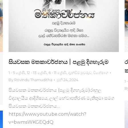
සියවසක මතකාවර්ජනය | පළමු දිගහැරුම
ර
ක
1 - 5 ශ්‍රේණි
,
12 - 13 ශ්‍රේණි
,
6 - 11 ශ්‍රේණි
,
දැන්වීම් පුවරුව
,
විශේෂාංග
By
Rovindu Thamuditha
ජූනි 24, 2024
1 
B
සියවසක මතකාවර්ජනය (පළමු දිගහැරුම)රාහුල
විද්‍යාලයීය ආදිශිෂ්‍යය, ලාල් හේවාපතිරණ මැතිතුමා සමග
සියවසක මතකාවර්ජනය…
https://www.youtube.com/watch?
v=bwmsWKGEQdQ