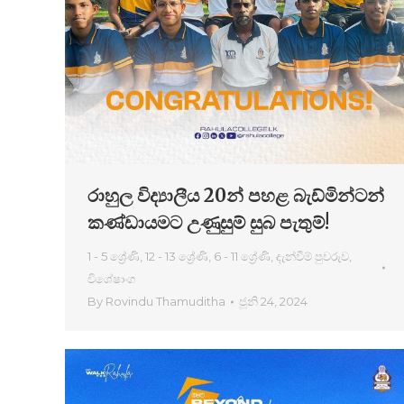
රාහුල විද්‍යාලීය 20න් පහළ බැඩ්මින්ටන්
කණ්ඩායමට උණුසුම් සුබ පැතුම්!
1 - 5 ශ්‍රේණි
,
12 - 13 ශ්‍රේණි
,
6 - 11 ශ්‍රේණි
,
දැන්වීම් පුවරුව
,
විශේෂාංග
By
Rovindu Thamuditha
ජූනි 24, 2024