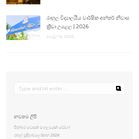
රාහුල විද්‍යාලයීය වාර්ෂික අන්තර් නිවාස
ක්‍රීඩා උළෙල | 2026
අප්‍රේල් 14, 2026
නවතම ලිපි
පින්බර වෙසක් මංගල්‍යයක් වේවා !
රහල් ප්‍රදීපාවලෝකන 2026