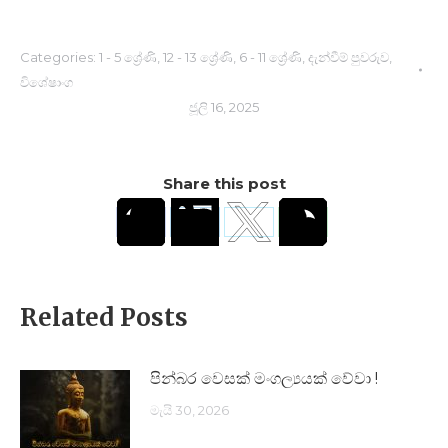
Categories:
1 - 5 ශ්‍රේණි
,
12 - 13 ශ්‍රේණි
,
6 - 11 ශ්‍රේණි
,
දැන්වීම් පුවරුව
,
විශේෂාංග
ජූලි 16, 2025
Share this post
Related Posts
පින්බර වෙසක් මංගල්‍යයක් වේවා !
මැයි 30, 2026