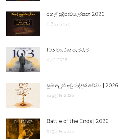
රහල් ප්‍රදීපාවලෝකන 2026
මැයි 22, 2026
103 වසරක සැමරුම
මැයි 1, 2026
සුබ අලුත් අවුරුද්දක් වේවා! | 2026
අප්‍රේල් 14, 2026
Battle of the Ends | 2026
අප්‍රේල් 14, 2026