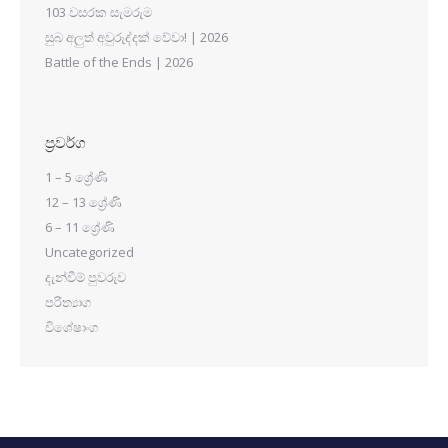
103 වසරක සැමරුම
සුබ අලුත් අවුරුද්දක් වේවා! | 2026
Battle of the Ends | 2026
ප්‍රවර්ග
1 – 5 ශ්‍රේණි
12 – 13 ශ්‍රේණි
6 – 11 ශ්‍රේණි
Uncategorized
දැන්වීම් පුවරුව
පරිත්‍යාග
විශේෂාංග