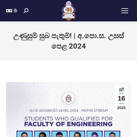
සිං
උණුසුම් සුබ පැතුම්! | අ.පො.ස. උසස්
පෙළ 2024
ජූලි
16
2025