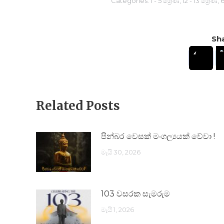
Categories:
1 - 5 ශ්‍රේණි
,
12 - 13 ශ්‍රේණි
,
6
Sha
Related Posts
පින්බර වෙසක් මංගල්‍යයක් වේවා !
මැයි 30, 2026
103 වසරක සැමරුම
මැයි 1, 2026