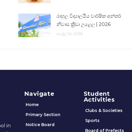
රාහුල විද්‍යාලයීය වාර්ෂික අන්තර්
නිවාස ක්‍රීඩා උළෙල | 2026
අප්‍රේල් 14, 2026
Navigate
Student
Activities
Home
Clubs & Societies
Primary Section
Sports
Notice Board
ol in
Board of Prefects