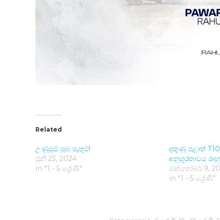
Related
උණුසුම් සුබ පැතුම්!
දකුණු පළාත් T10
ජූනි 23, 2024
අනුශූරතාවය රා
In "1 - 5 ශ්‍රේණි"
ඔක්තෝබර් 9, 2
In "1 - 5 ශ්‍රේණි"