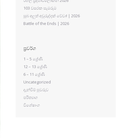
රහල් ප්‍රදීපාවලෝකන 2026
103 වසරක සැමරුම
සුබ අලුත් අවුරුද්දක් වේවා! | 2026
Battle of the Ends | 2026
ප්‍රවර්ග
1 – 5 ශ්‍රේණි
12 – 13 ශ්‍රේණි
6 – 11 ශ්‍රේණි
Uncategorized
දැන්වීම් පුවරුව
පරිත්‍යාග
විශේෂාංග