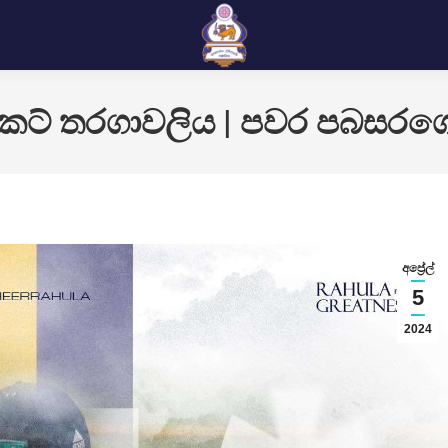
‍රිකට් තරගාවලිය | පවර පබසර
අප්‍රේල්
5
2024