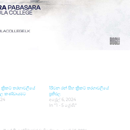
 ක්‍රිකට් තරඟාවලියේ
13වන රන් සිහ ක්‍රිකට් තරගාවලියේ
හුල කණ්ඩායමට
ප්‍රතිඵල
024
අප්‍රේල් 6, 2024
In "1 - 5 ශ්‍රේණි"