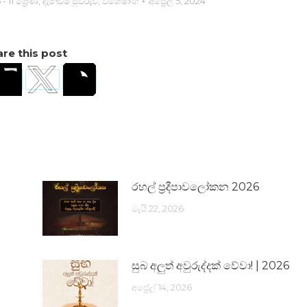
 - 11 ශ්‍රේණි
,
දැන්වීම් පුවරුව
,
විශේෂාංග
අප්‍රේල් 5, 2024
re this post
රහල් ප්‍රදීපාවලෝකන 2026
මැයි 22, 2026
සුබ අලුත් අවුරුද්දක් වේවා! | 2026
අප්‍රේල් 14, 2026