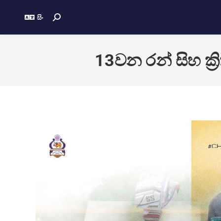
සිං
13වන රන් සිහ ක්