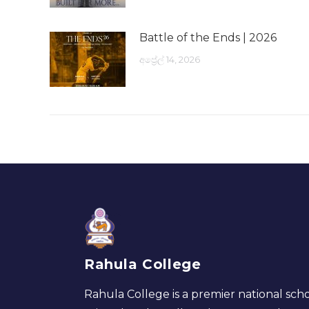
Battle of the Ends | 2026
අප්‍රේල් 14, 2026
Rahula College
Rahula College is a premier national scho