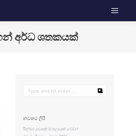
ගෙන් අර්ධ ශතකයක්
නවතම ලිපි
පින්බර වෙසක් මංගල්‍යයක් වේවා !