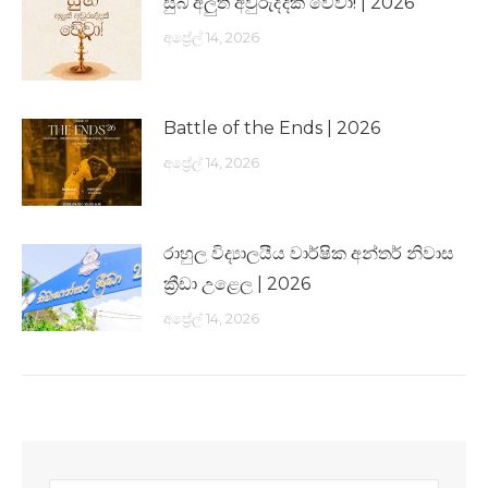
සුබ අලුත් අවුරුද්දක් වේවා! | 2026
අප්‍රේල් 14, 2026
Battle of the Ends | 2026
අප්‍රේල් 14, 2026
රාහුල විද්‍යාලයීය වාර්ෂික අන්තර් නිවාස
ක්‍රීඩා උළෙල | 2026
අප්‍රේල් 14, 2026