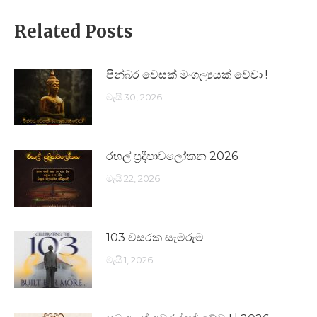
Related Posts
පින්බර වෙසක් මංගල්‍යයක් වේවා !
මැයි 30, 2026
රහල් ප්‍රදීපාවලෝකන 2026
මැයි 22, 2026
103 වසරක සැමරුම
මැයි 1, 2026