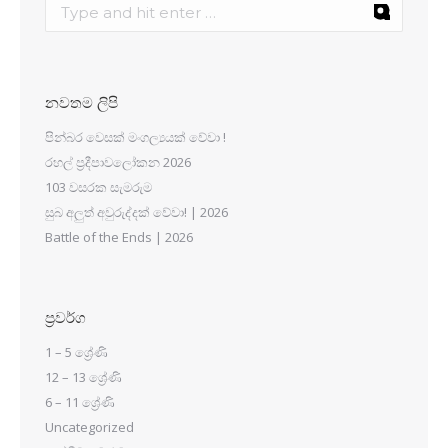
නවතම ලිපි
පින්බර වෙසක් මංගල්‍යයක් වේවා !
රහල් ප්‍රදීපාවලෝකන 2026
103 වසරක සැමරුම
සුබ අලුත් අවුරුද්දක් වේවා! | 2026
Battle of the Ends | 2026
ප්‍රවර්ග
1 – 5 ශ්‍රේණි
12 – 13 ශ්‍රේණි
6 – 11 ශ්‍රේණි
Uncategorized