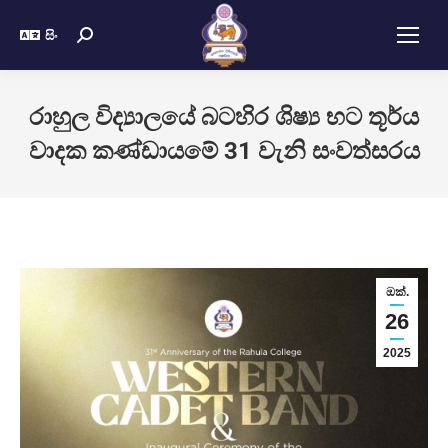
සිං
රාහුල විද්‍යාලයේ බටහිර ශිෂ්‍ය භට තූර්ය
වාදක කණ්ඩායමේ 31 වැනි සංවත්සරය
ඔක්.
26
2025