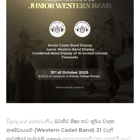
විද්‍යාලයේ ගෞරවනීය
බටහිර ශිෂ්‍ය භට තූර්ය වාදක
කණ්ඩායමේ (Western Cadet Band) 31 වැනි
සංවත්සර සැමරුම් උළෙල
සඳහා සහභාගී වන මෙන් සියලුම