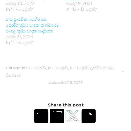
මාර්තු 30, 2022
අප්‍රේල් 9, 2021
In "1 - 5 ශ්‍රේණි"
In "12 - 13 ශ්‍රේණි"
නව ප්‍රාථමික බටහිර සහ
පෙරදිග තූර්ය වාදක කණ්ඩායම්
මංගල තූර්ය වාදක සංදර්ශන
මාර්තු 21, 2023
In "1 - 5 ශ්‍රේණි"
Categories:
1 - 5 ශ්‍රේණි
,
12 - 13 ශ්‍රේණි
,
6 - 11 ශ්‍රේණි
,
දැන්වීම් පුවරුව
,
විශේෂාංග
ඔක්තෝබර් 26, 2025
Share this post