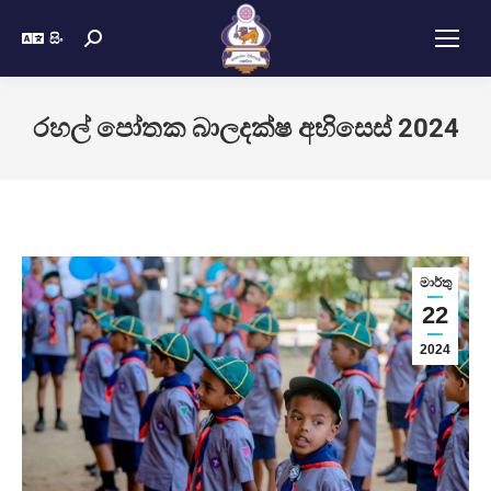
සිං
රහල් පෝතක බාලදක්ෂ අභිසෙස් 2024
මාර්තු
22
2024