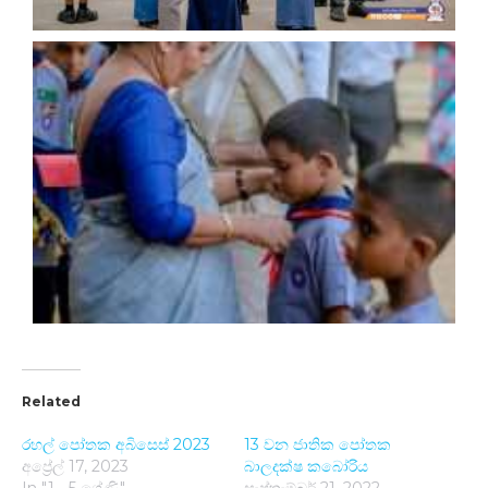
Related
රහල් පෝතක අබිසෙස් 2023
13 වන ජාතික පෝතක
අප්‍රේල් 17, 2023
බාලදක්ෂ කබෝරි​ය
In "1 - 5 ශ්‍රේණි"
සැප්තැම්බර් 21, 2022