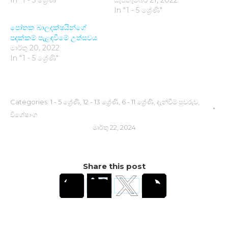
In "1 - 5 ශ්‍රේණි"
පෝතක බාලදක්ෂයින්ගේ
පදක්කම් පැළඳවීමේ උත්සවය
මාර්තු 20, 2022
In "1 - 5 ශ්‍රේණි"
Categories:
1 - 5 ශ්‍රේණි
,
12 - 13 ශ්‍රේණි
,
6 - 11 ශ්‍රේණි
,
දැන්වීම් පුවරුව
,
විශේෂාංග
මාර්තු 22, 2024
Share this post