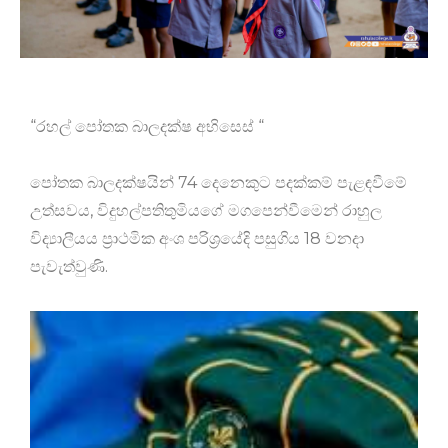
“රහල් පෝතක බාලදක්ෂ අභිසෙස් “
පෝතක බාලදක්ෂයින් 74 දෙනෙකුට පදක්කම් පැළඳවීමේ
උත්සවය, විදුහල්පතිතුමියගේ මගපෙන්වීමෙන් රාහුල
විද්‍යාලීයය ප්‍රාථමික අංශ පරිශ්‍රයේදි පසුගිය 18 වනදා
පැවැත්වුණි.