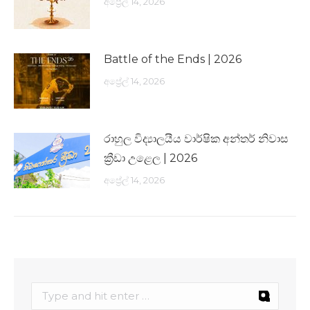
අප්‍රේල් 14, 2026
Battle of the Ends | 2026
අප්‍රේල් 14, 2026
රාහුල විද්‍යාලයීය වාර්ෂික අන්තර් නිවාස
ක්‍රීඩා උළෙල | 2026
අප්‍රේල් 14, 2026