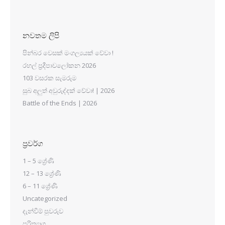
නවතම ලිපි
පින්බර වෙසක් මංගල්‍යයක් වේවා !
රහල් ප්‍රදීපාවලෝකන 2026
103 වසරක සැමරුම
සුබ අලුත් අවුරුද්දක් වේවා! | 2026
Battle of the Ends | 2026
ප්‍රවර්ග
1 – 5 ශ්‍රේණි
12 – 13 ශ්‍රේණි
6 – 11 ශ්‍රේණි
Uncategorized
දැන්වීම් පුවරුව
පරිත්‍යාග