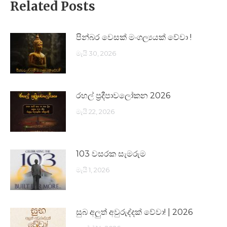
Related Posts
පින්බර වෙසක් මංගල්‍යයක් වේවා !
මැයි 30, 2026
රහල් ප්‍රදීපාවලෝකන 2026
මැයි 22, 2026
103 වසරක සැමරුම
මැයි 1, 2026
සුබ අලුත් අවුරුද්දක් වේවා! | 2026