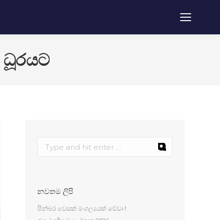
් ධූරයට
නවතම ලිපි
පින්බර වෙසක් මංගල්‍යයක් වේවා !