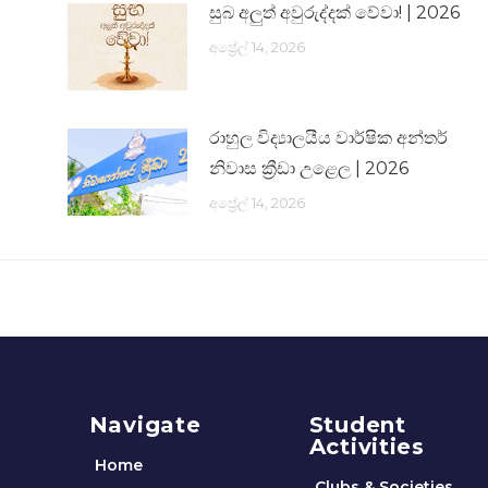
සුබ අලුත් අවුරුද්දක් වේවා! | 2026
අප්‍රේල් 14, 2026
රාහුල විද්‍යාලයීය වාර්ෂික අන්තර්
නිවාස ක්‍රීඩා උළෙල | 2026
අප්‍රේල් 14, 2026
Navigate
Student
Activities
Home
Clubs & Societies