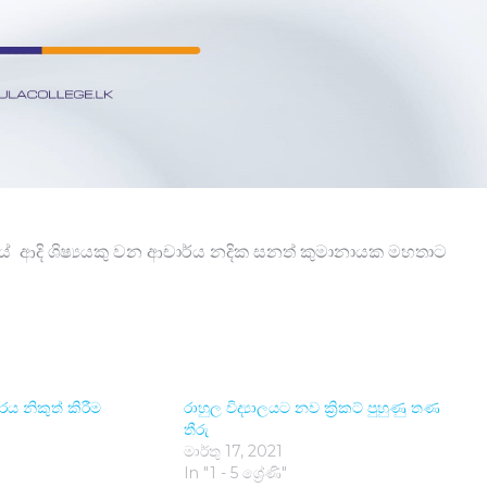
ලයේ ආදි ශිෂ්‍යයකු වන ආචාර්ය නදික සනත් කුමානායක මහතාට
රය නිකුත් කිරී​ම
රාහුල විද්‍යාලයට නව ක්‍රිකට් පුහුණු තණ
තීරු
මාර්තු 17, 2021
In "1 - 5 ශ්‍රේණි"