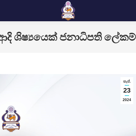
ආදි ශිෂ්‍යයෙක් ජනාධිපති ලේකම
සැප්.
23
2024