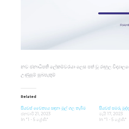
නව ජනාධිපති ලේකම්වරයා ලෙස පත් වූ රාහුල විද්‍යා
උණුසුම් සුබපැතුම්
Related
සියවස් චෛත්‍යය සඳහා මුල් ගල තැබී​ම
සියවස් සමරු මුද්ද
ජනවාරි 21, 2023
මැයි 17, 2023
In "1 - 5 ශ්‍රේණි"
In "1 - 5 ශ්‍රේණි"