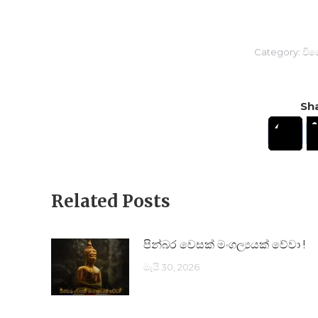
Category:
විශ
Sha
Related Posts
පින්බර වෙසක් මංගල්‍යයක් වේවා !
මැයි 30, 2026