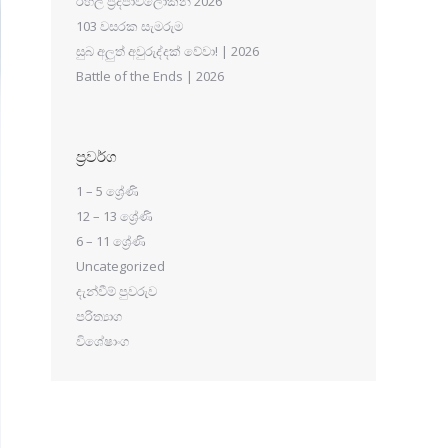
රහල් ප්‍රදීපාවලෝකන 2026
103 වසරක සැමරුම
සුබ අලුත් අවුරුද්දක් වේවා! | 2026
Battle of the Ends | 2026
ප්‍රවර්ග
1 – 5 ශ්‍රේණි
12 – 13 ශ්‍රේණි
6 – 11 ශ්‍රේණි
Uncategorized
දැන්වීම් පුවරුව
පරිත්‍යාග
විශේෂාංග