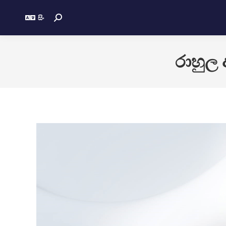
සිං
රාහුල 