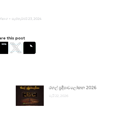
ේෂාංග
සැප්තැම්බර් 23, 2024
re this post
රහල් ප්‍රදීපාවලෝකන 2026
මැයි 22, 2026