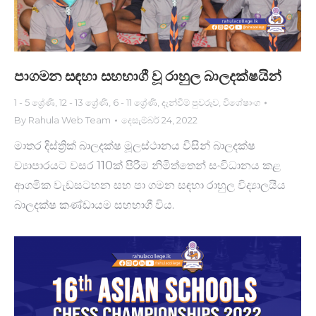
පාගමන සඳහා සහභා​ගී වූ රාහුල බාලදක්ෂයි​න්
1 - 5 ශ්‍රේණි
,
12 - 13 ශ්‍රේණි
,
6 - 11 ශ්‍රේණි
,
දැන්වීම් පුවරුව
,
විශේෂාංග
By
Rahula Web Team
දෙසැම්බර් 24, 2022
මාතර දිස්ත්‍රික් බාලදක්ෂ මූලස්ථානය විසින් බාලදක්ෂ
ව්‍යාපාරයට වසර 110ක් පිරීම නිමිත්තෙන් සංවිධානය කළ
ආගමික වැඩසටහන සහ පා ගමන සඳහා රාහුල විද්‍යාලයීය
බාලදක්ෂ කණ්ඩායම සහභාගී විය.