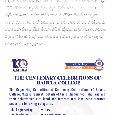
රාහුල විද්‍යාලයීය ආදි ශිෂ්‍ය සංගමය විසින් විද්‍යාලයට අවුරුදු
100 පිරීම වෙනුවෙන් සියලුම ක්‍රීඩා සංවර්ධනය සඳහා
මිලියන 4 කට අධික ක්‍රීඩා භාණ්ඩ පිරිනැමීමට කටයුතු
සම්පාදනය කර ඇති අතර එම වැඩසටහනේ තවත් අදියරක්
වශයෙ​න් විද්‍යාලයීය ජිම්නාස්ටික් ක්‍රීඩාව සඳ​හා සඳහා අවශ්‍ය
රුපියල් 626000/- පමණ වටිනා ක්‍රීඩා උපකර​ණ විද්‍යාලය
වෙත ලබාදෙනු ලැබීය.