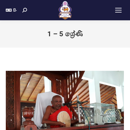
සිං
1 – 5 ශ්‍රේණි