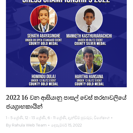
2022 16 වන ආසියානු පාසල් චෙස් තරඟාවලියේ
ජයග්‍රාහකායි​න්
1 - 5 ශ්‍රේණි
,
12 - 13 ශ්‍රේණි
,
6 - 11 ශ්‍රේණි
,
දැන්වීම් පුවරුව
,
විශේෂාංග
By
Rahula Web Team
දෙසැම්බර් 15, 2022