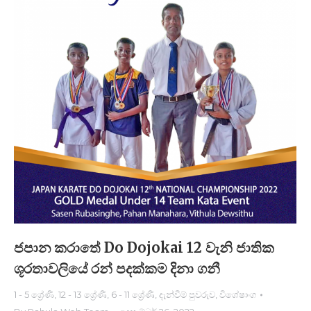
ජපාන කරාතේ Do Dojokai 12 වැනි ජාතික
ශූරතාවලියේ රන් පදක්කම දිනා ගනී
1 - 5 ශ්‍රේණි
,
12 - 13 ශ්‍රේණි
,
6 - 11 ශ්‍රේණි
,
දැන්වීම් පුවරුව
,
විශේෂාංග