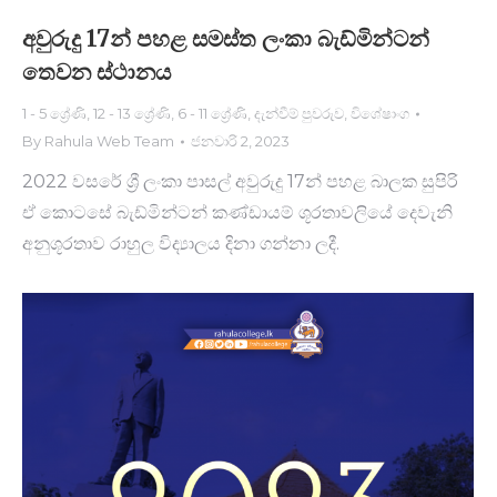
අවුරුදු 17න් පහළ සමස්ත ලංකා බැඩ්මින්ටන්
තෙවන ස්ථාන​ය
1 - 5 ශ්‍රේණි
,
12 - 13 ශ්‍රේණි
,
6 - 11 ශ්‍රේණි
,
දැන්වීම් පුවරුව
,
විශේෂාංග
By
Rahula Web Team
ජනවාරි 2, 2023
2022 වසරේ ශ්‍රී ලංකා පාසල් අවුරුදු 17න් පහළ බාලක සුපිරි
ඒ කොටසේ බැඩ්මින්ටන් කණ්ඩායම් ශූරතාවලියේ දෙවැනි
අනුශූරතාව රාහුල විද්‍යාලය දිනා ගන්නා ලදී.