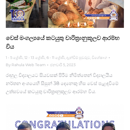
වෙස් මංගල්‍යයේ කටයුතු චාරිත්‍රානුකූලව ආරම්භ
විය
1 - 5 ශ්‍රේණි
,
12 - 13 ශ්‍රේණි
,
6 - 11 ශ්‍රේණි
,
දැන්වීම් පුවරුව
,
විශේෂාංග
By
Rahula Web Team
ජනවාරි 5, 2023
රාහුල විද්‍යාලයට සියවසක් පිරීම නිමිත්තෙන් විද්‍යාලයීය
නර්තන අංශයෙහි සිසුන් 38 දෙනෙකු හිස වෙස් පැළඳවීමේ
උත්සවයේ කටයුතු චාරිත්‍රානුකූලව ආරම්භ විය.