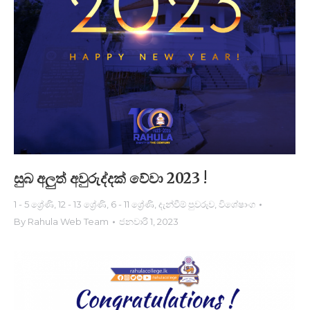
සුබ අලුත් අවුරුද්දක් වේවා 2023 !
1 - 5 ශ්‍රේණි
,
12 - 13 ශ්‍රේණි
,
6 - 11 ශ්‍රේණි
,
දැන්වීම් පුවරුව
,
විශේෂාංග
By
Rahula Web Team
ජනවාරි 1, 2023