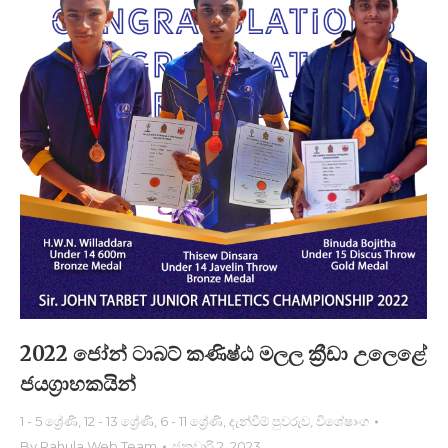
2022 ජෝන් ටාබට් කණිෂ්ඨ මල​​ල ක්‍රීඩා උලෙ​ළේ
ජයග්‍රාහකයි​න්
1 - 5 ශ්‍රේණි
,
12 - 13 ශ්‍රේණි
,
6 - 11 ශ්‍රේණි
,
දැන්වීම් පුවරුව
,
විශේෂාංග
By
Rahula Web Team
ජනවාරි 2, 2023