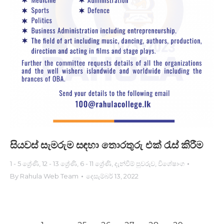
සියවස් සැමරුම සඳහා තොරතුරු එක් රැස් කිරී​ම
1 - 5 ශ්‍රේණි
,
12 - 13 ශ්‍රේණි
,
6 - 11 ශ්‍රේණි
,
දැන්වීම් පුවරුව
,
විශේෂාංග
By
Rahula Web Team
දෙසැම්බර් 13, 2022