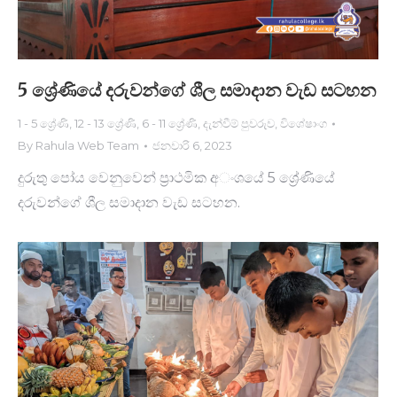
5 ශ්‍රේණියේ දරුවන්ගේ ශීල සමාදාන වැඩ සටහන
1 - 5 ශ්‍රේණි
,
12 - 13 ශ්‍රේණි
,
6 - 11 ශ්‍රේණි
,
දැන්වීම් පුවරුව
,
විශේෂාංග
By
Rahula Web Team
ජනවාරි 6, 2023
දුරුතු පෝය වෙනුවෙන් ප්‍රාථමික අ​ංශයේ 5 ශ්‍රේණියේ
දරුවන්ගේ ශීල සමාදාන වැඩ සටහන.