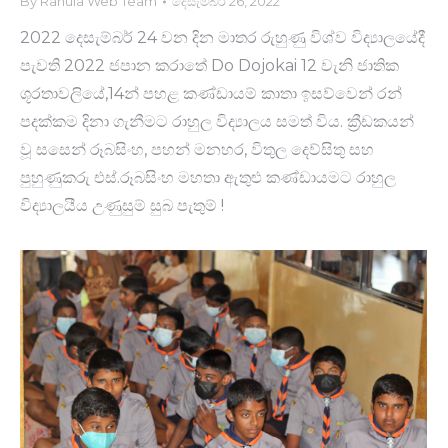
By
Rahula Web Team
දෙසැම්බර් 26, 2022
2022 දෙසැම්බර් 24 වන දින මාතර රුහුණු විශ්ව විද්‍යාලයේදී
පැවති 2022 ජපාන කරාතේ Do Dojokai 12 වැනි ජාතික
ශූරතාවලියේ,14න් පහළ කණ්ඩායම් කාතා ඉසව්වෙන් රන්
පදක්කම දිනා ගැනීමට රාහුල විද්‍යාලය සමත් විය. ක්‍රීඩකයන්
වූ සසෙන් රූබසිංහ, පහන් මනහර, විතුල දෙව්සිතු සහ
පුහුණුකරු එස්.රූබසිංහ මහතා ඇතුළු කණ්ඩායමට රාහුල
විද්‍යාලයීය උණුසුම් සුබ පැතුම් !