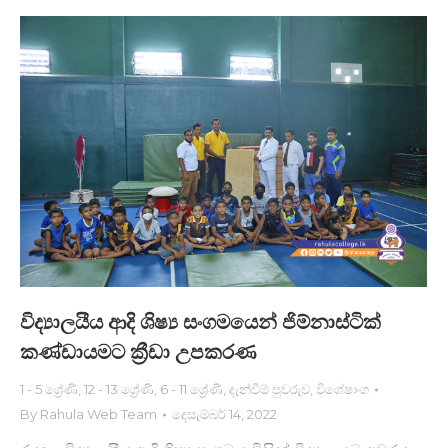
විද්‍යාලයීය ආදි ශිෂ්‍ය සංගමයෙන් ජිම්නාස්ටික්
කණ්ඩායමට ක්‍රීඩා උපකර​ණ
1 - 5 ශ්‍රේණි
,
12 - 13 ශ්‍රේණි
,
6 - 11 ශ්‍රේණි
,
දැන්වීම් පුවරුව
,
විශේෂාංග
By
Rahula Web Team
දෙසැම්බර් 14, 2022