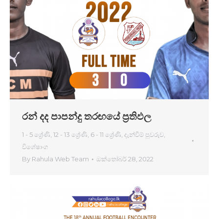
රන් දද පාපන්දු තරඟයේ ප්‍රතිඵල
1 - 5 ශ්‍රේණි
,
12 - 13 ශ්‍රේණි
,
6 - 11 ශ්‍රේණි
,
දැන්වීම් පුවරුව
,
විශේෂාංග
By
Rahula Web Team
ඔක්තෝබර් 28, 2022