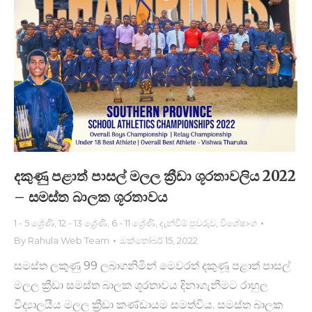
දකුණු පළාත් පාසල් මලල ක්‍රීඩා ශූරතාවලිය 2022
– සමස්ත බාලක ශූරතාව​ය
1 - 5 ශ්‍රේණි
,
12 - 13 ශ්‍රේණි
,
6 - 11 ශ්‍රේණි
,
දැන්වීම් පුවරුව
,
විශේෂාංග
By
Rahula Web Team
ඔක්තෝබර් 15, 2022
සමස්ත ලකුණු 99 ලබාගනිමින් මෙවරත් ද​කු​ණූ පළාත් පාසල්
මලල ක්‍රීඩා සමස්ත බාලක ශූරතාවය දිනාගැනීමට රාහුල
විද්‍යාලයීය මලල ක්‍රීඩා කණ්ඩායම සමත්විය. සමස්ත බාලක