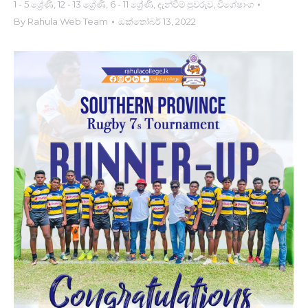
1 - 5 ශ්‍රේණි
,
12 - 13 ශ්‍රේණි
,
6 - 11 ශ්‍රේණි
,
දැන්වීම් පුවරුව
,
විශේෂාංග
By
Rahula Web Team
ඔක්තෝබර් 13, 2022