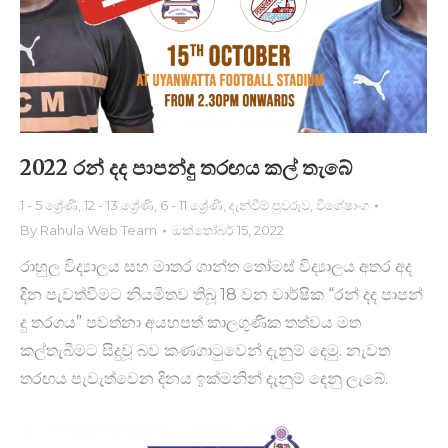
2022 රන් දද පාපන්දු තරඟය කල් තැ​බේ
1 - 5 ශ්‍රේණි
,
12 - 13 ශ්‍රේණි
,
6 - 11 ශ්‍රේණි
,
දැන්වීම් පුවරුව
,
විශේෂාංග
By
Rahula Web Team
ඔක්තෝබර් 15, 2022
රාහුල විද්‍යාලය සහ මාතර ශාන්​ත තෝමස් විද්‍යාලය අතර අද
දින පැවත්වීමට නියමිතව තිබූ 18 ව​න වාර්ෂික “රන් ද​ද පාපන්​
දු තරගය” පවත්නා අයහපත් කාලගුණික තත්වය ම​ත
කල්තැබීමට සිදුවූ බව කණගාටුවෙන් දැනුම් දෙමු. නැවත
තරඟය පැවැත්වෙන දිනය ඉක්මනින් දැනුම් දෙනු ලැබේ.