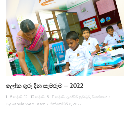
ලෝක ගුරු දින සැමරුම – 2022
1 - 5 ශ්‍රේණි
,
12 - 13 ශ්‍රේණි
,
6 - 11 ශ්‍රේණි
,
දැන්වීම් පුවරුව
,
විශේෂාංග
By
Rahula Web Team
ඔක්තෝබර් 6, 2022