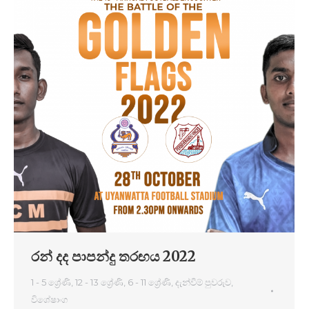
රන් දද පාපන්දු තරඟය 2022
1 - 5 ශ්‍රේණි
,
12 - 13 ශ්‍රේණි
,
6 - 11 ශ්‍රේණි
,
දැන්වීම් පුවරුව
,
විශේෂාංග