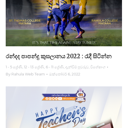
රන්දද පාපන්දු කුසලානය 2022 : රැදී සිටින්​න
1 - 5 ශ්‍රේණි
,
12 - 13 ශ්‍රේණි
,
6 - 11 ශ්‍රේණි
,
දැන්වීම් පුවරුව
,
විශේෂාංග
By
Rahula Web Team
ඔක්තෝබර් 6, 2022