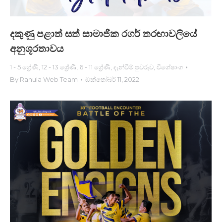
දකුණු පළාත් සත් සාමාජික රගර් තරඟාවලියේ
අනුශූරතාව​ය
1 - 5 ශ්‍රේණි
,
12 - 13 ශ්‍රේණි
,
6 - 11 ශ්‍රේණි
,
දැන්වීම් පුවරුව
,
විශේෂාංග
By
Rahula Web Team
ඔක්තෝබර් 11, 2022