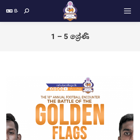
සිං
1 – 5 ශ්‍රේණි