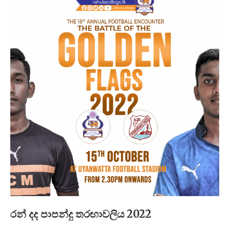
රන් ද​ද පාපන්දු තරඟාවලිය 2022