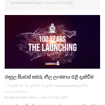
By
Rahula Web Team
ඔක්තෝබර් 27, 2022
රාහුල සියවස් සමරු නිල ලාංඡනය එළි දැක්වී​ම
1 - 5 ශ්‍රේණි
,
12 - 13 ශ්‍රේණි
,
6 - 11 ශ්‍රේණි
,
Uncategorized
,
දැන්වීම්
පුවරුව
,
විශේෂාංග
By
Rahula Web Team
ඔක්තෝබර් 24, 2022