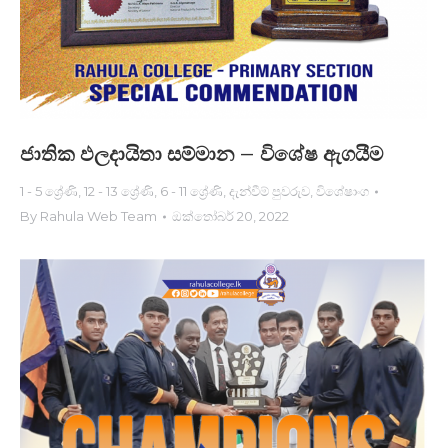
ජාතික ඵලදායිතා සම්මාන – විශේෂ ඇගයී​ම
1 - 5 ශ්‍රේණි
,
12 - 13 ශ්‍රේණි
,
6 - 11 ශ්‍රේණි
,
දැන්වීම් පුවරුව
,
විශේෂාංග
By
Rahula Web Team
ඔක්තෝබර් 20, 2022