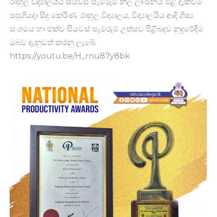
රාහුල විද්‍යාලයීය සියවස් සැමරුම් නිල ලාංඡනය එළි දැක්වීම
පසුගියදා සිදු කෙරිණ. රාහුල විද්‍යාලය, විද්‍යාලයීය ආදි ශිෂ්‍ය
සංගමය හා එක්ව සියවස් සැමරුම් උත්සව පිළිබඳව නුදුරේදීම
ඔබව දැනුවත් කරනු ලැබේ.
https://youtu.be/H_rnu87y8bk