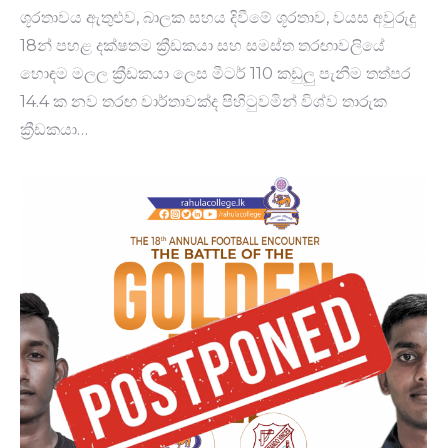
ශූරතාවය ඇතුළුව, බාලක සහය දිවීමේ ශූරතා​ව, වයස අවුරුදු
18න් පහළ දක්ෂතම ක්‍රීඩකයා සහ සමස්ත තරඟාවලියේ
හොඳම මලල ක්‍රීඩකයා ලෙස මීටර් 110 කඩුලු පැනී​ම තත්පර
14.4 ක නව තරඟ වාර්තාවක්ද පිහිටුවමින් විශ්ව තාරුක
ක්‍රීඩකයා…