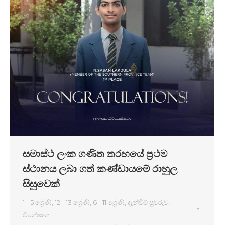
සමාස්ථ ලංක ගණිත තරඟයේ ප්‍රථම
ස්ථානය ලබා ගත් කණ්ඩායමේ රාහුල
සිසුවෙක්
1 - 5 ශ්‍රේණි
,
12 - 13 ශ්‍රේණි
,
6 - 11 ශ්‍රේණි
,
දැන්වීම් පුවරුව
,
විශේෂාංග