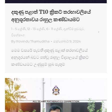
දකුණු පළාත් T10 ක්‍රිකට් තරඟාවලියේ
අනුශූරතාවය රාහුල කණ්ඩායමට
1 - 5 ශ්‍රේණි
,
12 - 13 ශ්‍රේණි
,
6 - 11 ශ්‍රේණි
,
දැන්වීම් පුවරුව
,
විශේෂාංග
By
Rovindu Thamuditha
ඔක්තෝබර් 9, 2024
මෙම වසරේ පැවති දකුණු පළාත් තරඟාවලියේ
අනුශූරයන් බවට පත්වූ රාහුල විද්‍යාලයේ ක්‍රිකට්
කණ්ඩායමට උණුසුම් සුබ පැතුම්