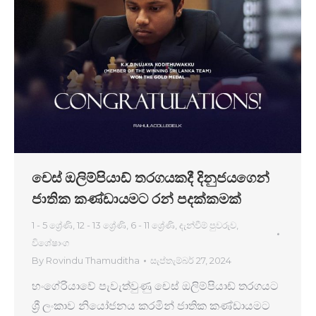
චෙස් ඔලිම්පියාඩ් තරගයකදී දිනුජයගෙන්
ජාතික කණ්ඩායමට රන් පදක්කමක්
1 - 5 ශ්‍රේණි
,
12 - 13 ශ්‍රේණි
,
6 - 11 ශ්‍රේණි
,
දැන්වීම් පුවරුව
,
විශේෂාංග
By
Rovindu Thamuditha
සැප්තැම්බර් 27, 2024
හංගේරියාවේ පැවැත්වුණු චෙස් ඔලිම්පියාඩ් තරගයට
ශ්‍රී ලංකාව නියෝජනය කරමින් ජාතික කණ්ඩායමට