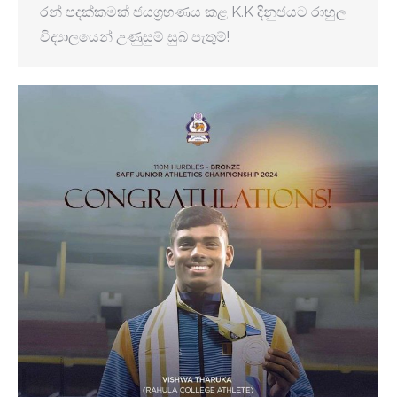
රන් පදක්කමක් ජයග්‍රහණය කළ K.K දිනුජයට රාහුල
විද්‍යාලයෙන් උණුසුම් සුබ පැතුම්!