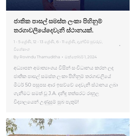
ජාතික පාසල් සමස්ත ලංකා පිහිනුම්
තරගාවලියේදෙවැනි ස්ථානයක්.
1 - 5 ශ්‍රේණි
,
12 - 13 ශ්‍රේණි
,
6 - 11 ශ්‍රේණි
,
දැන්වීම් පුවරුව
,
විශේෂාංග
By
Rovindu Thamuditha
ඔක්තෝබර් 1, 2024
අධ්‍යාපන අමාත්‍යාංශය විසින් සංවිධානය කරන ලද
ජාතික පාසල් සමස්ත ලංකා පිහිනුම් තරගාවලියේ
මීටර් 50 පසුපස ආර ඉසව්වේ දෙවැනි ස්ථානය ලබා
ගැනීමට සමත් වූ J.A. දනිදු තත්සරට රාහුල
විද්‍යාලයෙන් උණුසුම් සුබ පැතුම්!