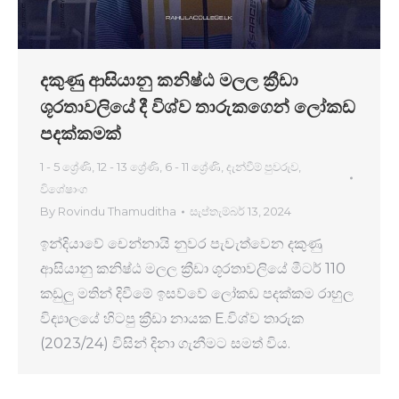
දකුණු ආසියානු කනිෂ්ඨ මලල ක්‍රීඩා
ශූරතාවලියේ දී විශ්ව තාරුකගෙන් ලෝකඩ
පදක්කමක්
1 - 5 ශ්‍රේණි
,
12 - 13 ශ්‍රේණි
,
6 - 11 ශ්‍රේණි
,
දැන්වීම් පුවරුව
,
විශේෂාංග
By
Rovindu Thamuditha
සැප්තැම්බර් 13, 2024
ඉන්දියාවේ චෙන්නායි නුවර පැවැත්වෙන දකුණු
ආසියානු කනිෂ්ඨ මලල ක්‍රීඩා ශූරතාවලියේ මීටර් 110
කඩුලු මතින් දිවීමේ ඉසව්වේ ලෝකඩ පදක්කම රාහුල
විද්‍යාලයේ හිටපු ක්‍රීඩා නායක E.විශ්ව තාරුක
(2023/24) විසින් දිනා ගැනීමට සමත් විය.