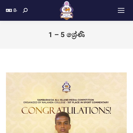
සිං
1 – 5 ශ්‍රේණි