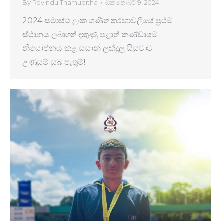
By
Rovindu Thamuditha
ඔක්තෝබර් 9, 2024
2024 සමාස්ථ ලංක ගණිත තරඟාවලියේ ප්‍රථම
ස්ථානය ලබාගත් දකුණු පළාත් කණ්ඩායම
නියෝජනය කළ සසාන් ලක්දුල සිසුවාට
උණුසුම් සුබ පැතුම්!