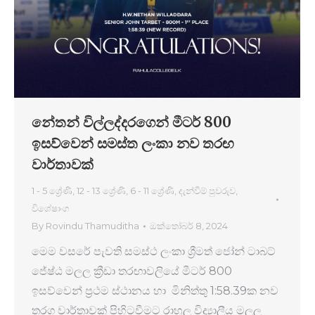
නේතන් විල්ලද්දරගෙන් මීටර් 800
ඉසව්වෙන් සමස්ත ලංකා නව තරඟ
වාර්තාවක්
1 - 5 ශ්‍රේණි
,
12 - 13 ශ්‍රේණි
,
6 - 11 ශ්‍රේණි
,
දැන්වීම් පුවරුව
,
විශේෂාංග
By
Rovindu Thamuditha
ඔක්තෝබර් 8, 2024
මෙම වසරේ පැවති සමස්ථ ලංකා ශ්‍රීමත් ජෝන් ටාබට්
ජේෂ්ඨ මලල ක්‍රීඩා තරඟාවලියේ මීටර් 800
ඉසව්වෙන් ප්‍රථම ස්ථානය හා මිනිත්තු 1:58.39ක නව
තරග වාර්තාවක් පිහිටවීමට රාහුල විද්‍යාලීය මලල