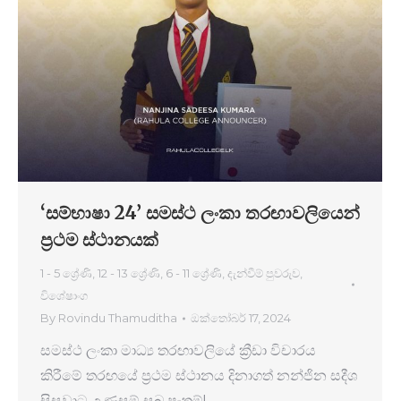
‘සම්භාෂා 24’ සමස්ථ ලංකා තරඟාවලියෙන්
ප්‍රථම ස්ථානයක්
1 - 5 ශ්‍රේණි
,
12 - 13 ශ්‍රේණි
,
6 - 11 ශ්‍රේණි
,
දැන්වීම් පුවරුව
,
විශේෂාංග
By
Rovindu Thamuditha
ඔක්තෝබර් 17, 2024
සමස්ථ ලංකා මාධ්‍ය තරඟාවලියේ ක්‍රීඩා විචාරය
කිරීමේ තරඟයේ ප්‍රථම ස්ථානය දිනාගත් නන්ජින සදීශ
සිසුවාට උණුසුම් සුබ පැතුම්!