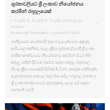
ශූරතාවලියට ශ්‍රී ලංකාව නියෝජනය
කරමින් රාහුලයෙක්
1 - 5 ශ්‍රේණි
,
12 - 13 ශ්‍රේණි
,
6 - 11 ශ්‍රේණි
,
දැන්වීම් පුවරුව
,
විශේෂාංග
By
Rovindu Thamuditha
සැප්තැම්බර් 9, 2024
ඉන්දියාවේ චෙන්නායි නුවර පැවැත්වෙන දකුණු
ආසියානු කනිෂ්ඨ මලල ක්‍රීඩා ශූරතාවලියේදී ශ්‍රී ලංකා
ජාතික කණ්ඩායම නියෝජනය කරමින් මීටර 110
කඩුලු මතින් දිවීමේ ඉසව්ව සඳහා රාහුල විදුහලේ
හිටපු ක්‍රීඩා නායක(23/24) E.විශ්ව තාරුක තේරීපත්ව
ඇත.තවද අප පාසලේ ආචාර්ය අමිල හපුගල මහතා ද
ශ්‍රී ලංකා කණ්ඩායමේ පුහුණුකරු ලෙස මේ සඳහා
සහභාගී වෙයි.