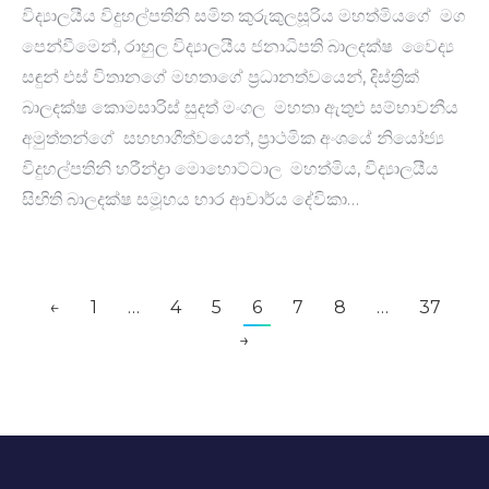
විද්‍යාලයීය විදුහල්පතිනි සමිත කුරුකුලසූරිය මහත්මියගේ මග
පෙන්වීමෙන්, රාහුල විද්‍යාලයීය ජනාධිපති බාලදක්ෂ වෛද්‍ය
සඳුන් එස් විතානගේ මහතාගේ ප්‍රධානත්වයෙන්, දිස්ත්‍රික්
බාලදක්ෂ කොමසාරිස් සුදත් මංගල මහතා ඇතුළු සම්භාවනීය
අමුත්තන්ගේ සහභාගීත්වයෙන්, ප්‍රාථමික අංශයේ නියෝජ්‍ය
විදුහල්පතිනි හරීන්ද්‍රා මොහොට්ටාල මහත්මිය, විද්‍යාලයීය
සිඟිති බාලදක්ෂ සමූහය භාර ආචාර්ය දේවිකා…
←
1
…
4
5
6
7
8
…
37
→