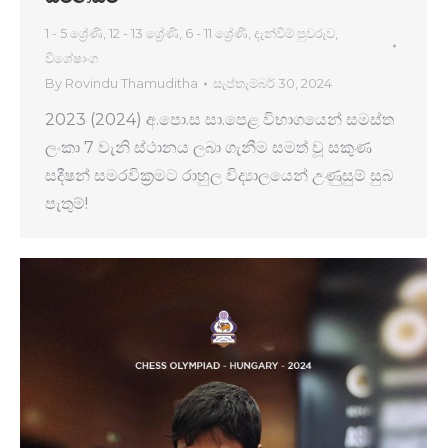
1 - 5 ශ්‍රේණි
,
12 - 13 ශ්‍රේණි
,
6 - 11 ශ්‍රේණි
,
දැන්වීම් පුවරුව
,
විශේෂාංග
By
Rovindu Thamuditha
සැප්තැම්බර් 30, 2024
2023 (2024) අ.පො.ස සා.පෙළ විභාගයෙන් සමස්ත
ලංකා 7 වැනි ස්ථානය ලබා ගැනීම සමත් වූ සකුණ
සදීෂන් සමරවික්‍රමට රාහුල විද්‍යාලයෙන් උණුසුම් සුබ
පැතුම්!