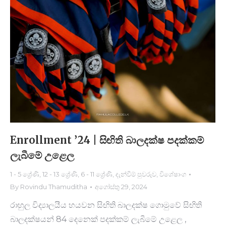
Enrollment ’24 | සිඟිති බාලදක්ෂ පදක්කම්
ලැබීමේ උළෙල
1 - 5 ශ්‍රේණි
,
12 - 13 ශ්‍රේණි
,
6 - 11 ශ්‍රේණි
,
දැන්වීම් පුවරුව
,
විශේෂාංග
By
Rovindu Thamuditha
අගෝස්තු 29, 2024
රාහුල විද්‍යාලයීය හයවන සිඟිති බාලදක්ෂ ගොමුවේ සිඟිති
බාලදක්ෂයන් 84 දෙනෙක් පදක්කම් ලැබීමේ උළෙල ,