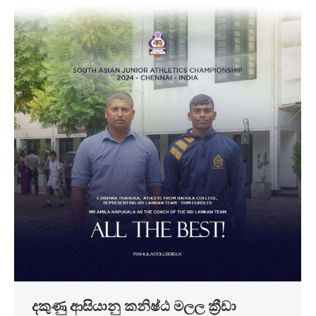
දකුණු ආසියානු කනිෂ්ඨ මලල ක්‍රීඩා