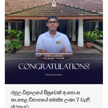
රහුල විද්‍යාලයේ සිසුවෙක් අ.පො.ස
සා.පෙළ විභාගයේ සමස්ත ලංකා 7 වැනි
ස්ථනයට