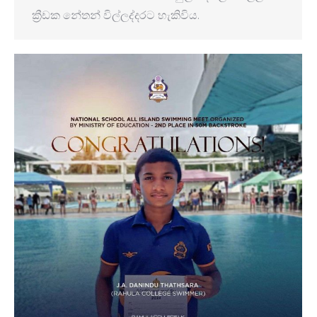
ක්‍රීඩක නේතන් විල්ලද්දරට හැකිවිය.