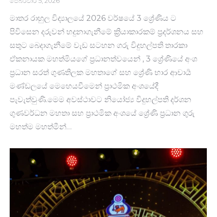
පෙබරවාරි 5, 2026
මාතර රාහුල විද්‍යාලයේ 2026 වර්ෂයේ 3 ශ්‍රේණිය ට
පිවිසෙන දරුවන් හදුනාගැනීමේ ක්‍රියාකාරකම් ප්‍රදර්ශනය සහ
සතුට බෙදාගැනීමේ වැඩ සටහන ගරු විදුහල්පති තාරකා
ඒකනායක මහත්මියගේ ප්‍රධානත්වයෙන් , 3 ශ්‍රේණියේ අංශ
ප්‍රධාන සරත් ගුණතිලක මහතාගේ සහ ශ්‍රේණි භාර ආචාර්‍ය
මණ්ඩලයේ මෙහෙයවීමෙන් ප්‍රාථමික අංශයේදී
පැවැත්වුණි.මෙ⁣ම අවස්ථාවට නියෝජ්‍ය විදුහල්පති දර්ශන
ගුණවර්ධන මහතා සහ ප්‍රාථමික අංශයේ ශ්‍රේණි ප්‍රධාන ගුරු
මහත්ම මහත්මීන්…