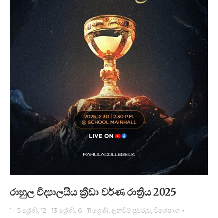
රාහුල විද්‍යාලයීය ක්‍රීඩා වර්ණ රාත්‍රිය 2025
1 - 5 ශ්‍රේණි
,
12 - 13 ශ්‍රේණි
,
6 - 11 ශ්‍රේණි
,
දැන්වීම් පුවරුව
,
විශේෂාංග