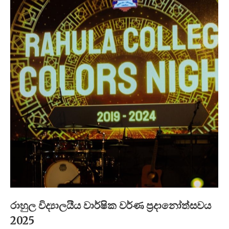
රාහුල විද්‍යාලයීය වාර්ෂික වර්ණ ප්‍රදානෝත්සවය
2025