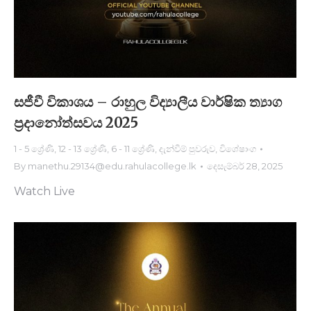
සජීවී විකාශය – රාහුල විද්‍යාලීය වාර්ෂික ත්‍යාග
ප්‍රදානෝත්සවය 2025
1 - 5 ශ්‍රේණි
,
12 - 13 ශ්‍රේණි
,
6 - 11 ශ්‍රේණි
,
දැන්වීම් පුවරුව
,
විශේෂාංග
By
manethu.29134@edu.rahulacollege.lk
දෙසැම්බර් 28, 2025
Watch Live