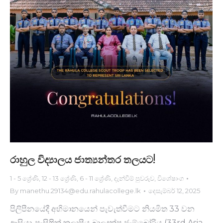
රාහුල විද්‍යාලය ජාත්‍යන්තර තලයට!
1 - 5 ශ්‍රේණි
,
12 - 13 ශ්‍රේණි
,
6 - 11 ශ්‍රේණි
,
දැන්වීම් පුවරුව
,
විශේෂාංග
By
manethu.29134@edu.rahulacollege.lk
දෙසැම්බර් 12, 2025
පිලිපීනයේදී අභිමානයෙන් පැවැත්වීමට නියමිත 33 වන
ආසියා-පැසිෆික් කලාපීය බාලදක්ෂ ජැම්බෝරිය (33rd Asia-