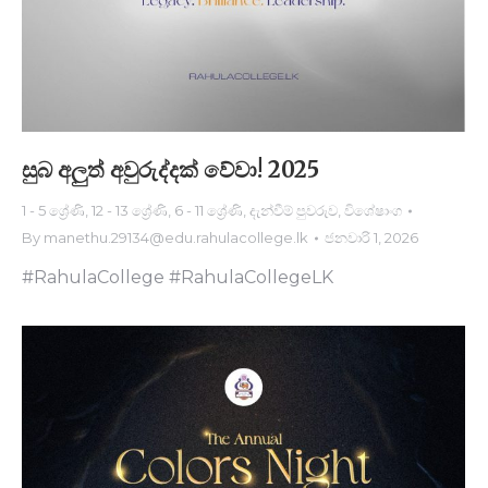
සුබ අලුත් අවුරුද්දක් වේවා! 2025
1 - 5 ශ්‍රේණි
,
12 - 13 ශ්‍රේණි
,
6 - 11 ශ්‍රේණි
,
දැන්වීම් පුවරුව
,
විශේෂාංග
By
manethu.29134@edu.rahulacollege.lk
ජනවාරි 1, 2026
#RahulaCollege #RahulaCollegeLK