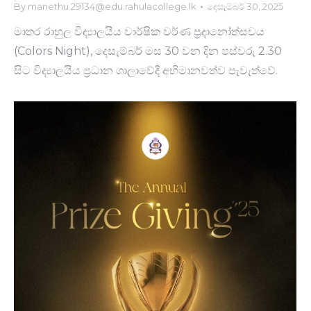
By
manethu.29134@edu.rahulacollege.lk
දෙසැම්බර් 30, 2025
මාතර රාහුල විද්‍යාලයීය වාර්ෂික වර්ණ ප්‍රදානෝත්සවය
(Colors Night), දෙසැම්බර් මස 30 වන දින පස්වරු 2.30
සිට විද්‍යාලයීය ප්‍රධාන ශාලාවේදී අභිමානවත්ව පැවැත්වේ.