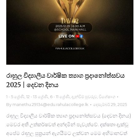
රාහුල විද්‍යාලීය වාර්ෂික ත්‍යාග ප්‍රදානෝත්සවය
2025 | දෙවන දිනය
1 - 5 ශ්‍රේණි
,
12 - 13 ශ්‍රේණි
,
6 - 11 ශ්‍රේණි
,
දැන්වීම් පුවරුව
,
විශේෂාංග
By
manethu.29134@edu.rahulacollege.lk
දෙසැම්බර් 29, 2025
රාහුල විද්‍යාලීය වාර්ෂික ත්‍යාග ප්‍රදානෝත්සවය (දෙවන දිනය)
මෙවර අති උත්කර්ෂවත් අන්දමින් පැවැත්වේ. දක්ෂතා දැක්වූ
අපේම රාහුල පුත්‍රයන් ඇගයීමට ලක්වන මෙම අභිමානවත්