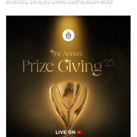
අවස්ථාවට ඔබ සැමට ගෞරවයෙන් ආරාධනා කරමු!