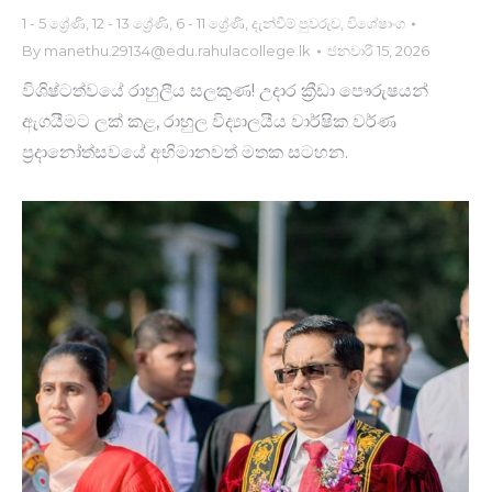
1 - 5 ශ්‍රේණි
,
12 - 13 ශ්‍රේණි
,
6 - 11 ශ්‍රේණි
,
දැන්වීම් පුවරුව
,
විශේෂාංග
By
manethu.29134@edu.rahulacollege.lk
ජනවාරි 15, 2026
විශිෂ්ටත්වයේ රාහුලීය සලකුණ! උදාර ක්‍රීඩා පෞරුෂයන්
ඇගයීමට ලක් කළ, රාහුල විද්‍යාලයීය වාර්ෂික වර්ණ
ප්‍රදානෝත්සවයේ අභිමානවත් මතක සටහන.