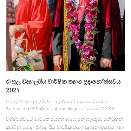
රාහුල විද්‍යාලයීය වාර්ෂික ත්‍යාග ප්‍රදානෝත්සවය
2025
1 - 5 ශ්‍රේණි
,
12 - 13 ශ්‍රේණි
,
6 - 11 ශ්‍රේණි
,
දැන්වීම් පුවරුව
,
විශේෂාංග
By
manethu.29134@edu.rahulacollege.lk
ජනවාරි 15, 2026
විශිෂ්ටත්වයේ මාවතේ ජයග්‍රහණයේ රන් සලකුණු සනිටුහන්
කරමින්, රාහුල විද්‍යාලයීය වාර්ෂික ත්‍යාග ප්‍රදානෝත්සවය ඉතා