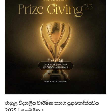
රාහුල විද්‍යාලීය වාර්ෂික ත්‍යාග ප්‍රදානෝත්සවය
2025 | පළමු දිනය