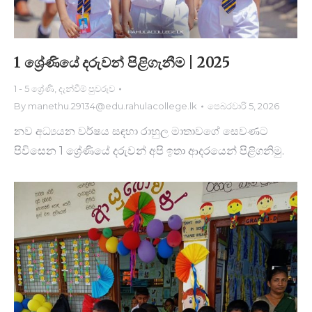
1 ශ්‍රේණියේ දරුවන් පිළිගැනීම | 2025
1 - 5 ශ්‍රේණි
,
දැන්වීම් පුවරුව
By
manethu.29134@edu.rahulacollege.lk
පෙබරවාරි 5, 2026
නව අධ්‍යයන වර්ෂය සඳහා රාහුල මාතාවගේ සෙවණට
පිවිසෙන 1 ශ්‍රේණියේ දරුවන් අපි ඉතා ආදරයෙන් පිළිගනිමු.