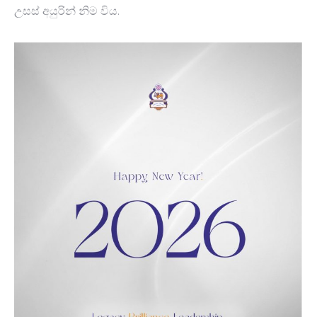
උසස් අයුරින් නිම විය.