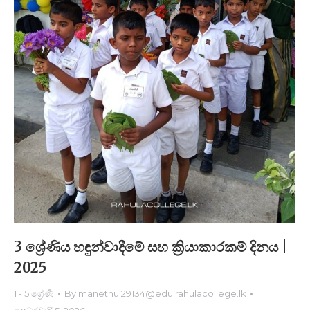
3 ශ්‍රේණිය හඳුන්වාදීමේ සහ ක්‍රියාකාරකම් දිනය |
2025
1 - 5 ශ්‍රේණි
By
manethu.29134@edu.rahulacollege.lk