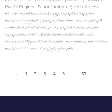
Pacific Regional Scout Jamboree) සඳහා ශ්‍රී ලංකාව
නියෝජනය කිරීමට මාතර රාහුල විද්‍යාලයීය බාලදක්ෂ
කණ්ඩායම සුදුසුකම් ලබා ඇත. ජාත්‍යන්තර තලයේ මෙවැනි
ඓතිහාසික අවස්ථාවකට අපේ දූ දරුවන් එක්වීම සමස්ත
විද්‍යාලයටම මෙන්ම රටටම මහත් ආඩම්බරයකි. මෙම
ජයග්‍රහණය පිටුපස සිටින බාලදක්ෂ නායකතුමා ඇතුළු සමස්ත
කණ්ඩායමටම අපගේ උණුසුම් සුබපැතුම්…
←
1
2
3
4
5
…
37
→