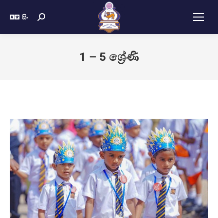
සිං
1 – 5 ශ්‍රේණි