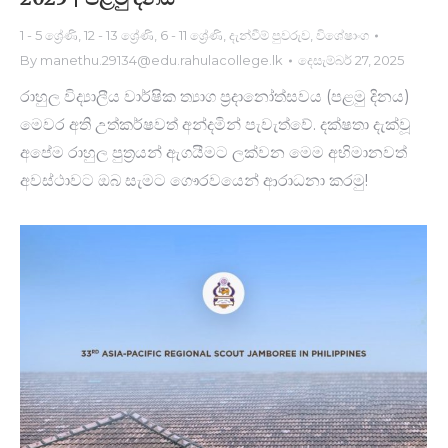
1 - 5 ශ්‍රේණි
,
12 - 13 ශ්‍රේණි
,
6 - 11 ශ්‍රේණි
,
දැන්වීම් පුවරුව
,
විශේෂාංග
By
manethu.29134@edu.rahulacollege.lk
දෙසැම්බර් 27, 2025
රාහුල විද්‍යාලීය වාර්ෂික ත්‍යාග ප්‍රදානෝත්සවය (පළමු දිනය)
මෙවර අති උත්කර්ෂවත් අන්දමින් පැවැත්වේ. දක්ෂතා දැක්වූ
අපේම රාහුල පුත්‍රයන් ඇගයීමට ලක්වන මෙම අභිමානවත්
අවස්ථාවට ඔබ සැමට ගෞරවයෙන් ආරාධනා කරමු!