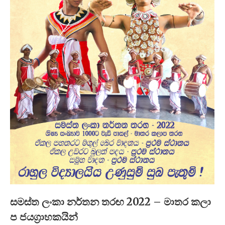
සමස්ත ලංකා නර්තන තරඟ 2022 – මාතර කලා​
ප ජයග්‍රාහකයි​න්