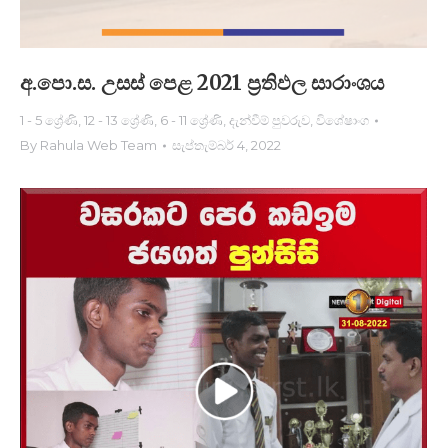
අ.පො.ස. උසස් පෙළ 2021 ප්‍රතිඵල සාරාංශ​ය
1 - 5 ශ්‍රේණි
,
12 - 13 ශ්‍රේණි
,
6 - 11 ශ්‍රේණි
,
දැන්වීම් පුවරුව
,
විශේෂාංග
By
Rahula Web Team
සැප්තැම්බර් 4, 2022