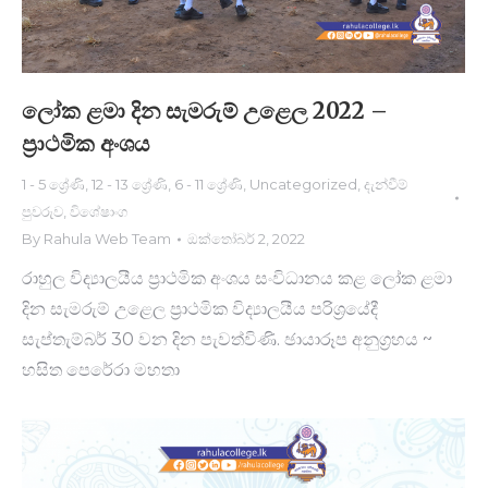
ලෝක ළමා දින සැමරුම් උළෙල 2022 –
ප්‍රාථමික අංශ​ය
1 - 5 ශ්‍රේණි
,
12 - 13 ශ්‍රේණි
,
6 - 11 ශ්‍රේණි
,
Uncategorized
,
දැන්වීම්
පුවරුව
,
විශේෂාංග
By
Rahula Web Team
ඔක්තෝබර් 2, 2022
රාහුල විද්‍යාලයීය ප්‍රාථමික අංශය සංවිධානය කළ ලෝක ළමා
දින සැමරුම් උළෙල ප්‍රාථමික විද්‍යාලයීය පරිශ්‍රයේදී
සැප්තැම්බර් 30 වන දින පැවත්විණි. ඡායාරූප අනුග්‍රහය ~
හසිත පෙරේරා මහතා