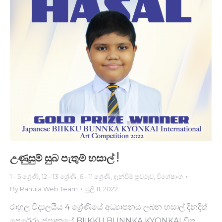
උණු​සුම් සුබ පැතුම් හසාල් !
1 - 5 ශ්‍රේණි
,
12 - 13 ශ්‍රේණි
,
6 - 11 ශ්‍රේණි
,
දැන්වීම් පුවරුව
,
විශේෂාංග
By
Rahula Web Team
ජූලි 11, 2022
රාහුල විද්‍යලයීය 4 ශ්‍රේණියේ අධ්‍යාපනය ලබන හසාල් දිනදිත්
පෙරේරා, ජපානයේ BIIKKU BUNNKA KYONKAI චිත්‍ර