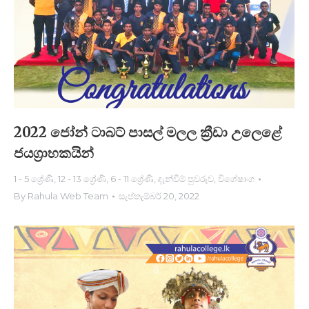
2022 ජෝන් ටාබට් පාසල් මල​ල ක්‍රීඩා උලෙ​ළේ
ජයග්‍රාහකයි​න්
1 - 5 ශ්‍රේණි
,
12 - 13 ශ්‍රේණි
,
6 - 11 ශ්‍රේණි
,
දැන්වීම් පුවරුව
,
විශේෂාංග
By
Rahula Web Team
සැප්තැම්බර් 20, 2022