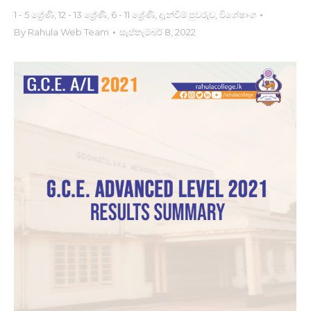
1 - 5 ශ්‍රේණි
,
12 - 13 ශ්‍රේණි
,
6 - 11 ශ්‍රේණි
,
දැන්වීම් පුවරුව
,
විශේෂාංග
By
Rahula Web Team
සැප්තැම්බර් 8, 2022