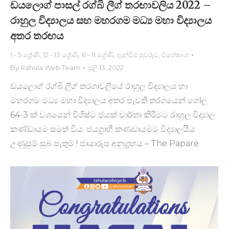
ඩයලොග් පාසල් රග්බි ලීග් තරඟාවලිය 2022 –
රාහුල විද්‍යාලය සහ මහරගම මධ්‍ය මහා විද්‍යාලය
අතර තරඟය
1 - 5 ශ්‍රේණි
,
12 - 13 ශ්‍රේණි
,
6 - 11 ශ්‍රේණි
,
දැන්වීම් පුවරුව
,
විශේෂාංග
By
Rahula Web Team
ජූලි 13, 2022
ඩයලොග් රග්බි ලීග් තරගාවලියේ රාහුල විද්‍යාලය හා
මහරගම මධ්‍ය මහා විද්‍යාලය අතර පැවති තරගයෙන් ගෝල
64-3 ක් වශයෙන් විශිෂ්​​ට ජයක් වාර්තා කිරීමට රාහුල විද්‍යාල
කණ්ඩායම සමත් විය. ජයග්‍රාහී කණඩායමට විද්‍යාලයීය
උණුසුම් සුබ පැතුම් ! ඡායාරූප අනුග්‍රහය – The Papare