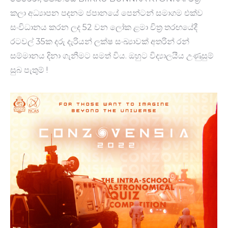
කලා අධ්‍යාපන පදනම ජපානයේ පෙන්ටන් සමාගම එක්ව
සංවිධානය කරන ලද 52 වන ලෝක ළමා චිත්‍ර තරඟයේදී
රටවල් 35ක දරු දැරියන් ලක්ෂ සංඛ්‍යාවක් අතරින් රන්
සම්මානය දිනා ගැනීමට සමත් විය. ඔහුට විද්‍යාලයීය උණුසුම්
සුබ පැතුම් !