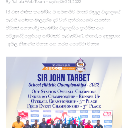
By
Rahula Web Team
සැප්තැම්බර් 21, 2022
13 වන ජාතික කබෝරිය ට සමගාමීව මාතර රාහුල විද්‍යාලයේ
පැවති පෝතක බාලදක්ෂ දරුවන් තුන්සියයකට ආසන්න
පිරිසක් සහභාගිවූ කබෝරිය විද්‍යාලයීය ප්‍රාථමික අංශ
පරිශ්‍රයේදී පසුගියදා සාර්ථකව පැවැත්වි​ණ. ඡායාරූප අනුග්‍රහය
: අමිල නිශාන්ත මහතා සහ හසි​ත පෙරේරා මහ​තා