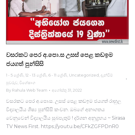
වසරකට පෙර අ.පො.ස උසස් පෙළ කඩඉම
ජයගත් පුන්සි​සි
1 - 5 ශ්‍රේණි
,
12 - 13 ශ්‍රේණි
,
6 - 11 ශ්‍රේණි
,
Uncategorized
,
දැන්වීම්
පුවරුව
,
විශේෂාංග
By
Rahula Web Team
අගෝස්තු 31, 2022
වසරකට පෙර අ.පො.ස. උසස් පෙළ කඩඉම ජයගත් රාහුල
විද්‍යාලයීය ශිෂ්‍ය පුන්සිසි කංචන. ඔබගේ අනාගතය
වෙනුවෙන් විද්‍යාලයීය සුබපැතුම් ! දර්ශන අනුග්‍රහය ~ Sirasa
TV News First. https://youtu.be/CFkZGFPDnR0