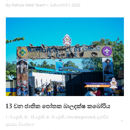
By
Rahula Web Team
ඔක්තෝබර් 1, 2022
13 වන ජාතික පෝතක බාලදක්ෂ කබෝරි​ය
1 - 5 ශ්‍රේණි
,
12 - 13 ශ්‍රේණි
,
6 - 11 ශ්‍රේණි
,
Uncategorized
,
දැන්වීම්
පුවරුව
,
විශේෂාංග