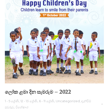
ලෝක ළමා දින සැමරුම – 2022
1 - 5 ශ්‍රේණි
,
12 - 13 ශ්‍රේණි
,
6 - 11 ශ්‍රේණි
,
Uncategorized
,
දැන්වීම්
පුවරුව
,
විශේෂාංග