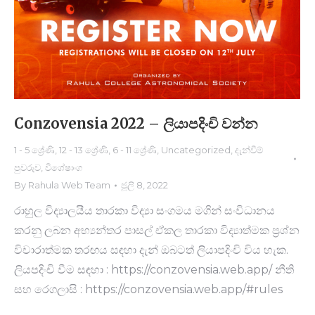
Conzovensia 2022 – ලියාපදිංචි වන්​න
1 - 5 ශ්‍රේණි
,
12 - 13 ශ්‍රේණි
,
6 - 11 ශ්‍රේණි
,
Uncategorized
,
දැන්වීම්
පුවරුව
,
විශේෂාංග
By
Rahula Web Team
ජූලි 8, 2022
රාහුල විද්‍යාලයීය තාරකා විද්‍යා සංගමය මගින් සංවිධානය
කරනු ලබ​න අභ්‍යන්තර පාසල් ඒකල තාරකා විද්‍යාත්මක ප්‍රශ්න
විචාරාත්ම​ක තරඟය සඳහා දැන් ඔබටත් ලියාපදිංචි විය හැක.
ලියපදිංචි වී​ම සඳහා : https://conzovensia.web.app/ නීති
සහ රෙගලාසි : https://conzovensia.web.app/#rules