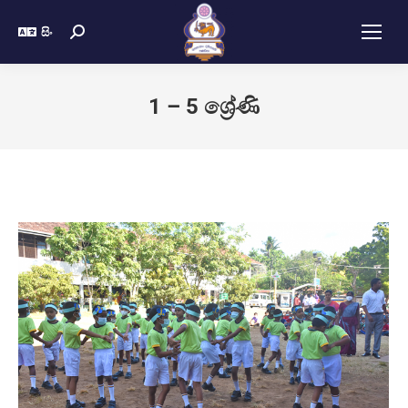
සිං
1 – 5 ශ්‍රේණි