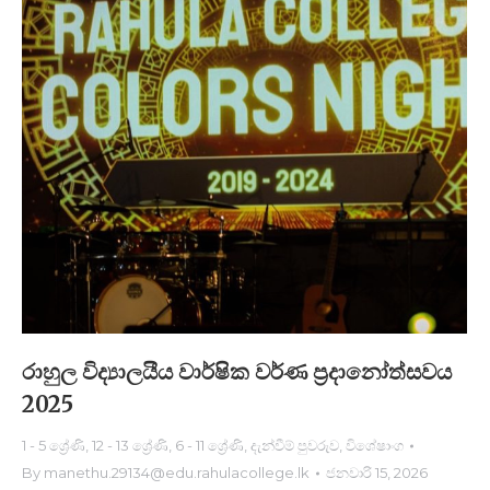
රාහුල විද්‍යාලයීය වාර්ෂික වර්ණ ප්‍රදානෝත්සවය
2025
1 - 5 ශ්‍රේණි
,
12 - 13 ශ්‍රේණි
,
6 - 11 ශ්‍රේණි
,
දැන්වීම් පුවරුව
,
විශේෂාංග
By
manethu.29134@edu.rahulacollege.lk
ජනවාරි 15, 2026