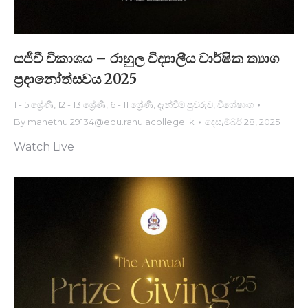
සජීවී විකාශය – රාහුල විද්‍යාලීය වාර්ෂික ත්‍යාග
ප්‍රදානෝත්සවය 2025
1 - 5 ශ්‍රේණි
,
12 - 13 ශ්‍රේණි
,
6 - 11 ශ්‍රේණි
,
දැන්වීම් පුවරුව
,
විශේෂාංග
By
manethu.29134@edu.rahulacollege.lk
දෙසැම්බර් 28, 2025
Watch Live