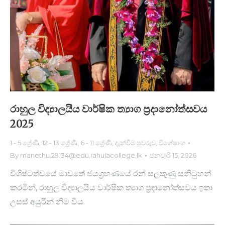
රාහුල විද්‍යාලයීය වාර්ෂික ත්‍යාග ප්‍රදානෝත්සවය
2025
1 - 5 ශ්‍රේණි
,
12 - 13 ශ්‍රේණි
,
6 - 11 ශ්‍රේණි
,
දැන්වීම් පුවරුව
,
විශේෂාංග
By
manethu.29134@edu.rahulacollege.lk
ජනවාරි 15, 2026
විශිෂ්ටත්වයේ මාවතේ ජයග්‍රහණයේ රන් සලකුණු සනිටුහන්
කරමින්, රාහුල විද්‍යාලයීය වාර්ෂික ත්‍යාග ප්‍රදානෝත්සවය ඉතා
උසස් අයුරින් නිම විය.