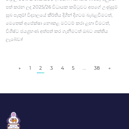
පත් කරන ලද 2025/26 විධායක කමිටුවට අපගේ උණුසුම්
සුබ පැතුම්! විද්‍යාලයේ කීර්තිය දිගින් දිගටම බැබළවීමටත්,
මෙතෙක් අපේක්ෂා නොකළ මට්ටම් කරා ළඟා වීමටත්,
විශිෂ්ට ජයග්‍රහණ අත්පත් කර ගැනීමටත් ඔබට ශක්තිය
ලැබේවා!
←
1
2
3
4
5
…
38
→