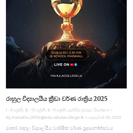
රාහුල විද්‍යාලයීය ක්‍රීඩා වර්ණ රාත්‍රිය 2025
1 - 5 ශ්‍රේණි
,
12 - 13 ශ්‍රේණි
,
6 - 11 ශ්‍රේණි
,
දැන්වීම් පුවරුව
,
විශේෂාංග
By
manethu.29134@edu.rahulacollege.lk
දෙසැම්බර් 30, 2025
මාතර රාහුල විද්‍යාලයීය වාර්ෂික වර්ණ ප්‍රදානෝත්සවය