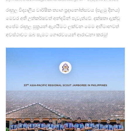
රාහුල විද්‍යාලීය වාර්ෂික ත්‍යාග ප්‍රදානෝත්සවය (පළමු දිනය)
මෙවර අති උත්කර්ෂවත් අන්දමින් පැවැත්වේ. දක්ෂතා දැක්වූ
අපේම රාහුල පුත්‍රයන් ඇගයීමට ලක්වන මෙම අභිමානවත්
අවස්ථාවට ඔබ සැමට ගෞරවයෙන් ආරාධනා කරමු!