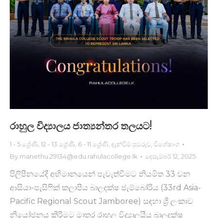
රාහුල විද්‍යාලය ජාත්‍යන්තර තලයට!
1 - 5 ශ්‍රේණි
,
12 - 13 ශ්‍රේණි
,
6 - 11 ශ්‍රේණි
,
දැන්වීම් පුවරුව
,
විශේෂාංග
By
manethu.29134@edu.rahulacollege.lk
දෙසැම්බර් 12, 2025
පිලිපීනයේදී අභිමානයෙන් පැවැත්වීමට නියමිත 33 වන
ආසියා-පැසිෆික් කලාපීය බාලදක්ෂ ජැම්බෝරිය (33rd Asia-
Pacific Regional Scout Jamboree) සඳහා ශ්‍රී ලංකාව
නියෝජනය කිරීමට මාතර රාහුල විද්‍යාලයීය බාලදක්ෂ