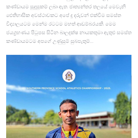
කණ්ඩායම සුදුසුකම් ලබා ඇත. ජාත්‍යන්තර තලයේ මෙවැනි
ඓතිහාසික අවස්ථාවකට අපේ දූ දරුවන් එක්වීම සමස්ත
විද්‍යාලයටම මෙන්ම රටටම මහත් ආඩම්බරයකි. මෙම
ජයග්‍රහණය පිටුපස සිටින බාලදක්ෂ නායකතුමා ඇතුළු සමස්ත
කණ්ඩායමටම අපගේ උණුසුම් සුබපැතුම්…