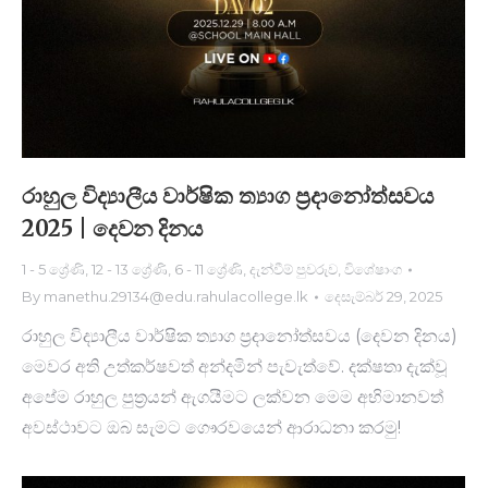
රාහුල විද්‍යාලීය වාර්ෂික ත්‍යාග ප්‍රදානෝත්සවය
2025 | දෙවන දිනය
1 - 5 ශ්‍රේණි
,
12 - 13 ශ්‍රේණි
,
6 - 11 ශ්‍රේණි
,
දැන්වීම් පුවරුව
,
විශේෂාංග
By
manethu.29134@edu.rahulacollege.lk
දෙසැම්බර් 29, 2025
රාහුල විද්‍යාලීය වාර්ෂික ත්‍යාග ප්‍රදානෝත්සවය (දෙවන දිනය)
මෙවර අති උත්කර්ෂවත් අන්දමින් පැවැත්වේ. දක්ෂතා දැක්වූ
අපේම රාහුල පුත්‍රයන් ඇගයීමට ලක්වන මෙම අභිමානවත්
අවස්ථාවට ඔබ සැමට ගෞරවයෙන් ආරාධනා කරමු!