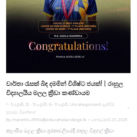
වාර්තා රැසක් බිඳ දමමින් විශිෂ්ට ජයක්! | රාහුල
විද්‍යාලයීය මලල ක්‍රීඩා කණ්ඩායම
1 - 5 ශ්‍රේණි
,
12 - 13 ශ්‍රේණි
,
6 - 11 ශ්‍රේණි
,
Uncategorized
,
දැන්වීම්
පුවරුව
,
විශේෂාංග
By
manethu.29134@edu.rahulacollege.lk
නොවැම්බර් 23, 2025
කලාපීය මලල ක්‍රීඩා ශූරතාවලියේදී රාහුල විදුහල් ක්‍රීඩා