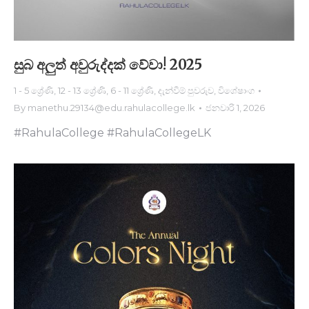
සුබ අලුත් අවුරුද්දක් වේවා! 2025
1 - 5 ශ්‍රේණි
,
12 - 13 ශ්‍රේණි
,
6 - 11 ශ්‍රේණි
,
දැන්වීම් පුවරුව
,
විශේෂාංග
By
manethu.29134@edu.rahulacollege.lk
ජනවාරි 1, 2026
#RahulaCollege #RahulaCollegeLK