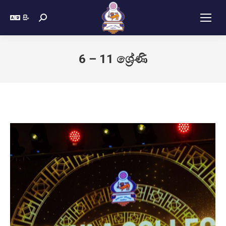
සිං
6 – 11 ශ්‍රේණි