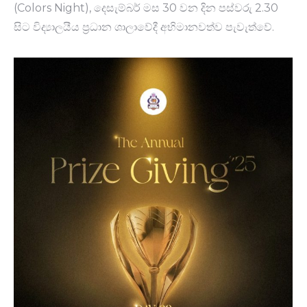
(Colors Night), දෙසැම්බර් මස 30 වන දින පස්වරු 2.30
සිට විද්‍යාලයීය ප්‍රධාන ශාලාවේදී අභිමානවත්ව පැවැත්වේ.