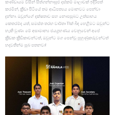
කණ්ඩායම විසින් සිත්ගන්නාසුළු දස්කම් මාලාවක් ඉදිරිපත්
කරමින්, ක්‍රීඩා පිටියේ තම ආධිපත්‍යය මොනවට පෙන්වා
දුන්නා. ඔවුන්ගේ දක්ෂතාව සහ නොපසුබට උත්සාහය
කෙතරම්ද යත්, සමස්ත තරඟ වාර්තා 11ක් බිඳ හෙළීමට ඔවුන්ට
හැකි වුණා. මේ අසාමාන්‍ය ජයග්‍රහණය වෙනුවෙන් අපේ
ක්‍රීඩක ක්‍රීඩිකාවන්ටත්, ඔවුන්ට මග පෙන්වූ පුහුණුකරුවන්ටත්
හදවතින්ම සුබ පතනවා!