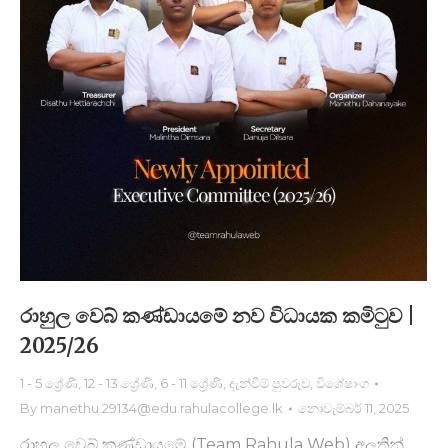
රාහුල වෙබ් කණ්ඩායමේ නව විධායක කමිටුව |
2025/26
1 - 5 ශ්‍රේණි
,
12 - 13 ශ්‍රේණි
,
6 - 11 ශ්‍රේණි
,
දැන්වීම් පුවරුව
,
විශේෂාංග
By
manethu.29134@edu.rahulacollege.lk
නොවැම්බර් 11, 2025
රාහුල වෙබ් කණ්ඩායමේ (Team Rahula Web) අලුතින්