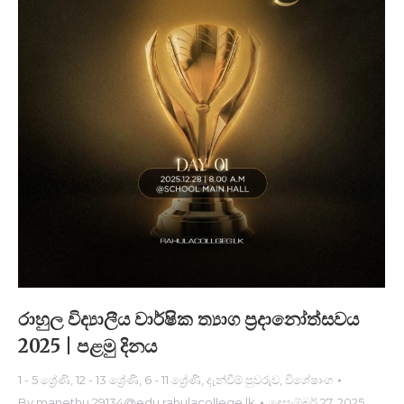
රාහුල විද්‍යාලීය වාර්ෂික ත්‍යාග ප්‍රදානෝත්සවය
2025 | පළමු දිනය
1 - 5 ශ්‍රේණි
,
12 - 13 ශ්‍රේණි
,
6 - 11 ශ්‍රේණි
,
දැන්වීම් පුවරුව
,
විශේෂාංග
By
manethu.29134@edu.rahulacollege.lk
දෙසැම්බර් 27, 2025