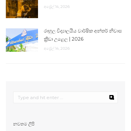
අප්‍රේල් 14, 2026
රාහුල විද්‍යාලයීය වාර්ෂික අන්තර් නිවාස
ක්‍රීඩා උළෙල | 2026
අප්‍රේල් 14, 2026
නවතම ලිපි