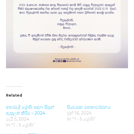
Related
අතරමැදි ශ්‍රේණි සඳහා සිසුන්
සියවසක මතකාවර්ජනය
ඇතුලත් කිරීම – 2024
ජූනි 16, 2024
මැයි 5, 2024
In "1 - 5 ශ්‍රේණි"
In "1 - 5 ශ්‍රේණි"