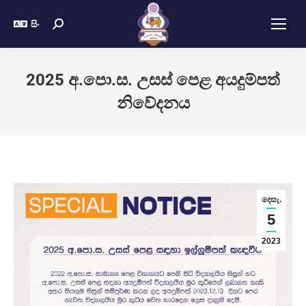
සිං
2025 අ.පො.ස. උසස් පෙළ අයදුම්පත්
නිවේදනය
දෙසැ.
5
2023