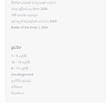
පින්බර වෙසක් මංගල්‍යයක් වේවා !
රහල් ප්‍රදීපාවලෝකන 2026
103 වසරක සැමරුම
සුබ අලුත් අවුරුද්දක් වේවා! | 2026
Battle of the Ends | 2026
ප්‍රවර්ග
1 – 5 ශ්‍රේණි
12 – 13 ශ්‍රේණි
6 – 11 ශ්‍රේණි
Uncategorized
දැන්වීම් පුවරුව
පරිත්‍යාග
විශේෂාංග