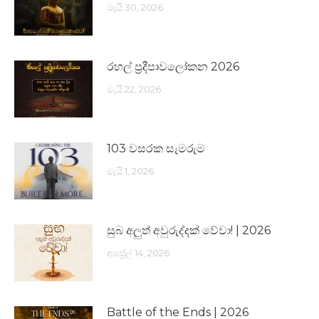
මැයි 30, 2026
රහල් ප්‍රදීපාවලෝකන 2026
මැයි 22, 2026
103 වසරක සැමරුම
මැයි 1, 2026
සුබ අලුත් අවුරුද්දක් වේවා! | 2026
අප්‍රේල් 14, 2026
Battle of the Ends | 2026