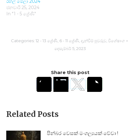
රහල් මේලා 2024
ජනවාරි 25, 2024
In "1 - 5 ශ්‍රේණි"
Categories:
12 - 13 ශ්‍රේණි
,
6 - 11 ශ්‍රේණි
,
දැන්වීම් පුවරුව
,
විශේෂාංග
දෙසැම්බර් 5, 2023
Share this post
Related Posts
පින්බර වෙසක් මංගල්‍යයක් වේවා !