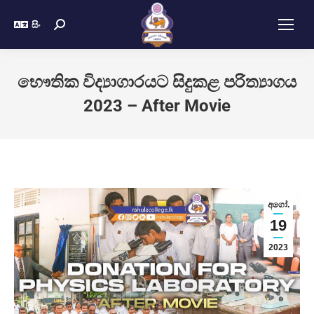
සිං
භෞතික විද්‍යාගාරයට සිදුකළ පරිත්‍යාගය
2023 – After Movie
අගෝ.
19
2023