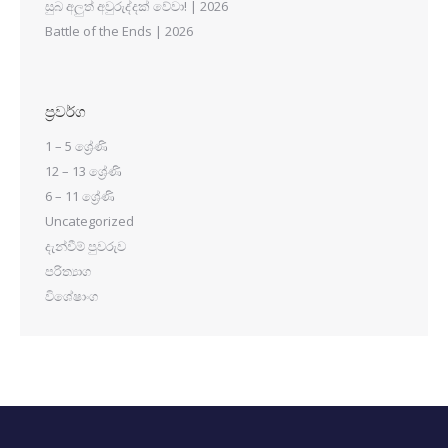
සුබ අලුත් අවුරුද්දක් වේවා! | 2026
Battle of the Ends | 2026
ප්‍රවර්ග
1 – 5 ශ්‍රේණි
12 – 13 ශ්‍රේණි
6 – 11 ශ්‍රේණි
Uncategorized
දැන්වීම් පුවරුව
පරිත්‍යාග
විශේෂාංග