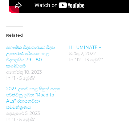
Related
භෞතික විද්‍යාගාරයට විද්‍යා
ILLUMINATE –
උපකරණ පරිත්‍යාග කළ
මාර්තු 2, 2022
විද්‍යාලයීය 79 – 80
In "12 - 13 ශ්‍රේණි"
කණ්ඩායම්
අගෝස්තු 18, 2023
In "1 - 5 ශ්‍රේණි"
2023 උසස් පෙළ සිසුන් සඳහා
පවත්වනු ලබන “Road to
ALs” රසායනවිද්‍යා
සම්මන්ත්‍රණය
දෙසැම්බර් 5, 2023
In "1 - 5 ශ්‍රේණි"