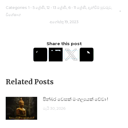
Categories:
1 - 5 ශ්‍රේණි
,
12 - 13 ශ්‍රේණි
,
6 - 11 ශ්‍රේණි
,
දැන්වීම් පුවරුව
,
විශේෂාංග
අගෝස්තු 19, 2023
Share this post
Related Posts
පින්බර වෙසක් මංගල්‍යයක් වේවා !
මැයි 30, 2026