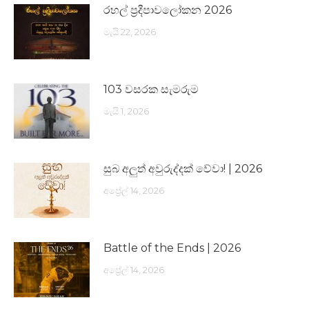
රහල් ප්‍රදීපාවලෝකන 2026
මැයි 22, 2026
103 වසරක සැමරුම
මැයි 1, 2026
සුබ අලුත් අවුරුද්දක් වේවා! | 2026
අප්‍රේල් 14, 2026
Battle of the Ends | 2026
අප්‍රේල් 14, 2026