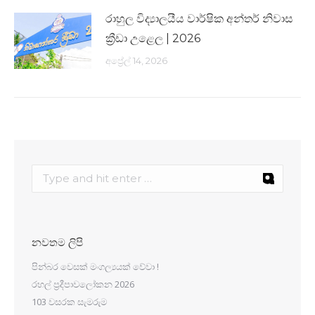
රාහුල විද්‍යාලයීය වාර්ෂික අන්තර් නිවාස
ක්‍රීඩා උළෙල | 2026
අප්‍රේල් 14, 2026
නවතම ලිපි
පින්බර වෙසක් මංගල්‍යයක් වේවා !
රහල් ප්‍රදීපාවලෝකන 2026
103 වසරක සැමරුම