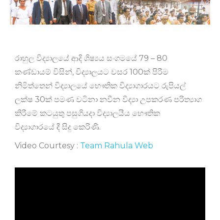
රාහුල විද්‍යාලයේ ආදි ශිෂ්‍යය සංගමයේ 79 – 80
කණ්ඩායම් විසින්, විද්‍යාලයට වසර 100ක් පිරීම
නිමිත්තෙන් විද්‍යාලයේ භෞතික විද්‍යාගාරයට රුපියල්
ලක්ෂ 30ක් පමණ වටිනා නවීන විද්‍යා උපකරණ පරිත්‍යාග
කිරීමේ කටයුතු පසුගියදා විද්‍යාලයීය භෞතික
විද්‍යාගාරයේ දී සිදු කෙරිණි.
Video Courtesy :
Team Rahula Web