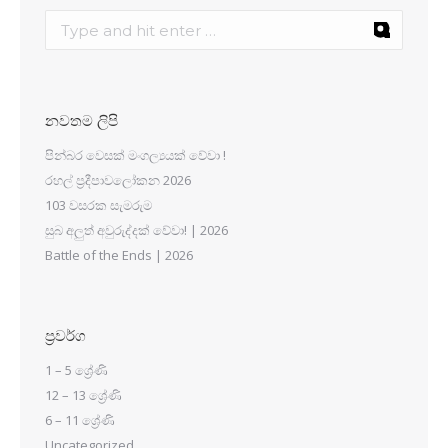
නවතම ලිපි
පින්බර වෙසක් මංගල්‍යයක් වේවා !
රහල් ප්‍රදීපාවලෝකන 2026
103 වසරක සැමරුම
සුබ අලුත් අවුරුද්දක් වේවා! | 2026
Battle of the Ends | 2026
ප්‍රවර්ග
1 – 5 ශ්‍රේණි
12 – 13 ශ්‍රේණි
6 – 11 ශ්‍රේණි
Uncategorized