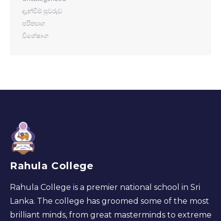
දැන්වීම් පුවරුව
පරිත්‍යාග
විශේෂාංග
Rahula College
Rahula College is a premier national school in Sri
Lanka. The college has groomed some of the most
brilliant minds, from great masterminds to extreme