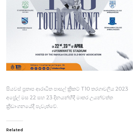
සියවස් ප්‍රතාප ආරාධිත පාසල් ක්‍රිකට් T10 තරගාවලි​ය 2023
අප්‍රේල් මස 22 සහ 23 දිනයන්හීදී මාතර උයන්වත්ත
ක්‍රීඩාංගනයේදී පැවැත්වේ.
Related