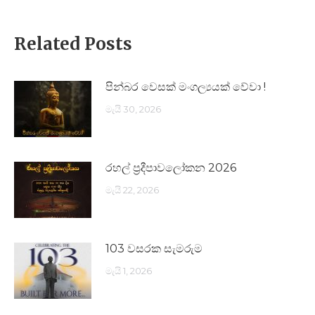
Related Posts
පින්බර වෙසක් මංගල්‍යයක් වේවා !
මැයි 30, 2026
රහල් ප්‍රදීපාවලෝකන 2026
මැයි 22, 2026
103 වසරක සැමරුම
මැයි 1, 2026