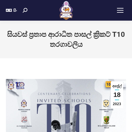
සිං
සියවස් ප්‍රතාප ආරාධිත පාසල් ක්‍රිකට් T10
තරගාවලි​ය
අප්‍රේල්
18
2023