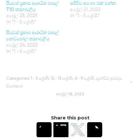
සියවස් ප්‍රතාප ආරාධිත පාසල්
සජීවීව අප හා එක් වන්​න
T10 තරගාවලිය
අප්‍රේල් 21, 2023
අප්‍රේල් 23, 2023
In "1 - 5 ශ්‍රේණි"
In "1 - 5 ශ්‍රේණි"
සියවස් ප්‍රතාප ආරාධිත පාසල්
නෙට්බෝල් තරගාවලි​ය
අප්‍රේල් 24, 2023
In "1 - 5 ශ්‍රේණි"
Categories:
1 - 5 ශ්‍රේණි
,
12 - 13 ශ්‍රේණි
,
6 - 11 ශ්‍රේණි
,
දැන්වීම් පුවරුව
,
විශේෂාංග
අප්‍රේල් 18, 2023
Share this post