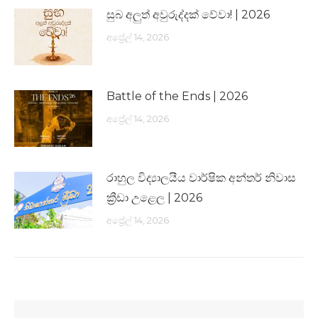
සුබ අලුත් අවුරුද්දක් වේවා! | 2026
අප්‍රේල් 14, 2026
Battle of the Ends | 2026
අප්‍රේල් 14, 2026
රාහුල විද්‍යාලයීය වාර්ෂික අන්තර් නිවාස
ක්‍රීඩා උළෙල | 2026
අප්‍රේල් 14, 2026