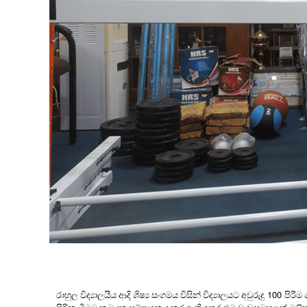
100
රාහුල විද්‍යාලයීය ආදි ශිෂ්‍ය සංගමය විසින් විද්‍යාලයට අවුරුදු
පිරීම