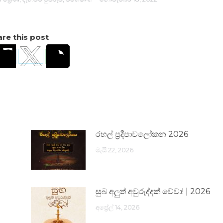
re this post
රහල් ප්‍රදීපාවලෝකන 2026
මැයි 22, 2026
සුබ අලුත් අවුරුද්දක් වේවා! | 2026
අප්‍රේල් 14, 2026