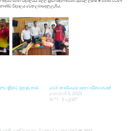
9
ර මගින් විද්‍යාලයීය මලල ක්‍රීඩා සඳහා අවශ්‍ය රුපියල් ලක්ෂ
පමණ වටිනා
.
ාණ්ඩ විද්‍යාලය වෙත ලබාදෙනු ලැබීය
 නව ක්‍රිකට් පුහුණු තණ
වෙබ් කණ්ඩායම සඳහා පරිත්‍යාගය​ක්
පෙබරවාරි 5, 2023
In "1 - 5 ශ්‍රේණි"
1 ශ්‍රේණි
,
දැන්වීම් පුවරුව
,
විශේෂාංග
නොවැම්බර් 18, 2022