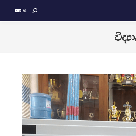
සිං
විද්‍