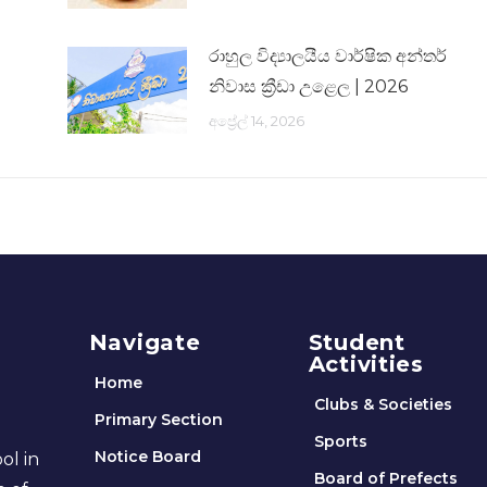
රාහුල විද්‍යාලයීය වාර්ෂික අන්තර්
නිවාස ක්‍රීඩා උළෙල | 2026
අප්‍රේල් 14, 2026
Navigate
Student
Activities
Home
Clubs & Societies
Primary Section
Sports
Notice Board
ol in
Board of Prefects