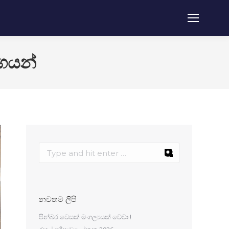
ාගය​න්
නවතම ලිපි
පින්බර වෙසක් මංගල්‍යයක් වේවා !