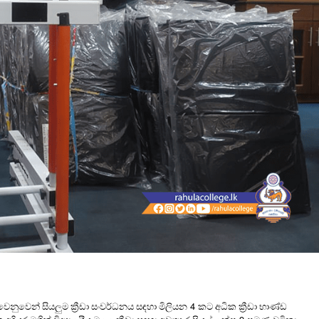
4
 වෙනුවෙන් සියලුම ක්‍රීඩා සංවර්ධනය සඳහා මිලියන
කට අධික ක්‍රීඩා භාණ්ඩ