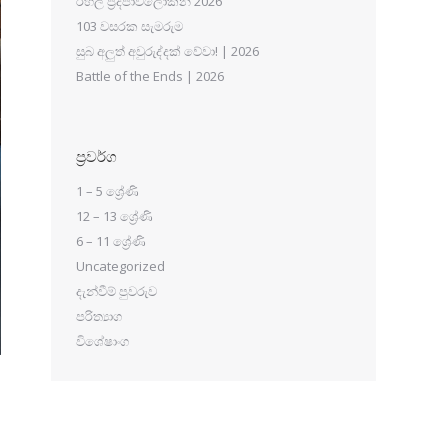
රහල් ප්‍රදීපාවලෝකන 2026
103 වසරක සැමරුම
සුබ අලුත් අවුරුද්දක් වේවා! | 2026
Battle of the Ends | 2026
ප්‍රවර්ග
1 – 5 ශ්‍රේණි
12 – 13 ශ්‍රේණි
6 – 11 ශ්‍රේණි
Uncategorized
දැන්වීම් පුවරුව
පරිත්‍යාග
විශේෂාංග