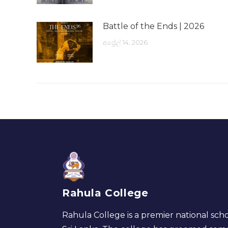
Battle of the Ends | 2026
අප්‍රේල් 14, 2026
Rahula College
Rahula College is a premier national scho