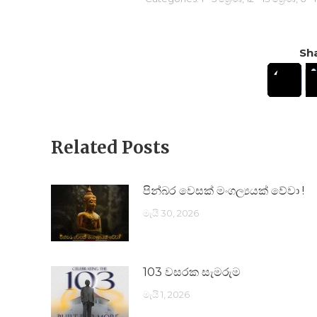
Sha
Related Posts
පින්බර වෙසක් මංගල්‍යයක් වේවා !
මැයි 30, 2026
103 වසරක සැමරුම
මැයි 1, 2026