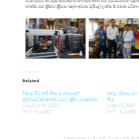
පිරිනැමීමට කටයුතු සම්පාදනය කර ඇති අතර එම වැඩසටහනේ මූලික අදිය
3
භාණ්ඩ සහ ක්‍රිකට් ක්‍රීඩාව සඳහා අවශ්‍ය රුපියල් ලක්ෂ
පමණ වටිනා භ
Related
විද්‍යාලයීය ආදි ශිෂ්‍ය සංගමයෙන්
රාහුල විද්‍යාලයට
ජිම්නාස්ටික් කණ්ඩායමට ක්‍රීඩා උපකර​ණ
තීරු
දෙසැම්බර් 14, 2022
මාර්තු 17, 2021
In "1 - 5 ශ්‍රේණි"
In "1 - 5 ශ්‍රේණි"
Categories:
1 - 5 ශ්‍රේණි
,
12 - 13 ශ්‍රේණි
,
6 - 1