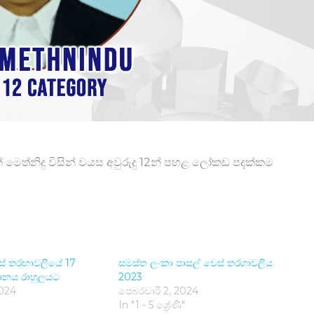
 මෙත්නිදු විසින් වය​ස අවුරුදු 12න් පහළ ලෝකඩ පදක්කම
ස් තරඟාවලියේ 17
සමස්ත ලංකා පාසල් චෙස් තරගාවලිය
ානය රාහුලයට
2023
2024
පෙබරවාරි 2, 2024
In "1 - 5 ශ්‍රේණි"