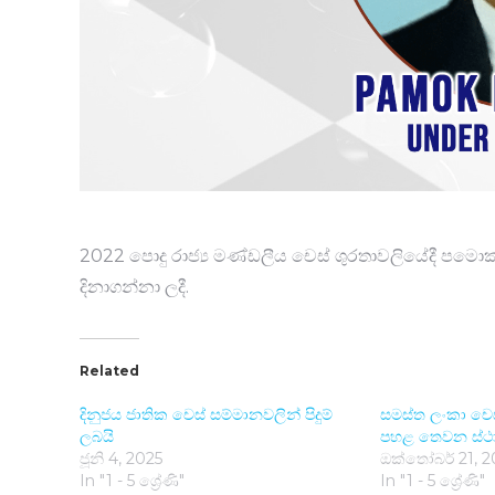
2022 පොදු රාජ්‍ය මණ්ඩලීය චෙස් ශුරතාවලියේදී පමොක්
දිනාගන්නා ලදී.
Related
දිනුජය ජාතික චෙස් සම්මානවලින් පිදුම්
සමස්ත ලංකා චෙ
ලබයි
පහළ තෙවන ස්ථ
ජූනි 4, 2025
ඔක්තෝබර් 21, 
In "1 - 5 ශ්‍රේණි"
In "1 - 5 ශ්‍රේණි"