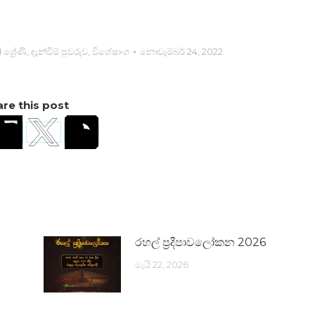
1 ශ්‍රේණි
,
දැන්වීම් පුවරුව
,
විශේෂාංග
නොවැම්බර් 24, 2022
re this post
රහල් ප්‍රදීපාවලෝකන 2026
මැයි 22, 2026