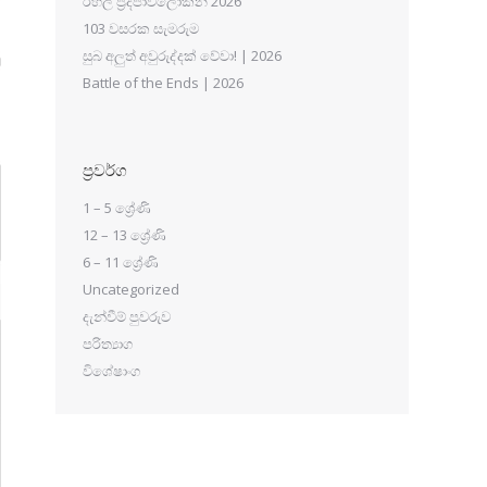
රහල් ප්‍රදීපාවලෝකන 2026
103 වසරක සැමරුම
සුබ අලුත් අවුරුද්දක් වේවා! | 2026
Battle of the Ends | 2026
ප්‍රවර්ග
1 – 5 ශ්‍රේණි
12 – 13 ශ්‍රේණි
6 – 11 ශ්‍රේණි
Uncategorized
දැන්වීම් පුවරුව
පරිත්‍යාග
විශේෂාංග