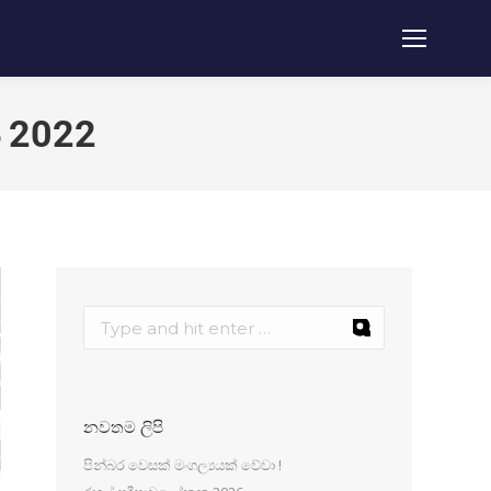
ය 2022
නවතම ලිපි
පින්බර වෙසක් මංගල්‍යයක් වේවා !