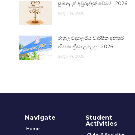
සුබ අලුත් අවුරුද්දක් වේවා! | 2026
අප්‍රේල් 14, 2026
රාහුල විද්‍යාලයීය වාර්ෂික අන්තර්
නිවාස ක්‍රීඩා උළෙල | 2026
අප්‍රේල් 14, 2026
Navigate
Student
Activities
Home
Clubs & Societies