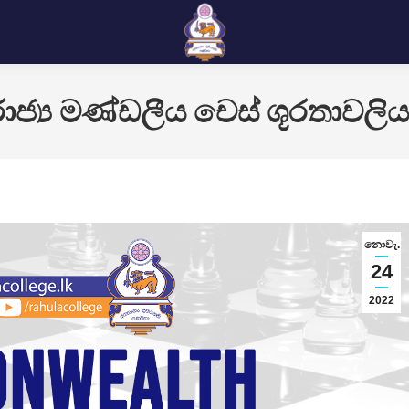
ාජ්‍ය මණ්ඩලීය චෙස් ශූරතාවලි
නොවැ.
24
2022