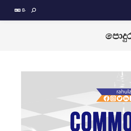
සිං
පොදුර