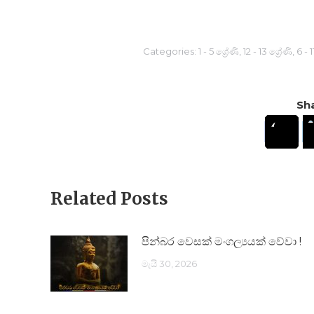
Categories:
1 - 5 ශ්‍රේණි
,
12 - 13 ශ්‍රේණි
,
6 - 1
Sha
Related Posts
පින්බර වෙසක් මංගල්‍යයක් වේවා !
මැයි 30, 2026