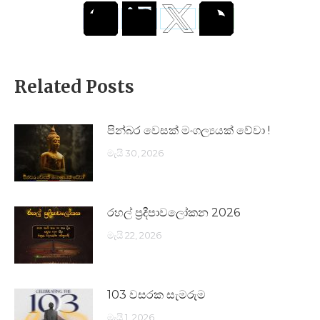
Related Posts
පින්බර වෙසක් මංගල්‍යයක් වේවා !
මැයි 30, 2026
රහල් ප්‍රදීපාවලෝකන 2026
මැයි 22, 2026
103 වසරක සැමරුම
මැයි 1, 2026