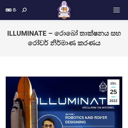
සිං
ILLUMINATE – රොබෝ තාක්ෂනය සහ
රෝවර් නිර්මාණ කරණ​ය
ජන.
25
2022