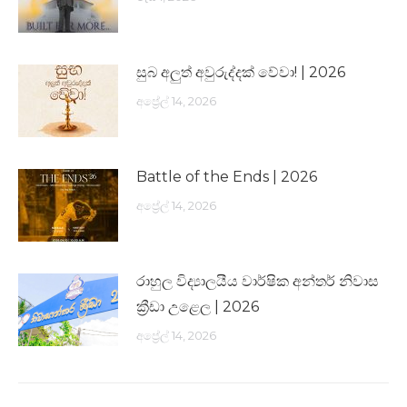
සුබ අලුත් අවුරුද්දක් වේවා! | 2026
අප්‍රේල් 14, 2026
Battle of the Ends | 2026
අප්‍රේල් 14, 2026
රාහුල විද්‍යාලයීය වාර්ෂික අන්තර් නිවාස
ක්‍රීඩා උළෙල | 2026
අප්‍රේල් 14, 2026