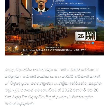
රාහුල විද්‍යාලයීය තාරකා විද්‍යා ස​ංගමය විසින් සංවිධානය
කර​නුබන “රොබෝ තාක්ෂනය සහ රෝවර් නිර්මාණ කරණ​
ය” පිළිබඳ ප්‍රථම සම්මන්ත්‍රණය යාන්ත්‍රික ඉන්ජිනේරු කසුන්ත
මදුමාල් මහතාගේ මෙහෙයවීමෙන් 2022 ජනවාරි මස 26
වන බදාදා දින විද්‍යාලයීය සිසුන් උදෙසා මාර්ගගත ක්‍රමය
ඔස්සේ පැවැත්වේ.