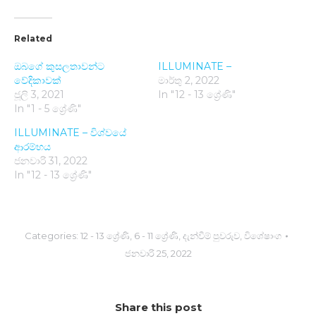
Related
ඔබගේ කුසලතාවන්ට
ILLUMINATE –
වේදිකාවක්
මාර්තු 2, 2022
ජූලි 3, 2021
In "12 - 13 ශ්‍රේණි"
In "1 - 5 ශ්‍රේණි"
ILLUMINATE – විශ්වයේ
ආරම්භ​ය
ජනවාරි 31, 2022
In "12 - 13 ශ්‍රේණි"
Categories:
12 - 13 ශ්‍රේණි
,
6 - 11 ශ්‍රේණි
,
දැන්වීම් පුවරුව
,
විශේෂාංග
ජනවාරි 25, 2022
Share this post