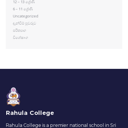
12 – 13 ශ්‍රේණි
6 – 11 ශ්‍රේණි
Uncategorized
දැන්වීම් පුවරුව
පරිත්‍යාග
විශේෂාංග
Rahula College
Rahula College is a premier national school in Sri