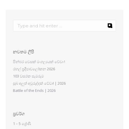
නවතම ලිපි
පින්බර වෙසක් මංගල්‍යයක් වේවා !
රහල් ප්‍රදීපාවලෝකන 2026
103 වසරක සැමරුම
සුබ අලුත් අවුරුද්දක් වේවා! | 2026
Battle of the Ends | 2026
ප්‍රවර්ග
1 – 5 ශ්‍රේණි