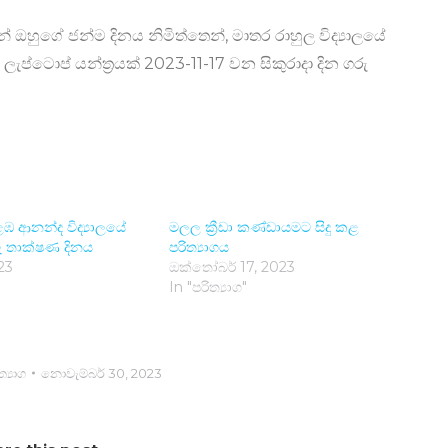
න් ඔහුගේ ජන්ම දිනය නිමිත්තෙන්, මාතර රාහුල විද්‍යාලයේ
ප්ටොප් යන්ත්‍රයක් 2023-11-17 වන සිකුරාදා දින ගරු
ඹ ආනන්ද විද්‍යාලයේ
මලල ක්‍රීඩා කණ්ඩායමට සිදු කළ
ු තාක්ෂණ දිනය
පරිත්‍යාගය
023
ඔක්තෝබර් 17, 2023
In "පරිත්‍යාග"
්‍යාග
නොවැම්බර් 30, 2023