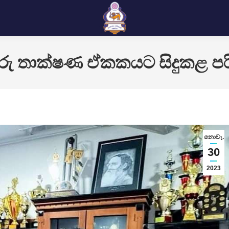
ු තාක්ෂණ ඒකකයට සිදුකළ පරි
නොවැ.
30
2023