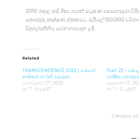
2010 රාහුල ආදි ශිෂ්‍ය ගයාන් මධුෂංක සොහොයුරා විසි
තොරතුරු තාක්ෂණ ඒකකයට, රුපියල් 150,000 වටිනා ලැ
විදුහල්පතිනිය වෙත භාරදෙන ලදී.
Related
TRANSCENDENCE 2023 | රොබෝ
Pulz’ 23 – කොළ
තාක්ෂණ හා IoT වැඩමුළුව
වාර්ෂික තොරතුර
නොවැම්බර් 27, 2023
දෙසැම්බර් 13, 2
In "1 - 5 ශ්‍රේණි"
In "1 - 5 ශ්‍රේණි"
Category:
පරිත