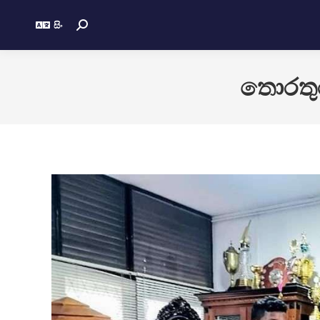
සිං
තොරතුර