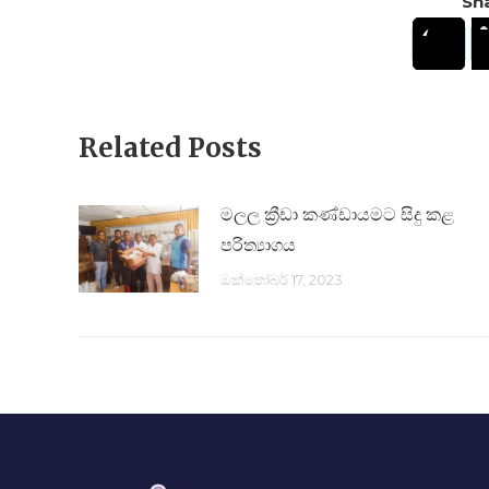
Sha
Related Posts
මලල ක්‍රීඩා කණ්ඩායමට සිදු කළ
පරිත්‍යාගය
ඔක්තෝබර් 17, 2023