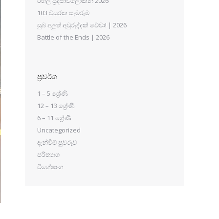
රහල් ප්‍රදීපාවලෝකන 2026
103 වසරක සැමරුම
සුබ අලුත් අවුරුද්දක් වේවා! | 2026
Battle of the Ends | 2026
ප්‍රවර්ග
1 – 5 ශ්‍රේණි
12 – 13 ශ්‍රේණි
6 – 11 ශ්‍රේණි
Uncategorized
දැන්වීම් පුවරුව
පරිත්‍යාග
විශේෂාංග