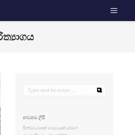
ත්‍යාගය
නවතම ලිපි
පින්බර වෙසක් මංගල්‍යයක් වේවා !