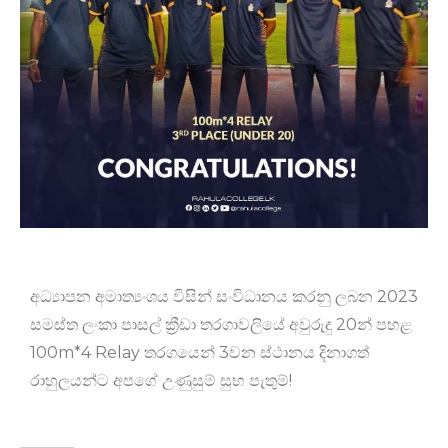
අධ්‍යාපන අමාත්‍යංශය විසින් සංවිධානය කරනු ලබන 2023
සමස්ත ලංකා පාසල් ක්‍රීඩා තරගාවලියේ අවුරුදු 20න් පහළ
100m*4 Relay තරගයෙන් 3වන ස්ථානය දිනාගත්
රාහුලයන්ට අපගේ උණුසුම් සුභ පැතුම්!