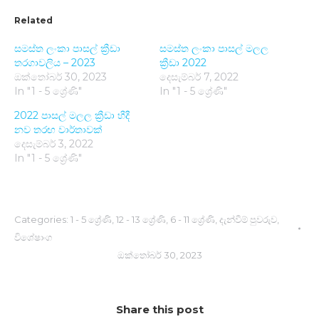
Related
සමස්ත ලංකා පාසල් ක්‍රීඩා
සමස්​ත ලංකා පාසල් මලල
තරගාවලිය – 2023
ක්‍රීඩා 2022
ඔක්තෝබර් 30, 2023
දෙසැම්බර් 7, 2022
In "1 - 5 ශ්‍රේණි"
In "1 - 5 ශ්‍රේණි"
2022 පාසල් මලල ක්‍රීඩා හීදී
නව තරඟ වාර්තාව​ක්
දෙසැම්බර් 3, 2022
In "1 - 5 ශ්‍රේණි"
Categories:
1 - 5 ශ්‍රේණි
,
12 - 13 ශ්‍රේණි
,
6 - 11 ශ්‍රේණි
,
දැන්වීම් පුවරුව
,
විශේෂාංග
ඔක්තෝබර් 30, 2023
Share this post