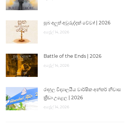
සුබ අලුත් අවුරුද්දක් වේවා! | 2026
අප්‍රේල් 14, 2026
Battle of the Ends | 2026
අප්‍රේල් 14, 2026
රාහුල විද්‍යාලයීය වාර්ෂික අන්තර් නිවාස
ක්‍රීඩා උළෙල | 2026
අප්‍රේල් 14, 2026