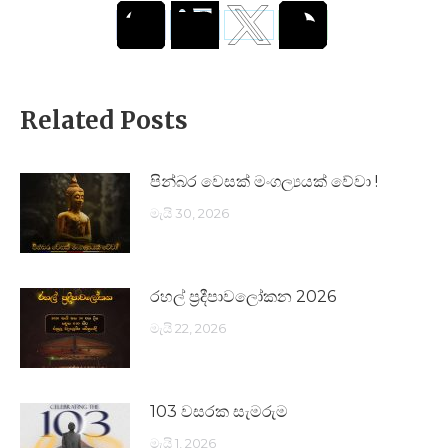
Related Posts
පින්බර වෙසක් මංගල්‍යයක් වේවා !
මැයි 30, 2026
රහල් ප්‍රදීපාවලෝකන 2026
මැයි 22, 2026
103 වසරක සැමරුම
මැයි 1, 2026