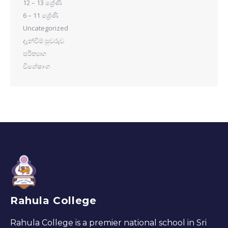
12 – 13 ශ්‍රේණි
6 – 11 ශ්‍රේණි
Uncategorized
දැන්වීම් පුවරුව
පරිත්‍යාග
විශේෂාංග
Rahula College
Rahula College is a premier national school in Sri