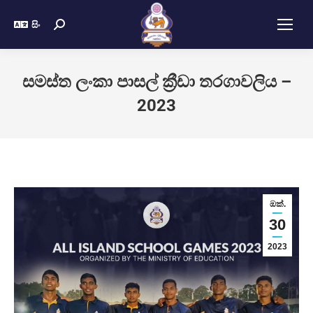
සිං
සමස්ත ලංකා පාසල් ක්‍රීඩා තරගාවලිය –
2023
ඔක්.
30
2023