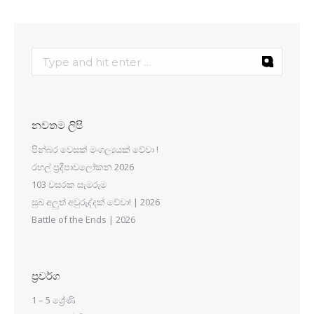
නවතම ලිපි
පින්බර වෙසක් මංගල්‍යයක් වේවා !
රහල් ප්‍රදීපාවලෝකන 2026
103 වසරක සැමරුම
සුබ අලුත් අවුරුද්දක් වේවා! | 2026
Battle of the Ends | 2026
ප්‍රවර්ග
1 – 5 ශ්‍රේණි