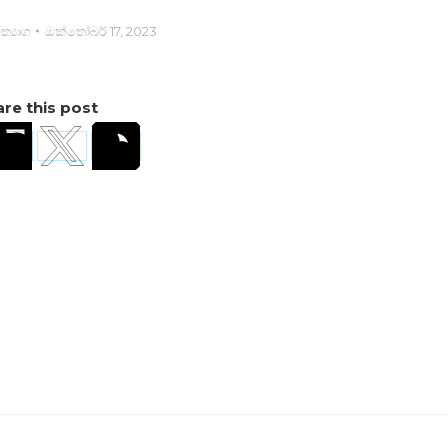
ත්‍යාග
ඔක්තෝබර් 17, 2023
re this post