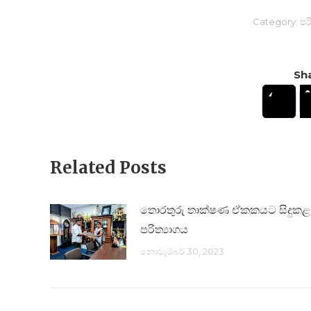
Category:
පරි
Sha
Related Posts
තොරතුරු තාක්ෂණ ඒකකයට සිදුකළ
පරිත්‍යාගය
නොවැම්බර් 30, 2023