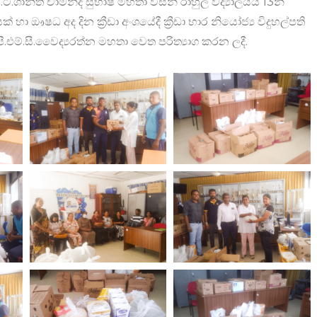
ාන්ත චාමින්ද සුභාෂ් මහතා විසින් රාහුල විද්‍යාලයීය 13න්
හා ඖෂධ අද දින ක්‍රීඩා අංශයේදී ක්‍රීඩා භාර නියෝජ්‍ය විදුහල්පති
ඩී.පී.එම්.සී.වෛද්‍යරත්න මහතා වෙත පරිත්‍යාග කරන ලදී.