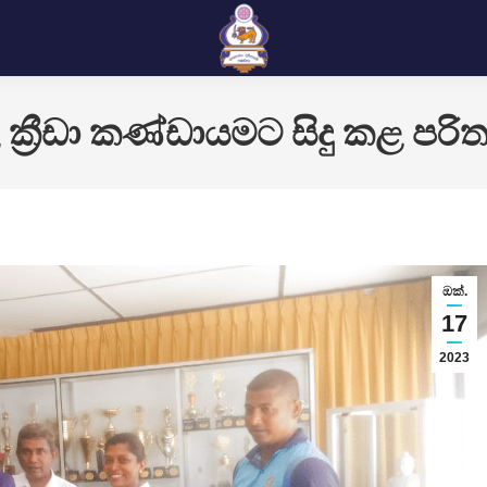
ක්‍රීඩා කණ්ඩායමට සිදු කළ පරිත්
ඔක්.
17
2023