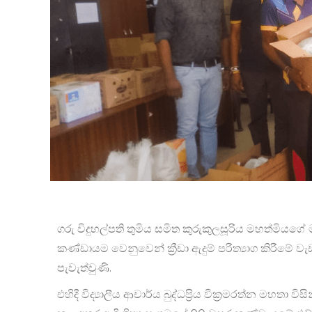
ගරු විදුහල්පති තුමිය සමිත කුරුකුලසූරිය මහත්මියගේ
කණ්ඩායම වෙනුවෙන් ක්‍රීඩා ඇදුම් පරිත්‍යාග කිරීමේ ව
පැවැත්වුණි.
එහිදී විද්‍යාලීය ආචාර්ය බුද්ධප්‍රිය වික්‍රමරත්න මහතා ව