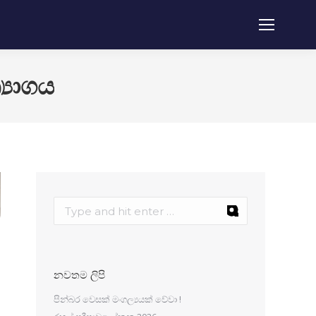
‍යාගය
නවතම ලිපි
පින්බර වෙසක් මංගල්‍යයක් වේවා !