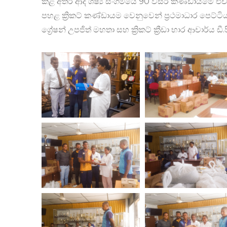
කළ අතර ආදි ශිෂ්‍ය සංගමයේ 90 වසර කණ්ඩායමේ එච්.ටී.ශ
පහළ ක්‍රිකට් කණ්ඩායම වෙනුවෙන් ප්‍රථමාධාර පෙට්ටියක් 
ග්‍රේෂන් උපජිත් මහතා සහ ක්‍රිකට් ක්‍රීඩා භාර ආචාර්ය 