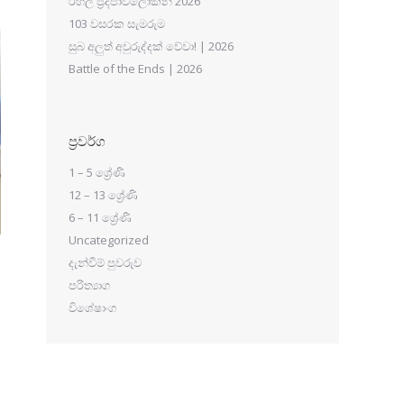
රහල් ප්‍රදීපාවලෝකන 2026
103 වසරක සැමරුම
සුබ අලුත් අවුරුද්දක් වේවා! | 2026
Battle of the Ends | 2026
ප්‍රවර්ග
1 – 5 ශ්‍රේණි
12 – 13 ශ්‍රේණි
6 – 11 ශ්‍රේණි
Uncategorized
දැන්වීම් පුවරුව
පරිත්‍යාග
විශේෂාංග