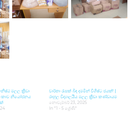
ිෂ්ඨ මලල ක්‍රීඩා
වාර්තා රැසක් බිඳ දමමින් විශිෂ්ට ජයක්! |
රී ලංකාව නියෝජනය
රාහුල විද්‍යාලයීය මලල ක්‍රීඩා කණ්ඩායම
ක්
නොවැම්බර් 23, 2025
024
In "1 - 5 ශ්‍රේණි"