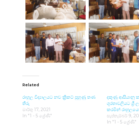
Related
රාහුල විද්‍යාලයට නව ක්‍රිකට් පුහුණු තණ
දකුණු ආසියානු කන
තීරු
ශූරතාවලියට ශ්‍
මාර්තු 17, 2021
කරමින් රාහුලයෙ
In "1 - 5 ශ්‍රේණි"
සැප්තැම්බර් 9, 2
In "1 - 5 ශ්‍රේණි"