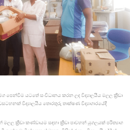
 මග පෙන්වීම යටතේ සංවිධානය කරන ලද විද්‍යාලයීය මලල ක්‍රීඩා
ැඩසටහනක් විද්‍යාලයීය තොරතුරු තාක්ෂණ විද්‍යාගාරයේදී
ිසින් මලල ක්‍රීඩා කණ්ඩායම සඳහා ක්‍රීඩා පාවහන් යුගලයක් පරිත්‍යාග