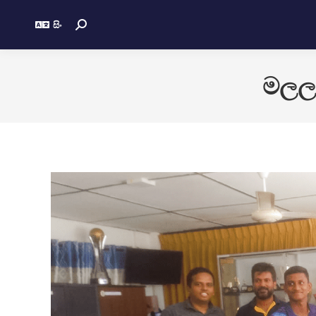
සිං
මලල 