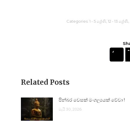
Categories:
1 - 5 ශ්‍රේණි
,
12 - 13 ශ්‍රේණි
,
Sha
Related Posts
පින්බර වෙසක් මංගල්‍යයක් වේවා !
මැයි 30, 2026