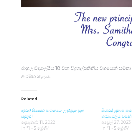
රාහුල විද්‍යාලයීය 18 වන විදුහල්පතිනිය වශයෙන් සමිතා
ආරම්භ කළාය.
Related
ගුවන් පියාසර සංගමයට උණුසුම සුබ
සියවස් ප්‍රතාප ස
පැතුම් !
තරගාවලි​ය වසන්
දෙසැම්බර් 11, 2022
අප්‍රේල් 27, 2023
In "1 - 5 ශ්‍රේණි"
In "1 - 5 ශ්‍රේණි"