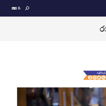
සිං
ර