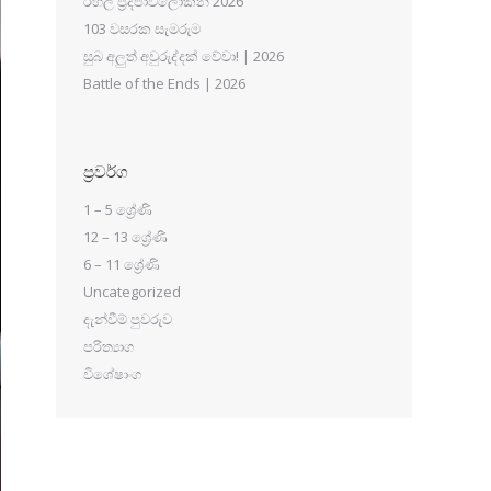
රහල් ප්‍රදීපාවලෝකන 2026
103 වසරක සැමරුම
සුබ අලුත් අවුරුද්දක් වේවා! | 2026
Battle of the Ends | 2026
ප්‍රවර්ග
1 – 5 ශ්‍රේණි
12 – 13 ශ්‍රේණි
6 – 11 ශ්‍රේණි
Uncategorized
දැන්වීම් පුවරුව
පරිත්‍යාග
විශේෂාංග