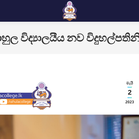
ාහුල විද්‍යාලයීය නව විදුහල්පතිනි
මැයි
2
2023