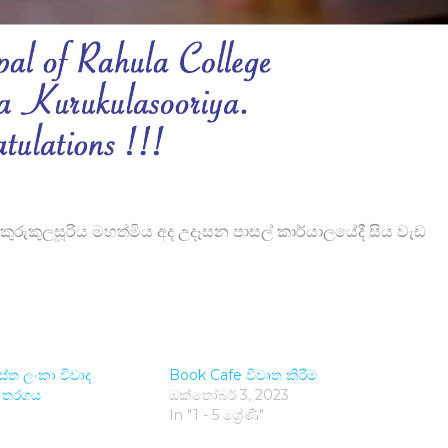
 කුරුකුලසූරිය මහත්මි​ය අද උදෑසන පාසල් කාර්යාලයේදී සිය වැඩ
මස්ත ලංකා විවාද
Book Cafe විවෘත කිරී​ම
 තරග​ය
ඔක්තෝබර් 3, 2023
In "1 - 5 ශ්‍රේණි"