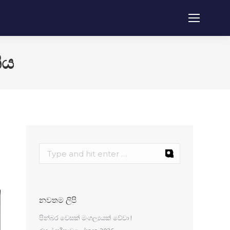
​ය
නවතම ලිපි
පින්බර වෙසක් මංගල්‍යයක් වේවා !