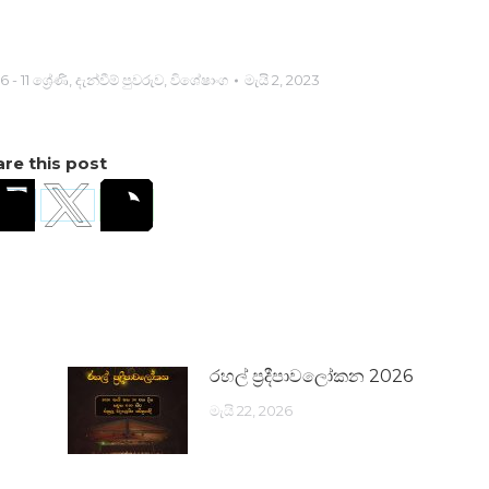
6 - 11 ශ්‍රේණි
,
දැන්වීම් පුවරුව
,
විශේෂාංග
මැයි 2, 2023
re this post
රහල් ප්‍රදීපාවලෝකන 2026
මැයි 22, 2026