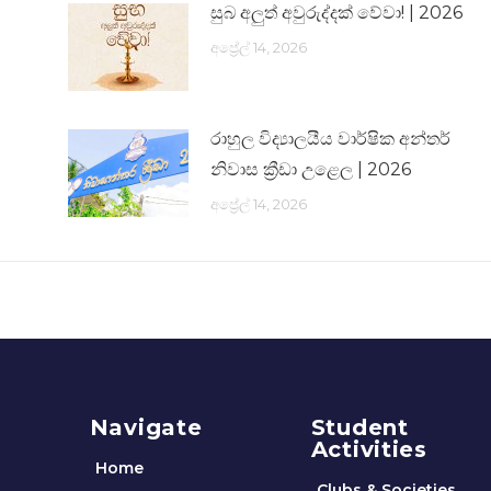
සුබ අලුත් අවුරුද්දක් වේවා! | 2026
අප්‍රේල් 14, 2026
රාහුල විද්‍යාලයීය වාර්ෂික අන්තර්
නිවාස ක්‍රීඩා උළෙල | 2026
අප්‍රේල් 14, 2026
Navigate
Student
Activities
Home
Clubs & Societies