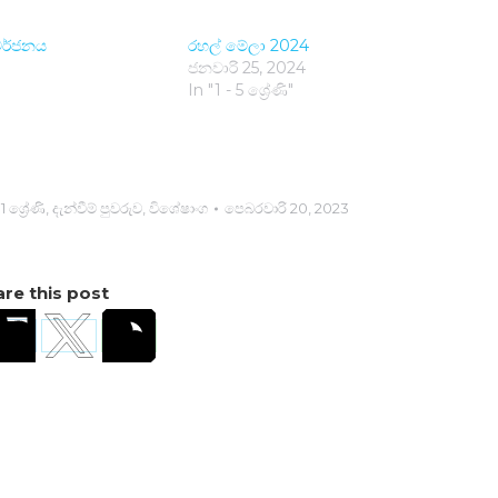
ර්ජනය
රහල් මේලා 2024
ජනවාරි 25, 2024
In "1 - 5 ශ්‍රේණි"
11 ශ්‍රේණි
,
දැන්වීම් පුවරුව
,
විශේෂාංග
පෙබරවාරි 20, 2023
re this post