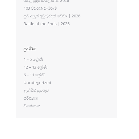
රහල් ප්‍රදීපාවලෝකන 2026
103 වසරක සැමරුම
සුබ අලුත් අවුරුද්දක් වේවා! | 2026
Battle of the Ends | 2026
ප්‍රවර්ග
1 – 5 ශ්‍රේණි
12 – 13 ශ්‍රේණි
6 – 11 ශ්‍රේණි
Uncategorized
දැන්වීම් පුවරුව
පරිත්‍යාග
විශේෂාංග