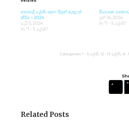
Related
අතරමැදි ශ්‍රේණි සඳහා සිසුන් ඇතුලත්
සියවසක මතකාව
කිරීම – 2024
ජූනි 16, 2024
මැයි 5, 2024
In "1 - 5 ශ්‍රේණි"
In "1 - 5 ශ්‍රේණි"
Categories:
1 - 5 ශ්‍රේණි
,
12 - 13 ශ්‍රේණි
,
6 - 
Sha
Related Posts