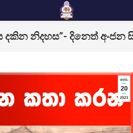
දකින නිදහස”- දිනෙත් අංජන සි
පෙබ.
20
2023