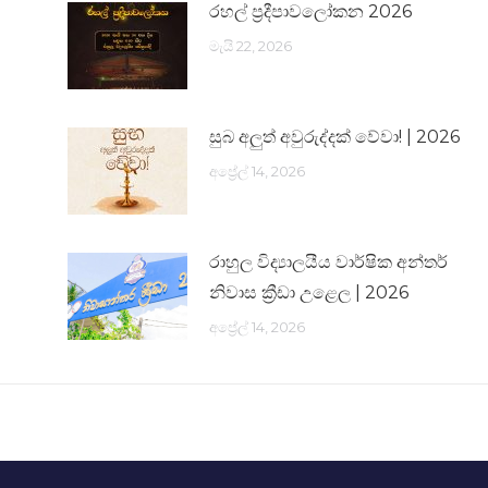
රහල් ප්‍රදීපාවලෝකන 2026
මැයි 22, 2026
සුබ අලුත් අවුරුද්දක් වේවා! | 2026
අප්‍රේල් 14, 2026
රාහුල විද්‍යාලයීය වාර්ෂික අන්තර්
නිවාස ක්‍රීඩා උළෙල | 2026
අප්‍රේල් 14, 2026