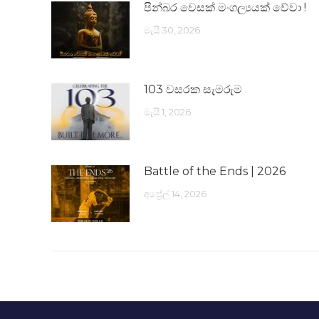
පින්බර වෙසක් මංගල්‍යයක් වේවා !
මැයි 30, 2026
103 වසරක සැමරුම
මැයි 1, 2026
Battle of the Ends | 2026
අප්‍රේල් 14, 2026