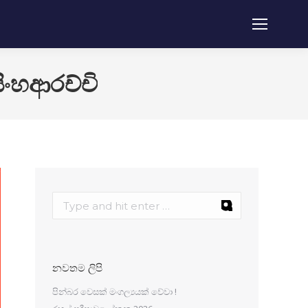
ංහආරච්​චි
නවතම ලිපි
පින්බර වෙසක් මංගල්‍යයක් වේවා !