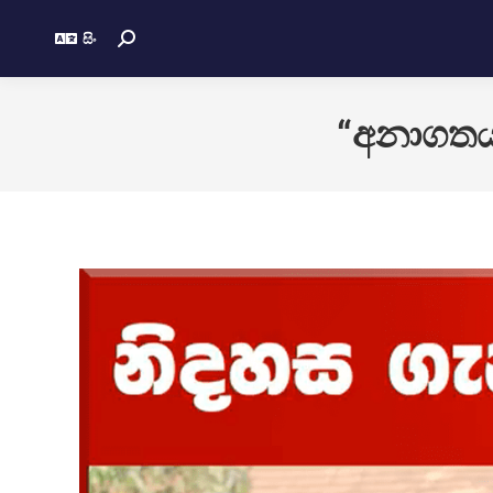
සිං
“අනාගතය 