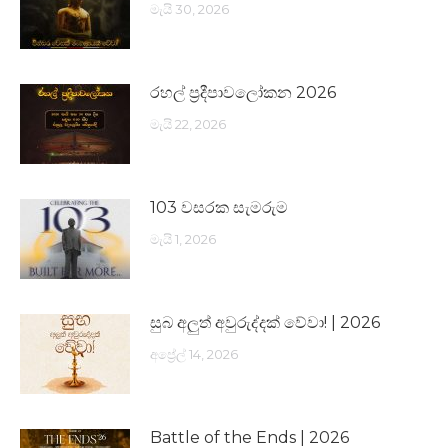
මැයි 30, 2026
රහල් ප්‍රදීපාවලෝකන 2026
මැයි 22, 2026
103 වසරක සැමරුම
මැයි 1, 2026
සුබ අලුත් අවුරුද්දක් වේවා! | 2026
අප්‍රේල් 14, 2026
Battle of the Ends | 2026