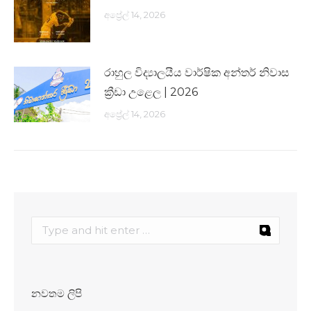
අප්‍රේල් 14, 2026
රාහුල විද්‍යාලයීය වාර්ෂික අන්තර් නිවාස
ක්‍රීඩා උළෙල | 2026
අප්‍රේල් 14, 2026
නවතම ලිපි