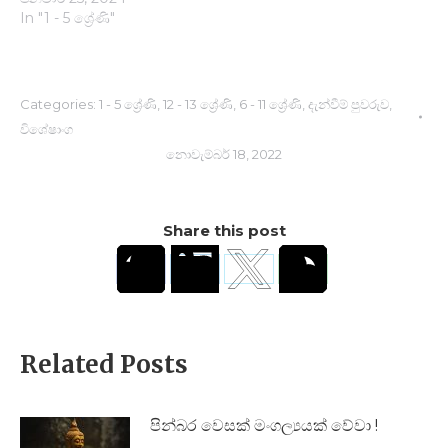
In "1 - 5 ශ්‍රේණි"
Categories:
1 - 5 ශ්‍රේණි
,
12 - 13 ශ්‍රේණි
,
6 - 11 ශ්‍රේණි
,
දැන්වීම් පුවරුව
,
විශේෂාංග
නොවැම්බර් 18, 2022
Share this post
Related Posts
පින්බර වෙසක් මංගල්‍යයක් වේවා !