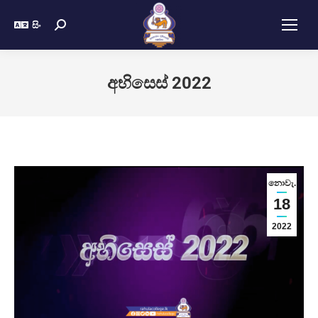
සිං
අභිසෙස් 2022
නොවැ.
18
2022