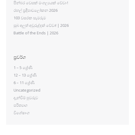
පින්බර වෙසක් මංගල්‍යයක් වේවා !
රහල් ප්‍රදීපාවලෝකන 2026
103 වසරක සැමරුම
සුබ අලුත් අවුරුද්දක් වේවා! | 2026
Battle of the Ends | 2026
ප්‍රවර්ග
1 – 5 ශ්‍රේණි
12 – 13 ශ්‍රේණි
6 – 11 ශ්‍රේණි
Uncategorized
දැන්වීම් පුවරුව
පරිත්‍යාග
විශේෂාංග