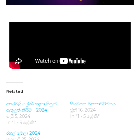
Related
අතරමැදි ශ්‍රේණි සඳහා සිසුන්
සියවසක මතකාවර්ජනය
ඇතුලත් කිරීම – 2024
ජූනි 16, 2024
මැයි 5, 2024
In "1 - 5 ශ්‍රේණි"
In "1 - 5 ශ්‍රේණි"
රහල් මේලා 2024
ජනවාරි 25, 2024