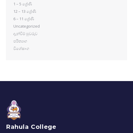
1 – 5 ශ්‍රේණි
12 – 13 ශ්‍රේණි
6 – 11 ශ්‍රේණි
Uncategorized
දැන්වීම් පුවරුව
පරිත්‍යාග
විශේෂාංග
Rahula College