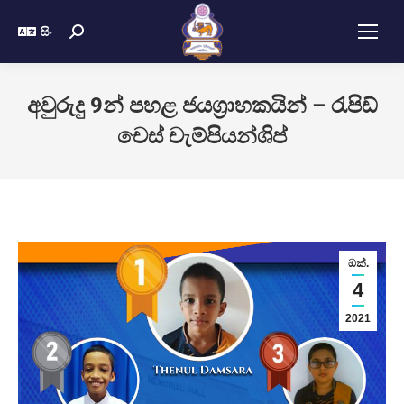
සිං
අවුරුදු 9න් පහළ ජයග්‍රාහකයින් – රැපිඩ්
චෙස් චැම්පියන්ශිප්
ඔක්.
4
2021