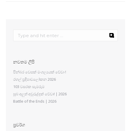
නවතම ලිපි
පින්බර වෙසක් මංගල්‍යයක් වේවා !
රහල් ප්‍රදීපාවලෝකන 2026
103 වසරක සැමරුම
සුබ අලුත් අවුරුද්දක් වේවා! | 2026
Battle of the Ends | 2026
ප්‍රවර්ග