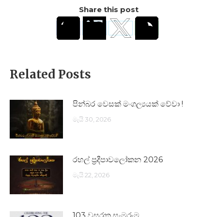
Share this post
Related Posts
පින්බර වෙසක් මංගල්‍යයක් වේවා !
මැයි 30, 2026
රහල් ප්‍රදීපාවලෝකන 2026
මැයි 22, 2026
103 වසරක සැමරුම