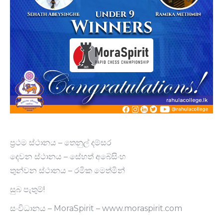
ප්‍රථම ස්ථානය – තෙනුල් දම්සර
දෙවන ස්ථානය – සේහත් අබේසිංහ
තුන්වන ස්ථානය – රමික මෙත්මින්
සුබ පැතුම්!
සංවිධානය – MoraSpirit – www.moraspirit.com