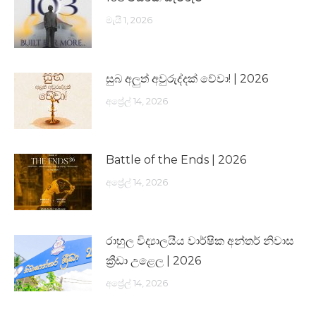
මැයි 1, 2026
සුබ අලුත් අවුරුද්දක් වේවා! | 2026
අප්‍රේල් 14, 2026
Battle of the Ends | 2026
අප්‍රේල් 14, 2026
රාහුල විද්‍යාලයීය වාර්ෂික අන්තර් නිවාස
ක්‍රීඩා උළෙල | 2026
අප්‍රේල් 14, 2026