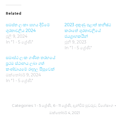
Related
සමස්ත ලංකා සහය දිවීමේ
2023 දකුණු පළාත් කනිෂ්ඨ
ශූරතාවලිය 2024
කරාතේ ශූරතාවලියේ
ජූලි 9, 2024
ජයග්‍රාහකයින්
In "1 - 5 ශ්‍රේණි"
ජූනි 9, 2023
In "1 - 5 ශ්‍රේණි"
සමාස්ථ ලංක ගණිත තරඟයේ
ප්‍රථම ස්ථානය ලබා ගත්
කණ්ඩායමේ රාහුල සිසුවෙක්
ඔක්තෝබර් 9, 2024
In "1 - 5 ශ්‍රේණි"
Categories:
1 - 5 ශ්‍රේණි
,
6 - 11 ශ්‍රේණි
,
දැන්වීම් පුවරුව
,
විශේෂාංග
ඔක්තෝබර් 4, 2021