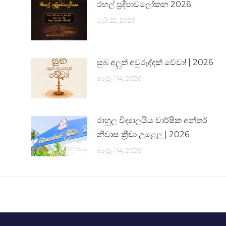
රහල් ප්‍රදීපාවලෝකන 2026
මැයි 22, 2026
සුබ අලුත් අවුරුද්දක් වේවා! | 2026
අප්‍රේල් 14, 2026
රාහුල විද්‍යාලයීය වාර්ෂික අන්තර්
නිවාස ක්‍රීඩා උළෙල | 2026
අප්‍රේල් 14, 2026