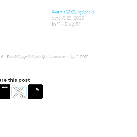
Aviron 2022 ශූරතාව​ය
ජනවාරි 23, 2023
In "1 - 5 ශ්‍රේණි"
,
6 - 11 ශ්‍රේණි
,
දැන්වීම් පුවරුව
,
විශේෂාංග
මැයි 1, 2021
re this post