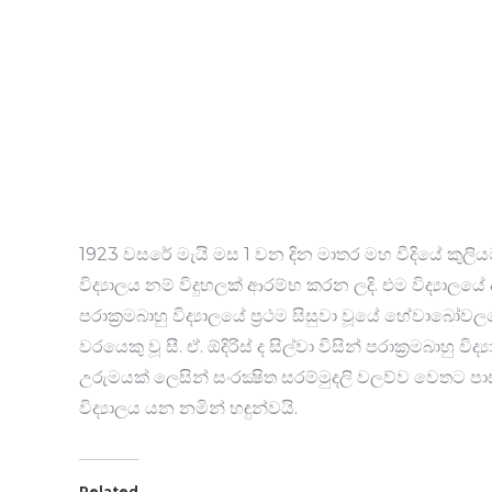
1923 වසරේ මැයි මස 1 වන දින මාතර මහ වීදියේ කුලිය
විද්‍යාලය නම් විදුහලක් ආරම්භ කරන ලදි. එම විද්‍යා
පරාක්‍රමබාහු විද්‍යාලයේ ප්‍රථම සිසුවා වූයේ හේවාබෝ
වරයෙකු වූ සී. ඒ. ඕදිරිස් ද සිල්වා විසින් පරාක්‍රමබාහු ව
උරුමයක් ලෙසින් සංරක්‍ෂිත සරම්මුදලි වලව්ව වෙතට​ පා
විද්‍යාලය යන නමින් හඳුන්වයි.
Related