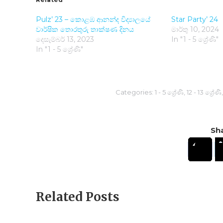
Pulz’ 23 – කොළඹ ආනන්ද විද්‍යාලයේ
Star Party’ 24
වාර්ෂික තොරතුරු තාක්ෂණ දිනය
මාර්තු 10, 2024
දෙසැම්බර් 13, 2023
In "1 - 5 ශ්‍රේණි"
In "1 - 5 ශ්‍රේණි"
Categories:
1 - 5 ශ්‍රේණි
,
12 - 13 ශ්‍රේණි
Sha
Related Posts