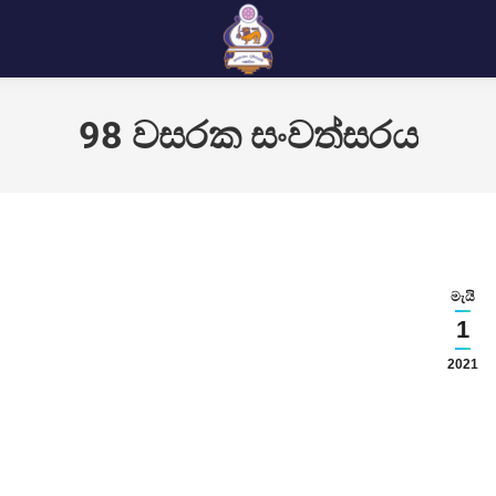
98 වසරක සංවත්සරය
මැයි
1
2021