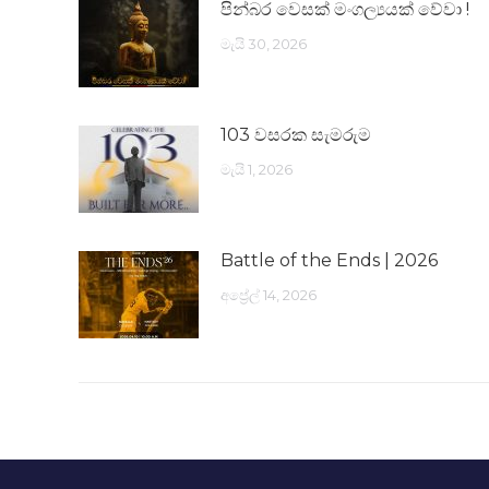
පින්බර වෙසක් මංගල්‍යයක් වේවා !
මැයි 30, 2026
103 වසරක සැමරුම
මැයි 1, 2026
Battle of the Ends | 2026
අප්‍රේල් 14, 2026