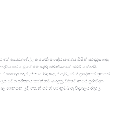
ට ගත් ගොඩනැගිල්ලක මෙකී බෞද්ධ සංගමය විසින් පරාක්‍රමබාහු
ලයේ ආදර්ශ පාඨය වූයේ මම සැබෑ බෞද්ධයෙක් වෙමි යන්නයි.
වලගේ යසපාල නැමැත්තා ය. මඳ​ කලක් ඇවෑමෙන් ප්‍රදේශයේ දානපති
ිද්‍යාලය වෙත පරිත්‍යාග කරන්නට යෙදුනු, වර්තමානයේ පුරාවිද්‍යා
සල ගෙනයන ලදී. එතැන් පටන් පරාක්‍රමබාහු විද්‍යාලය රාහුල