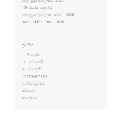
රහල් ප්‍රදීපාවලෝකන 2026
103 වසරක සැමරුම
සුබ අලුත් අවුරුද්දක් වේවා! | 2026
Battle of the Ends | 2026
ප්‍රවර්ග
1 – 5 ශ්‍රේණි
12 – 13 ශ්‍රේණි
6 – 11 ශ්‍රේණි
Uncategorized
දැන්වීම් පුවරුව
පරිත්‍යාග
විශේෂාංග