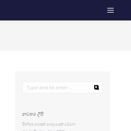
නවතම ලිපි
පින්බර වෙසක් මංගල්‍යයක් වේවා !