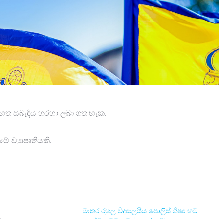
ත සබැඳිය හරහා ලබා ගත හැක.
 ව්‍යාපෘතියකි.
මාතර රහුල විද්‍යාලයීය පොලිස් ශිෂ්‍ය භට