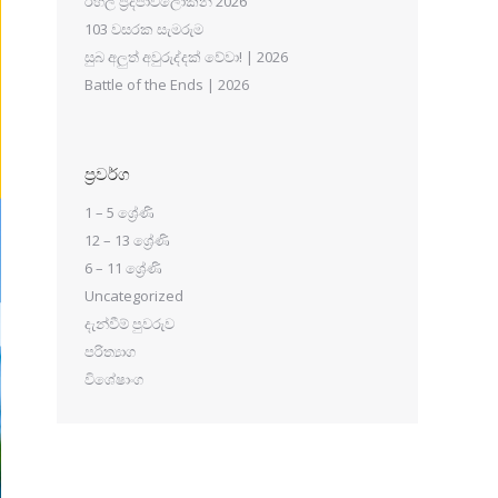
රහල් ප්‍රදීපාවලෝකන 2026
103 වසරක සැමරුම
සුබ අලුත් අවුරුද්දක් වේවා! | 2026
Battle of the Ends | 2026
ප්‍රවර්ග
1 – 5 ශ්‍රේණි
12 – 13 ශ්‍රේණි
6 – 11 ශ්‍රේණි
Uncategorized
දැන්වීම් පුවරුව
පරිත්‍යාග
විශේෂාංග