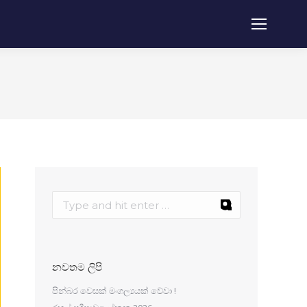
නවතම ලිපි
පින්බර වෙසක් මංගල්‍යයක් වේවා !