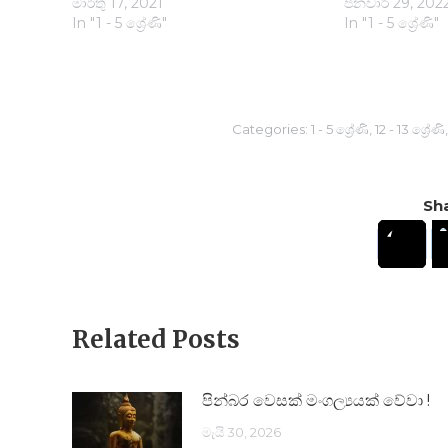
මාර්තු 17, 2021
ජනවාරි 29, 202
In "1 - 5 ශ්‍රේණි"
In "1 - 5 ශ්‍රේණි"
Categories:
1 - 5 ශ්‍රේණි
,
12 - 13 ශ්‍රේණි
Sha
Related Posts
පින්බර වෙසක් මංගල්‍යයක් වේවා !
මැයි 30, 2026