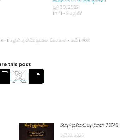
2
කණ්ඩායමට සමස්ත ශූරතාව!
ජූලි 30, 2025
In "1 - 5 ශ්‍රේණි"
,
6 - 11 ශ්‍රේණි
,
දැන්වීම් පුවරුව
,
විශේෂාංග
මැයි 1, 2021
re this post
රහල් ප්‍රදීපාවලෝකන 2026
මැයි 22, 2026