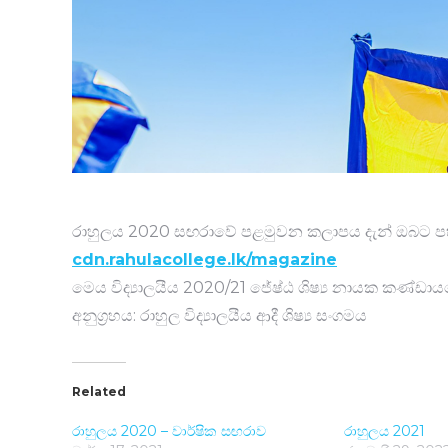
රාහුලය 2020 සඟරාවේ පළමුවන කලාපය දැන් ඔබට පහ
cdn.rahulacollege.lk/magazine
මෙය විද්‍යාලයීය 2020/21 ජේෂ්ඨ ශිෂ්‍ය නායක කණ්ඩායමේ
අනුග්‍රහය: රාහුල විද්‍යාලයීය ආදී ශිෂ්‍ය සංගමය
Related
රාහුලය 2020 – වාර්ෂික සඟරාව
රාහුලය 2021