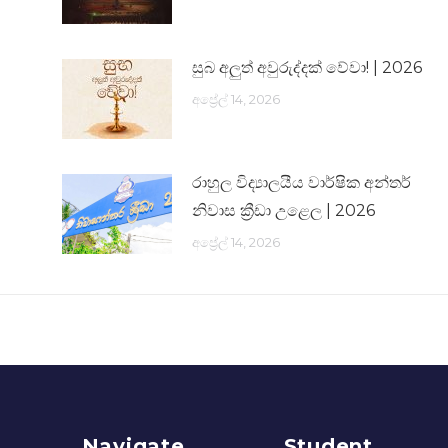
සුබ අලුත් අවුරුද්දක් වේවා! | 2026
අප්‍රේල් 14, 2026
රාහුල විද්‍යාලයීය වාර්ෂික අන්තර්
නිවාස ක්‍රීඩා උළෙල | 2026
අප්‍රේල් 14, 2026
Navigate
Student