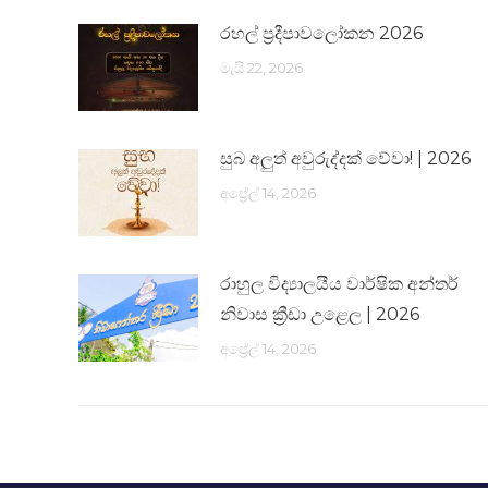
රහල් ප්‍රදීපාවලෝකන 2026
මැයි 22, 2026
සුබ අලුත් අවුරුද්දක් වේවා! | 2026
අප්‍රේල් 14, 2026
රාහුල විද්‍යාලයීය වාර්ෂික අන්තර්
නිවාස ක්‍රීඩා උළෙල | 2026
අප්‍රේල් 14, 2026