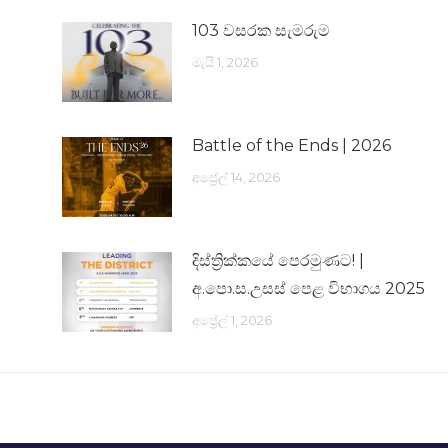
103 වසරක සැමරුම
මැයි 1, 2026
Battle of the Ends | 2026
අප්‍රේල් 14, 2026
දිස්ත්‍රික්කයේ පෙරමුණට! |
අ.පො.ස.උසස් පෙළ විභාගය 2025
අප්‍රේල් 1, 2026