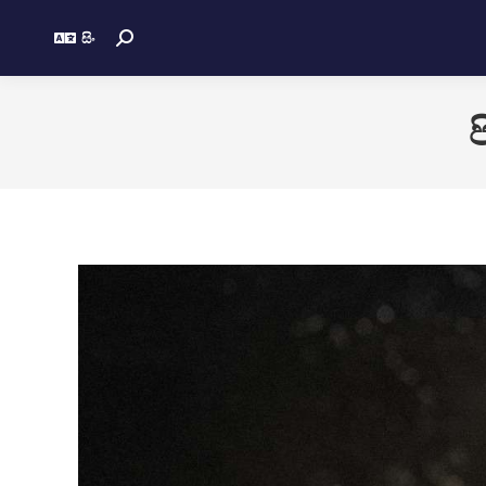
සිං
ප