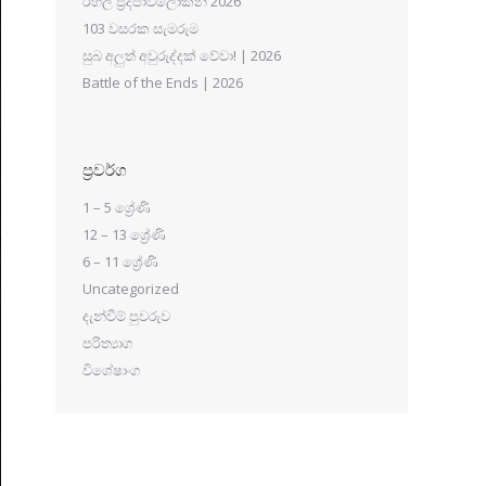
රහල් ප්‍රදීපාවලෝකන 2026
103 වසරක සැමරුම
සුබ අලුත් අවුරුද්දක් වේවා! | 2026
Battle of the Ends | 2026
ප්‍රවර්ග
1 – 5 ශ්‍රේණි
12 – 13 ශ්‍රේණි
6 – 11 ශ්‍රේණි
Uncategorized
දැන්වීම් පුවරුව
පරිත්‍යාග
විශේෂාංග