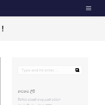
!
නවතම ලිපි
පින්බර වෙසක් මංගල්‍යයක් වේවා !