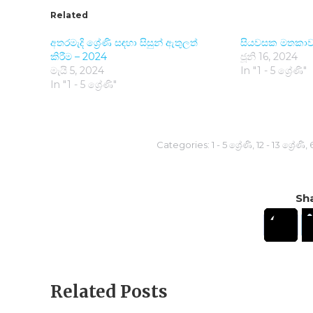
Related
අතරමැදි ශ්‍රේණි සඳහා සිසුන් ඇතුලත්
සියවසක මතකාව
කිරීම – 2024
ජූනි 16, 2024
මැයි 5, 2024
In "1 - 5 ශ්‍රේණි"
In "1 - 5 ශ්‍රේණි"
Categories:
1 - 5 ශ්‍රේණි
,
12 - 13 ශ්‍රේණි
,
6
Sha
Related Posts