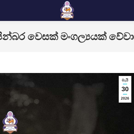
ින්බර වෙසක් මංගල්‍යයක් වේවා 
මැයි
30
2026