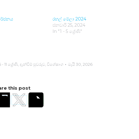
ර්ජනය
රහල් මේලා 2024
ජනවාරි 25, 2024
In "1 - 5 ශ්‍රේණි"
 - 11 ශ්‍රේණි
,
දැන්වීම් පුවරුව
,
විශේෂාංග
මැයි 30, 2026
re this post