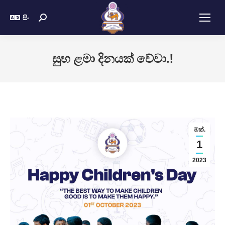
සිං
සුභ ළමා දිනයක් වේවා.!
ඔක්.
1
2023