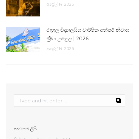
අප්‍රේල් 14, 2026
රාහුල විද්‍යාලයීය වාර්ෂික අන්තර් නිවාස
ක්‍රීඩා උළෙල | 2026
අප්‍රේල් 14, 2026
නවතම ලිපි