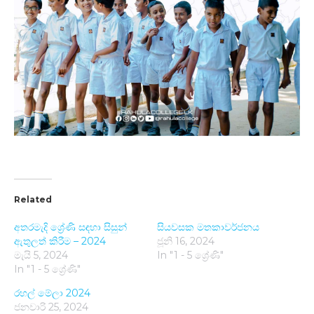
Related
අතරමැදි ශ්‍රේණි සඳහා සිසුන්
සියවසක මතකාවර්ජනය
ඇතුලත් කිරීම – 2024
ජූනි 16, 2024
මැයි 5, 2024
In "1 - 5 ශ්‍රේණි"
In "1 - 5 ශ්‍රේණි"
රහල් මේලා 2024
ජනවාරි 25, 2024