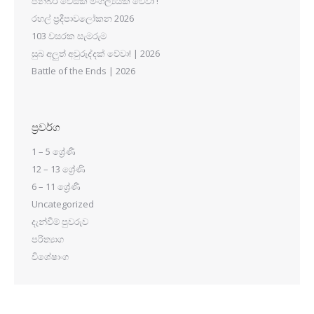
පින්බර වෙසක් මංගල්‍යයක් වේවා !
රහල් ප්‍රදීපාවලෝකන 2026
103 වසරක සැමරුම
සුබ අලුත් අවුරුද්දක් වේවා! | 2026
Battle of the Ends | 2026
ප්‍රවර්ග
1 – 5 ශ්‍රේණි
12 – 13 ශ්‍රේණි
6 – 11 ශ්‍රේණි
Uncategorized
දැන්වීම් පුවරුව
පරිත්‍යාග
විශේෂාංග