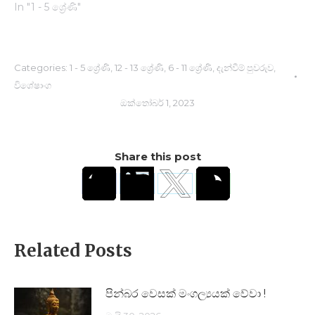
In "1 - 5 ශ්‍රේණි"
Categories:
1 - 5 ශ්‍රේණි
,
12 - 13 ශ්‍රේණි
,
6 - 11 ශ්‍රේණි
,
දැන්වීම් පුවරුව
,
විශේෂාංග
ඔක්තෝබර් 1, 2023
Share this post
Related Posts
පින්බර වෙසක් මංගල්‍යයක් වේවා !