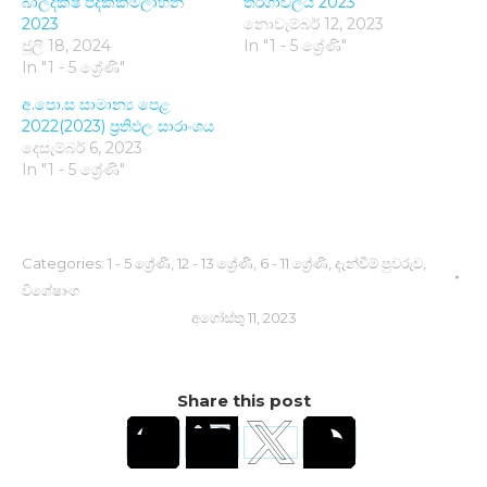
බාලදක්ෂ පදක්කම්ලාභීන්
තරගාවලිය 2023
2023
නොවැම්බර් 12, 2023
ජූලි 18, 2024
In "1 - 5 ශ්‍රේණි"
In "1 - 5 ශ්‍රේණි"
අ.පො.ස සාමාන්‍ය පෙළ
2022(2023) ප්‍රතිඵල සාරාංශය
දෙසැම්බර් 6, 2023
In "1 - 5 ශ්‍රේණි"
Categories:
1 - 5 ශ්‍රේණි
,
12 - 13 ශ්‍රේණි
,
6 - 11 ශ්‍රේණි
,
දැන්වීම් පුවරුව
,
විශේෂාංග
අගෝස්තු 11, 2023
Share this post