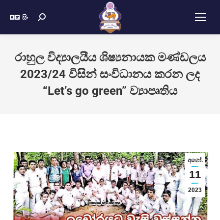
සිං
රාහුල විද්‍යාලයීය ශිෂ්‍යනායක මණ්ඩලය
2023/24 විසින් සංවිධානය කරන ලද
“Let’s go green” ව්‍යාපෘතිය
අගෝ.
11
2023