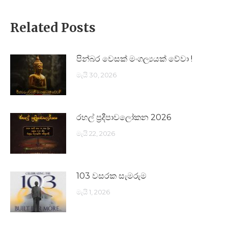
Related Posts
පින්බර වෙසක් මංගල්‍යයක් වේවා !
මැයි 30, 2026
රහල් ප්‍රදීපාවලෝකන 2026
මැයි 22, 2026
103 වසරක සැමරුම
මැයි 1, 2026