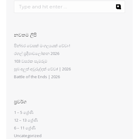
නවතම ලිපි
පින්බර වෙසක් මංගල්‍යයක් වේවා !
රහල් ප්‍රදීපාවලෝකන 2026
103 වසරක සැමරුම
සුබ අලුත් අවුරුද්දක් වේවා! | 2026
Battle of the Ends | 2026
ප්‍රවර්ග
1 – 5 ශ්‍රේණි
12 – 13 ශ්‍රේණි
6 – 11 ශ්‍රේණි
Uncategorized