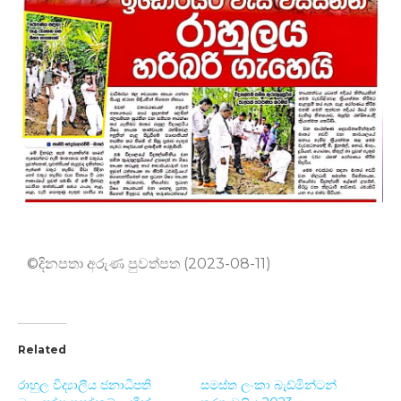
©දිනපතා අරුණ පුවත්පත (2023-08-11)
Related
රාහුල විද්‍යාලීය ජනාධිපති
සමස්ත ලංකා බැඩ්මින්ටන්