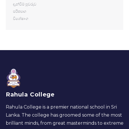
දැන්වීම් පුවරුව
පරිත්‍යාග
විශේෂාංග
Rahula College
Rahula College is a premier national school in Sri
Lanka. The college has groomed some of the most
brilliant minds, from great masterminds to extreme