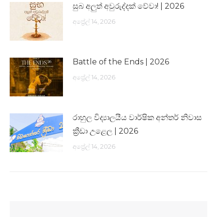
සුබ අලුත් අවුරුද්දක් වේවා! | 2026
අප්‍රේල් 14, 2026
Battle of the Ends | 2026
අප්‍රේල් 14, 2026
රාහුල විද්‍යාලයීය වාර්ෂික අන්තර් නිවාස
ක්‍රීඩා උළෙල | 2026
අප්‍රේල් 14, 2026