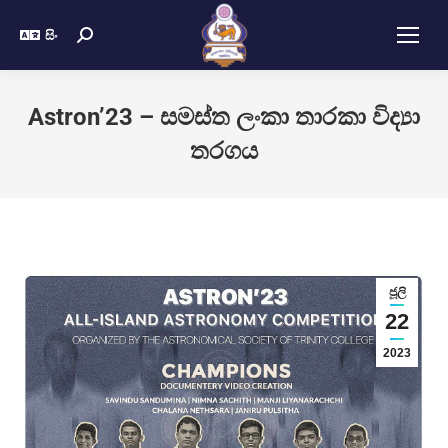
සිං
Astron’23 – සමස්ත ලංකා තාරකා විද්‍යා
තරගය
ජූලි
22
2023