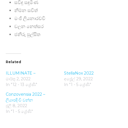
සවිඳු සඳුමිණ
නිම්න සචිත්
මංජි ලියනාරච්චි
චලන නෙත්සර
ජනිරු පුල්සිත
Related
ILLUMINATE –
StellaNox 2022
මාර්තු 2, 2022
අප්‍රේල් 29, 2022
In "12 - 13 ශ්‍රේණි"
In "1 - 5 ශ්‍රේණි"
Conzovensia 2022 –
ලියාපදිංචි වන්​න
ජූලි 8, 2022
In "1 - 5 ශ්‍රේණි"