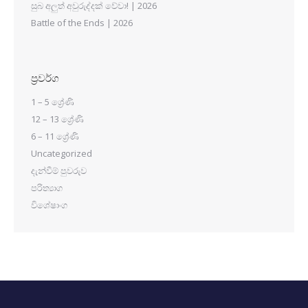
සුබ අලුත් අවුරුද්දක් වේවා! | 2026
Battle of the Ends | 2026
ප්‍රවර්ග
1 – 5 ශ්‍රේණි
12 – 13 ශ්‍රේණි
6 – 11 ශ්‍රේණි
Uncategorized
දැන්වීම් පුවරුව
පරිත්‍යාග
විශේෂාංග