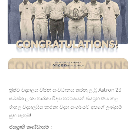
ත්‍රිත්ව විද්‍යාලය විසින් සංවිධානය කරනු ලැබූ Astron’23
සමස්ත ලංකා තාරකා විද්‍යා තරගයෙන් ජයග්‍රහණය කළ
රාහුල විද්‍යාලයීය තාරකා විද්‍යා සංගමයට අපගේ උණුසුම්
සුභ පැතුම්!
ජයග්‍රාහී කණ්ඩායම :