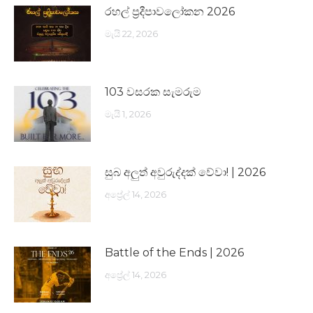
රහල් ප්‍රදීපාවලෝකන 2026
මැයි 22, 2026
103 වසරක සැමරුම
මැයි 1, 2026
සුබ අලුත් අවුරුද්දක් වේවා! | 2026
අප්‍රේල් 14, 2026
Battle of the Ends | 2026
අප්‍රේල් 14, 2026