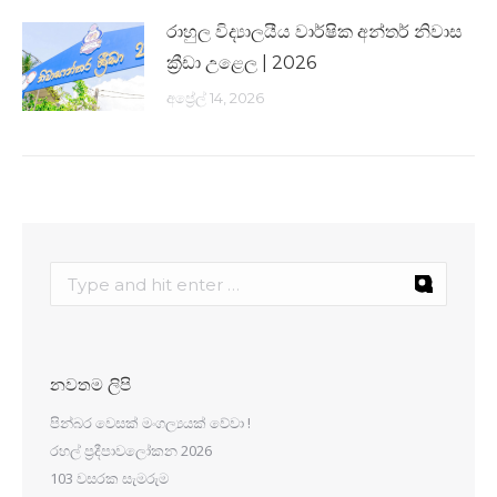
රාහුල විද්‍යාලයීය වාර්ෂික අන්තර් නිවාස
ක්‍රීඩා උළෙල | 2026
අප්‍රේල් 14, 2026
නවතම ලිපි
පින්බර වෙසක් මංගල්‍යයක් වේවා !
රහල් ප්‍රදීපාවලෝකන 2026
103 වසරක සැමරුම