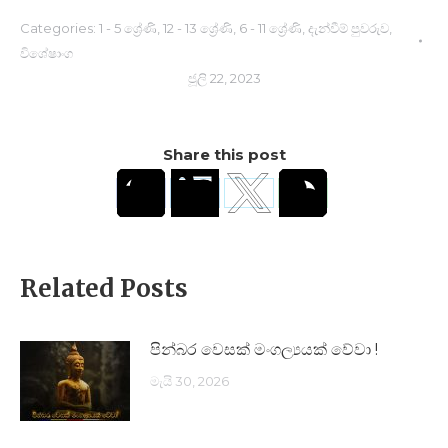
Categories:
1 - 5 ශ්‍රේණි
,
12 - 13 ශ්‍රේණි
,
6 - 11 ශ්‍රේණි
,
දැන්වීම් පුවරුව
,
විශේෂාංග
ජූලි 22, 2023
Share this post
Related Posts
පින්බර වෙසක් මංගල්‍යයක් වේවා !
මැයි 30, 2026