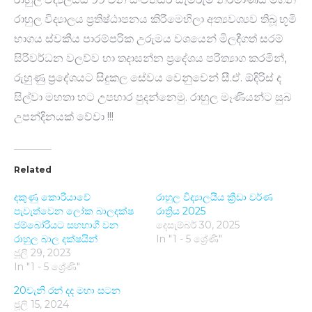
රාහුල විද්‍යාලය ප්‍රතිෂ්ඨාපනය කිරීමෙහිලා අත්‍යවශ්‍යව තිබූ භූමි
භාගය ස්වකීය පාරම්පරික උරුමය වශයෙන් මිලදීගත් සරම්
සිරිවර්ධන වලව්ව හා තදාසන්න ප්‍රදේශය පරිත්‍යාග කරමින්,
රුහුණු ප්‍රදේශයට සිදුකල සේවය වෙනුවෙන් සී.ඒ. ඕදිරිස් ද
සිල්වා මහතා හට උපහාර පුදන්නෙමු. රාහුල මෑණියන්ට සුබ
උපන්දිනයක් වේවා !!!
Related
දකුණු කොරියාවේ
රාහුල විද්‍යාලයීය ක්‍රීඩා වර්ණ
පැවැත්වෙන ලෝක බාලදක්ෂ
රාත්‍රිය 2025
ජම්බෝරියට සහභාගී වන
දෙසැම්බර් 30, 2025
රාහුල බාල දක්ෂයින්
In "1 - 5 ශ්‍රේණි"
ජූලි 29, 2023
In "1 - 5 ශ්‍රේණි"
20වැනි රන් දද මහා සටන
ජූලි 15, 2024