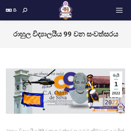
සිං
රාහුල විද්‍යාලයීය 99 වන සංවත්සරය
මැයි
1
2022
රාහුල විද්‍යලයීය 99 වන සංවත්සර සැමරුම් නිර්මාණය මගින්