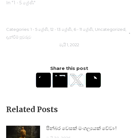
In "1 - 5 ශ්‍රේණි"
Categories:
1 - 5 ශ්‍රේණි
,
12 - 13 ශ්‍රේණි
,
6 - 11 ශ්‍රේණි
,
Uncategorized
,
දැන්වීම් පුවරුව
මැයි 1, 2022
Share this post
Related Posts
පින්බර වෙසක් මංගල්‍යයක් වේවා !