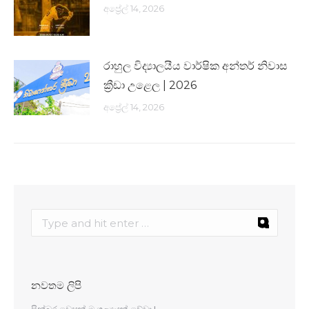
අප්‍රේල් 14, 2026
රාහුල විද්‍යාලයීය වාර්ෂික අන්තර් නිවාස
ක්‍රීඩා උළෙල | 2026
අප්‍රේල් 14, 2026
නවතම ලිපි