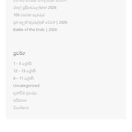
පින්බර වෙසක් මංගල්‍යයක් වේවා !
රහල් ප්‍රදීපාවලෝකන 2026
103 වසරක සැමරුම
සුබ අලුත් අවුරුද්දක් වේවා! | 2026
Battle of the Ends | 2026
ප්‍රවර්ග
1 – 5 ශ්‍රේණි
12 – 13 ශ්‍රේණි
6 – 11 ශ්‍රේණි
Uncategorized
දැන්වීම් පුවරුව
පරිත්‍යාග
විශේෂාංග