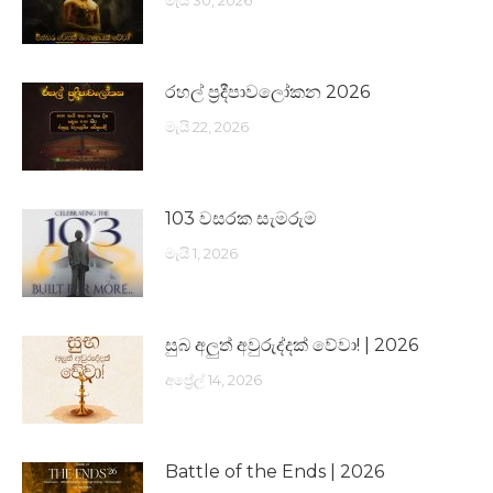
මැයි 30, 2026
රහල් ප්‍රදීපාවලෝකන 2026
මැයි 22, 2026
103 වසරක සැමරුම
මැයි 1, 2026
සුබ අලුත් අවුරුද්දක් වේවා! | 2026
අප්‍රේල් 14, 2026
Battle of the Ends | 2026