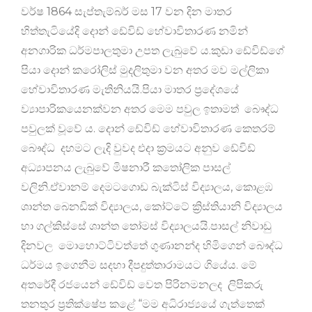
වර්ෂ 1864 සැප්තැම්බර් මස 17 වන දින මාතර
හිත්තැටියේදි දොන් ඩේවිඩ් හේවාවිතාරණ නමින්
අනගාරික ධර්මපාලතුමා උපත ලැබුවේ ය.කුඩා ඩේවිඩ්ගේ
පියා දොන් කරෝලිස් මුදලිතුමා වන අතර මව මල්ලිකා
හේවාවිතාරණ මැතිනියයි.පියා මාතර ප්‍රදේශයේ
ව්‍යාපාරිකයෙනක්වන අතර මෙම පවුල ඉතාමත් බෞද්ධ
පවුලක් වූවේ ය. දොන් ඩේවිඩ් හේවාවිතාරණ කෙතරම්
බෞද්ධ දහමට ලැදි වුවද එදා ක්‍රමයට අනුව ඩේවිඩ්
අධ්‍යාපනය ලැබුවේ මිෂනාරී කතෝලික පාසල්
වලිනි.ඒවානම් දෙමටගොඩ බැක්ටිස් විද්‍යාලය, කොළඹ
ශාන්ත බෙනඩික් විද්‍යාලය, කෝට්ටේ ක්‍රිස්තියානි විද්‍යාලය
හා ගල්කිස්සේ ශාන්ත තෝමස් විද්‍යාලයයි.පාසල් නිවාඩු
දිනවල මොහොට්ටිවත්තේ ගුණානන්ද හිමිගෙන් බෞද්ධ
ධර්මය ඉගෙනීම සදහා දීපදුත්තාරාමයට ගියේය. මේ
අතරේදී රජයෙන් ඩේවිඩ් වෙත පිරිනමනලද ලිපිකරු
තනතුර ප්‍රතික්ෂේප කළේ “මම අධිරාජ්‍යයේ ගැත්තෙක්