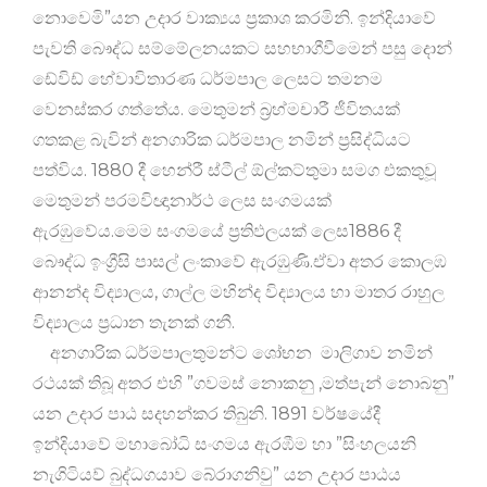
නොවෙමි”යන උදාර වාක්‍යය ප්‍රකාශ කරමිනි. ඉන්දියාවේ
පැවති බෞද්ධ සම්මේලනයකට සහභාගීවීමෙන් පසු දොන්
ඩේවිඩ් හේවාවිතාරණ ධර්මපාල ලෙසට තමනම
වෙනස්කර ගත්තේය. මෙතුමන් බ්‍රහ්මචාරී ජීවිතයක්
ගතකළ බැවින් අනගාරික ධර්මපාල නමින් ප්‍රසිද්ධියට
පත්විය. 1880 දී හෙන්රී ස්ටීල් ඕල්කට්තුමා සමග එකතුවූ
මෙතුමන් පරමවිඥානාර්ථ ලෙස සංගමයක්
ඇරඹුවේය.මෙම සංගමයේ ප්‍රතිඵලයක් ලෙස1886 දී
බෞද්ධ ඉංග්‍රීසි පාසල් ලංකාවේ ඇරඹුණි.ඒවා අතර කොලඹ
ආනන්ද විද්‍යාලය, ගාල්ල මහින්ද විද්‍යාලය හා මාතර රාහුල
විද්‍යාලය ප්‍රධාන තැනක් ගනී.
අනගාරික ධර්මපාලතුමන්ට ශෝභන මාලිගාව නමින්
රථයක් තිබූ අතර එහි ”ගවමස් නොකනු ,මත්පැන් නොබනු”
යන උදාර පාඨ සදහන්කර තිබුනි. 1891 වර්ෂයේදී
ඉන්දියාවේ මහා‍බෝධි සංගමය ඇරඹීම හා ”සිංහලයනි
නැගිටියව් බුද්ධගයාව බේරාගනිවු” යන උදාර පාඨය