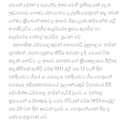
යටතේ දේශන ද පැවැත්වූ අතර මෙහි ප්‍රතිඵලයක් ලෙස
බුද්ධගයාව බෞද්ධ ජනයා හට ලැබුණි.මෙතුමන් කළ තවත්
ශේෂ්ඨ ක්‍රියාවන් අතර ලංකාවේ බිදවැටුණ කර්මාන්ත යළි
නගාසිටුවීම , දේශීය ආයුර්වේද ක්‍රමය ඇරඹීම හා
ආයුර්වේද රෝහල් ඇරඹීම ප්‍රධාන වේ.
අනගාරික ධර්මපාලතුමන් මහාබෝධි මුද්‍රනාලය නමින්
පුවත්පත් , සගරා මුද්‍රනය කිරිම අරඹන ලදි. මෙසේ ටික
කළක් යනවිට ලංකාවේ ජනතාවගේ ක්‍රියාකලාපය පිලිබද
කළකිරීමක් ඇතිවී වර්ෂ 1931 ජූලි මස 13 වැනි දින
ඉන්දියාවට ගියේ ය. මෙලෙස ඉන්දියාවට ගිය මෙතුමන්
බරණැස ඉසිපතනාරාමයේ මූලගන්ධකුටි විහාරයේ සිරි
දේවමිත්ත ධර්මපාල නමින් පැවිදි වූවේ ය. ඉන්පසු
ක්‍රමයෙන් රෝගාතුරු වූ මෙම හිමියන් වර්ෂ 1933 අප්‍රේල්
මස 29 වන දින අපවත් වූවේ ය. මෙතුමන්ගෙන් සිදු වූ
සේවය අප්‍රමාණ වේ.