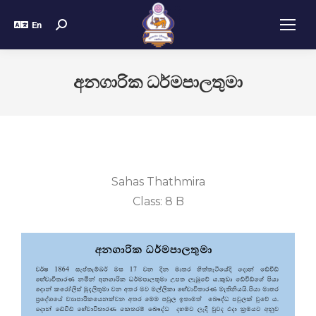
En
අනගාරික ධර්මපාලතුමා
Sahas Thathmira
Class: 8 B